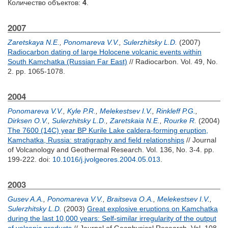
Количество объектов:
4
.
2007
Zaretskaya N.E.
,
Ponomareva V.V.
,
Sulerzhitsky L.D.
(2007)
Radiocarbon dating of large Holocene volcanic events within
South Kamchatka (Russian Far East)
// Radiocarbon. Vol. 49, No.
2. pp. 1065-1078.
2004
Ponomareva V.V.
,
Kyle P.R.
,
Melekestsev I.V.
,
Rinkleff P.G.
,
Dirksen O.V.
,
Sulerzhitsky L.D.
,
Zaretskaia N.E.
,
Rourke R.
(2004)
The 7600 (14C) year BP Kurile Lake caldera-forming eruption,
Kamchatka, Russia: stratigraphy and field relationships
// Journal
of Volcanology and Geothermal Research. Vol. 136, No. 3-4. pp.
199-222.
doi:
10.1016/j.jvolgeores.2004.05.013
.
2003
Gusev A.A.
,
Ponomareva V.V.
,
Braitseva O.A.
,
Melekestsev I.V.
,
Sulerzhitsky L.D.
(2003)
Great explosive eruptions on Kamchatka
during the last 10,000 years: Self-similar irregularity of the output