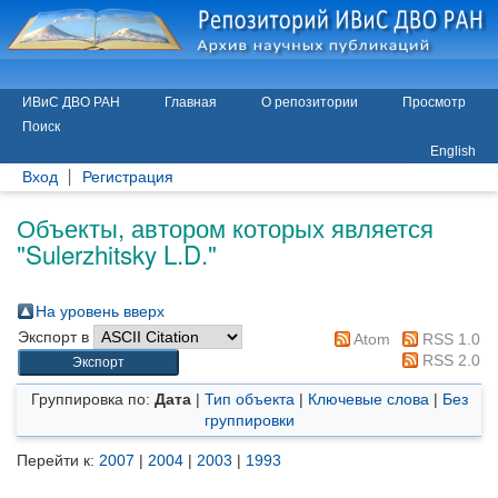
ИВиС ДВО РАН
Главная
О репозитории
Просмотр
Поиск
English
Вход
Регистрация
Объекты, автором которых является
"
Sulerzhitsky L.D.
"
На уровень вверх
Экспорт в
Atom
RSS 1.0
RSS 2.0
Группировка по:
Дата
|
Тип объекта
|
Ключевые слова
|
Без
группировки
Перейти к:
2007
|
2004
|
2003
|
1993