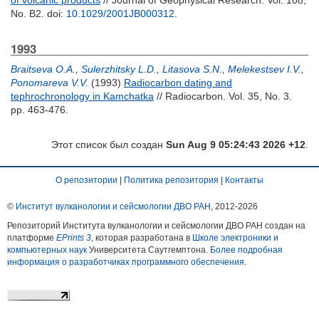
of volcanic products
// Journal of Geophysical Research. Vol. 108,
No. B2.
doi:
10.1029/2001JB000312
.
1993
Braitseva O.A.
,
Sulerzhitsky L.D.
,
Litasova S.N.
,
Melekestsev I.V.
,
Ponomareva V.V.
(1993)
Radiocarbon dating and
tephrochronology in Kamchatka
// Radiocarbon. Vol. 35, No. 3.
pp. 463-476.
Этот список был создан
Sun Aug 9 05:24:43 2026 +12
.
О репозитории
|
Политика репозитория
|
Контакты
©
Институт вулканологии и сейсмологии ДВО РАН
, 2012-
2026
Репозиторий Института вулканологии и сейсмологии ДВО РАН создан на
платформе
EPrints 3
, которая разработана в
Школе электроники и
компьютерных наук
Университета Саутгемптона.
Более подробная
информация о разработчиках программного обеспечения
.