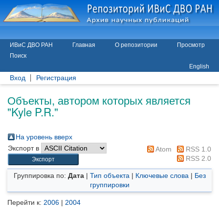
ИВиС ДВО РАН
Главная
О репозитории
Просмотр
Поиск
English
Вход
Регистрация
Объекты, автором которых является
"
Kyle P.R.
"
На уровень вверх
Экспорт в
Atom
RSS 1.0
RSS 2.0
Группировка по:
Дата
|
Тип объекта
|
Ключевые слова
|
Без
группировки
Перейти к:
2006
|
2004