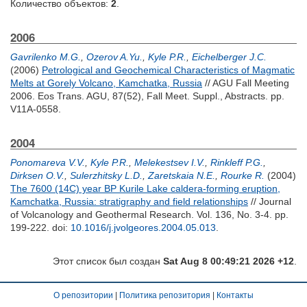
Количество объектов:
2
.
2006
Gavrilenko M.G.
,
Ozerov A.Yu.
,
Kyle P.R.
,
Eichelberger J.C.
(2006)
Petrological and Geochemical Characteristics of Magmatic
Melts at Gorely Volcano, Kamchatka, Russia
// AGU Fall Meeting
2006. Eos Trans. AGU, 87(52), Fall Meet. Suppl., Abstracts. pp.
V11A-0558.
2004
Ponomareva V.V.
,
Kyle P.R.
,
Melekestsev I.V.
,
Rinkleff P.G.
,
Dirksen O.V.
,
Sulerzhitsky L.D.
,
Zaretskaia N.E.
,
Rourke R.
(2004)
The 7600 (14C) year BP Kurile Lake caldera-forming eruption,
Kamchatka, Russia: stratigraphy and field relationships
// Journal
of Volcanology and Geothermal Research. Vol. 136, No. 3-4. pp.
199-222.
doi:
10.1016/j.jvolgeores.2004.05.013
.
Этот список был создан
Sat Aug 8 00:49:21 2026 +12
.
О репозитории
|
Политика репозитория
|
Контакты