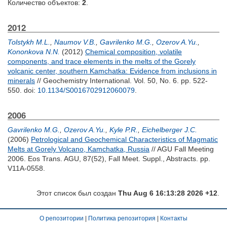
Количество объектов:
2
.
2012
Tolstykh M.L.
,
Naumov V.B.
,
Gavrilenko M.G.
,
Ozerov A.Yu.
,
Kononkova N.N.
(2012)
Chemical composition, volatile
components, and trace elements in the melts of the Gorely
volcanic center, southern Kamchatka: Evidence from inclusions in
minerals
// Geochemistry International. Vol. 50, No. 6. pp. 522-
550.
doi:
10.1134/S0016702912060079
.
2006
Gavrilenko M.G.
,
Ozerov A.Yu.
,
Kyle P.R.
,
Eichelberger J.C.
(2006)
Petrological and Geochemical Characteristics of Magmatic
Melts at Gorely Volcano, Kamchatka, Russia
// AGU Fall Meeting
2006. Eos Trans. AGU, 87(52), Fall Meet. Suppl., Abstracts. pp.
V11A-0558.
Этот список был создан
Thu Aug 6 16:13:28 2026 +12
.
О репозитории
|
Политика репозитория
|
Контакты