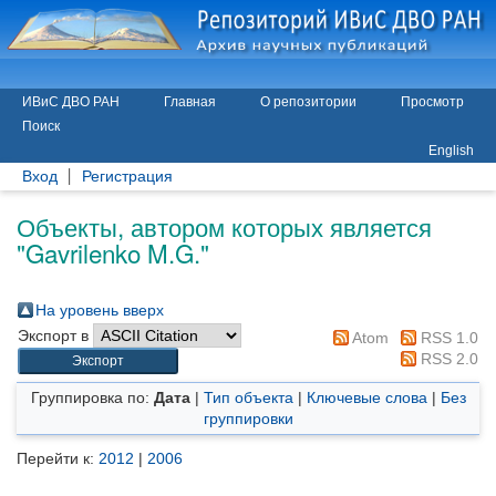
ИВиС ДВО РАН
Главная
О репозитории
Просмотр
Поиск
English
Вход
Регистрация
Объекты, автором которых является
"
Gavrilenko M.G.
"
На уровень вверх
Экспорт в
Atom
RSS 1.0
RSS 2.0
Группировка по:
Дата
|
Тип объекта
|
Ключевые слова
|
Без
группировки
Перейти к:
2012
|
2006