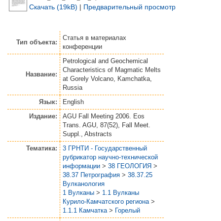
Скачать (19kB)
|
Предварительный просмотр
Статья
в материалах
Тип объекта:
конференции
Petrological and Geochemical
Characteristics of Magmatic Melts
Название:
at Gorely Volcano, Kamchatka,
Russia
Язык:
English
Издание:
AGU Fall Meeting 2006. Eos
Trans. AGU, 87(52), Fall Meet.
Suppl., Abstracts
Тематика:
3 ГРНТИ - Государственный
рубрикатор научно-технической
информации
>
38 ГЕОЛОГИЯ
>
38.37 Петрография
>
38.37.25
Вулканология
1 Вулканы
>
1.1 Вулканы
Курило-Камчатского региона
>
1.1.1 Камчатка
>
Горелый