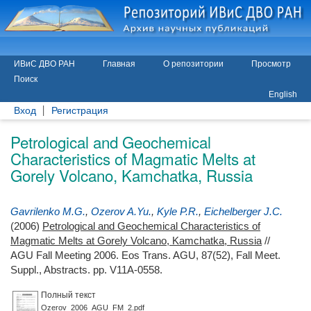
ИВиС ДВО РАН
Главная
О репозитории
Просмотр
Поиск
English
Вход
Регистрация
Petrological and Geochemical
Characteristics of Magmatic Melts at
Gorely Volcano, Kamchatka, Russia
Gavrilenko M.G.
,
Ozerov A.Yu.
,
Kyle P.R.
,
Eichelberger J.C.
(2006)
Petrological and Geochemical Characteristics of
Magmatic Melts at Gorely Volcano, Kamchatka, Russia
//
AGU Fall Meeting 2006. Eos Trans. AGU, 87(52), Fall Meet.
Suppl., Abstracts. pp. V11A-0558.
Полный текст
Ozerov_2006_AGU_FM_2.pdf