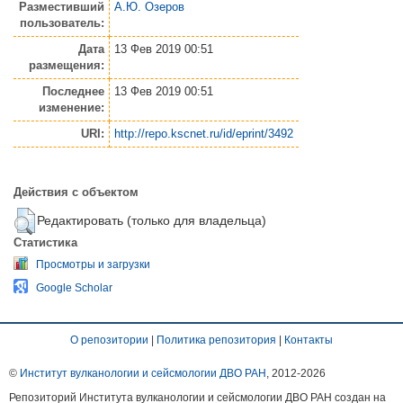
Разместивший
А.Ю. Озеров
пользователь:
Дата
13 Фев 2019 00:51
размещения:
Последнее
13 Фев 2019 00:51
изменение:
URI:
http://repo.kscnet.ru/id/eprint/3492
Действия с объектом
Редактировать (только для владельца)
Статистика
Просмотры и загрузки
Google Scholar
О репозитории
|
Политика репозитория
|
Контакты
©
Институт вулканологии и сейсмологии ДВО РАН
, 2012-
2026
Репозиторий Института вулканологии и сейсмологии ДВО РАН создан на