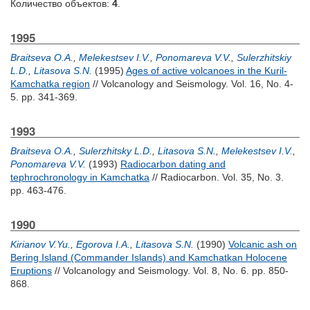
Количество объектов:
4
.
1995
Braitseva O.A.
,
Melekestsev I.V.
,
Ponomareva V.V.
,
Sulerzhitskiy
L.D.
,
Litasova S.N.
(1995)
Ages of active volcanoes in the Kuril-
Kamchatka region
// Volcanology and Seismology. Vol. 16, No. 4-
5. pp. 341-369.
1993
Braitseva O.A.
,
Sulerzhitsky L.D.
,
Litasova S.N.
,
Melekestsev I.V.
,
Ponomareva V.V.
(1993)
Radiocarbon dating and
tephrochronology in Kamchatka
// Radiocarbon. Vol. 35, No. 3.
pp. 463-476.
1990
Kirianov V.Yu.
,
Egorova I.A.
,
Litasova S.N.
(1990)
Volcanic ash on
Bering Island (Commander Islands) and Kamchatkan Holocene
Eruptions
// Volcanology and Seismology. Vol. 8, No. 6. pp. 850-
868.