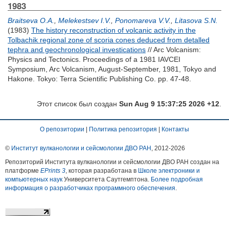
1983
Braitseva O.A.
,
Melekestsev I.V.
,
Ponomareva V.V.
,
Litasova S.N.
(1983)
The history reconstruction of volcanic activity in the
Tolbachik regional zone of scoria cones deduced from detalled
tephra and geochronological investications
// Arc Volcanism:
Physics and Tectonics. Proceedings of a 1981 IAVCEI
Symposium, Arc Volcanism, August-September, 1981, Tokyo and
Hakone. Tokyo: Terra Scientific Publishing Co. pp. 47-48.
Этот список был создан
Sun Aug 9 15:37:25 2026 +12
.
О репозитории
|
Политика репозитория
|
Контакты
©
Институт вулканологии и сейсмологии ДВО РАН
, 2012-
2026
Репозиторий Института вулканологии и сейсмологии ДВО РАН создан на
платформе
EPrints 3
, которая разработана в
Школе электроники и
компьютерных наук
Университета Саутгемптона.
Более подробная
информация о разработчиках программного обеспечения
.