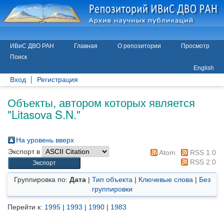
ИВиС ДВО РАН
Главная
О репозитории
Просмотр
Поиск
English
Вход
Регистрация
Объекты, автором которых является
"
Litasova S.N.
"
На уровень вверх
Экспорт в
Atom
RSS 1.0
RSS 2.0
Группировка по:
Дата
|
Тип объекта
|
Ключевые слова
|
Без
группировки
Перейти к:
1995
|
1993
|
1990
|
1983