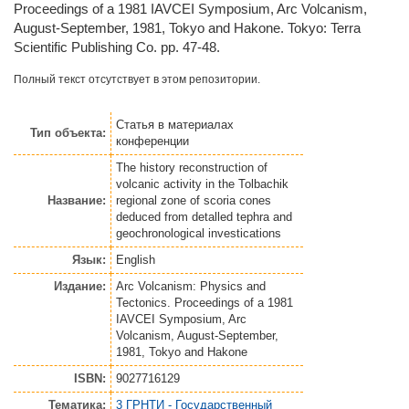
Proceedings of a 1981 IAVCEI Symposium, Arc Volcanism,
August-September, 1981, Tokyo and Hakone. Tokyo: Terra
Scientific Publishing Co. pp. 47-48.
Полный текст отсутствует в этом репозитории.
Статья
в материалах
Тип объекта:
конференции
The history reconstruction of
volcanic activity in the Tolbachik
Название:
regional zone of scoria cones
deduced from detalled tephra and
geochronological investications
Язык:
English
Издание:
Arc Volcanism: Physics and
Tectonics. Proceedings of a 1981
IAVCEI Symposium, Arc
Volcanism, August-September,
1981, Tokyo and Hakone
ISBN:
9027716129
Тематика:
3 ГРНТИ - Государственный