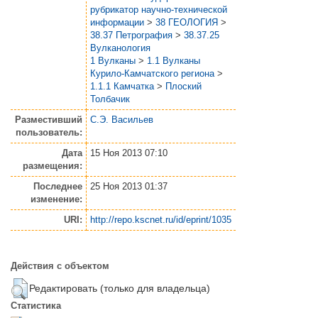
рубрикатор научно-технической
информации
>
38 ГЕОЛОГИЯ
>
38.37 Петрография
>
38.37.25
Вулканология
1 Вулканы
>
1.1 Вулканы
Курило-Камчатского региона
>
1.1.1 Камчатка
>
Плоский
Толбачик
Разместивший
С.Э. Васильев
пользователь:
Дата
15 Ноя 2013 07:10
размещения:
Последнее
25 Ноя 2013 01:37
изменение:
URI:
http://repo.kscnet.ru/id/eprint/1035
Действия с объектом
Редактировать (только для владельца)
Статистика