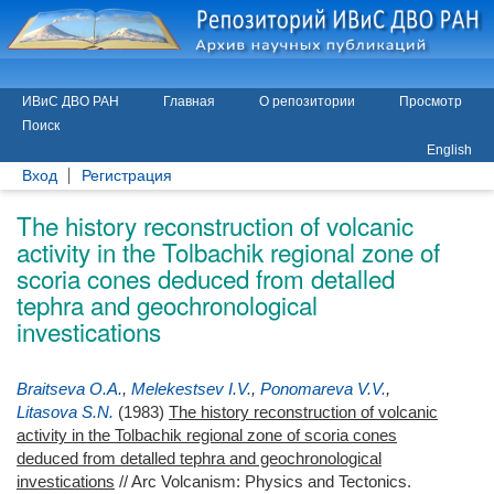
ИВиС ДВО РАН
Главная
О репозитории
Просмотр
Поиск
English
Вход
Регистрация
The history reconstruction of volcanic
activity in the Tolbachik regional zone of
scoria cones deduced from detalled
tephra and geochronological
investications
Braitseva O.A.
,
Melekestsev I.V.
,
Ponomareva V.V.
,
Litasova S.N.
(1983)
The history reconstruction of volcanic
activity in the Tolbachik regional zone of scoria cones
deduced from detalled tephra and geochronological
investications
// Arc Volcanism: Physics and Tectonics.