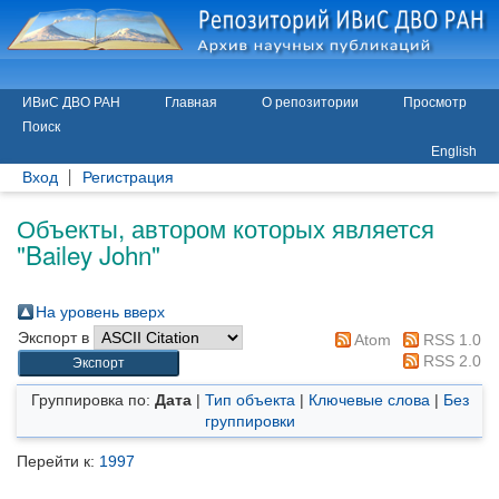
ИВиС ДВО РАН
Главная
О репозитории
Просмотр
Поиск
English
Вход
Регистрация
Объекты, автором которых является
"
Bailey John
"
На уровень вверх
Экспорт в
Atom
RSS 1.0
RSS 2.0
Группировка по:
Дата
|
Тип объекта
|
Ключевые слова
|
Без
группировки
Перейти к:
1997