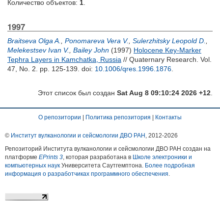
Количество объектов:
1
.
1997
Braitseva Olga A.
,
Ponomareva Vera V.
,
Sulerzhitsky Leopold D.
,
Melekestsev Ivan V.
,
Bailey John
(1997)
Holocene Key-Marker
Tephra Layers in Kamchatka, Russia
// Quaternary Research. Vol.
47, No. 2. pp. 125-139.
doi:
10.1006/qres.1996.1876
.
Этот список был создан
Sat Aug 8 09:10:24 2026 +12
.
О репозитории
|
Политика репозитория
|
Контакты
©
Институт вулканологии и сейсмологии ДВО РАН
, 2012-
2026
Репозиторий Института вулканологии и сейсмологии ДВО РАН создан на
платформе
EPrints 3
, которая разработана в
Школе электроники и
компьютерных наук
Университета Саутгемптона.
Более подробная
информация о разработчиках программного обеспечения
.