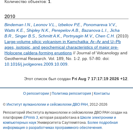
Количество объектов:
1
.
2010
Bindeman I.N.
,
Leonov V.L.
,
Izbekov P.E.
,
Ponomareva V.V.
,
Watts K.E.
,
Shipley N.K.
,
Perepelov A.B.
,
Bazanova L.I.
,
Jicha
B.R.
,
Singer B.S.
,
Schmitt A.K.
,
Portnyagin M.V.
,
Chen C.H.
(2010)
Large-volume silicic volcanism in Kamchatka: Ar–Ar and U–Pb
ages, isotopic, and geochemical characteristics of major pre-
Holocene caldera-forming eruptions
// Journal of Volcanology and
Geothermal Research. Vol. 189, No. 1-2. pp. 57-80.
doi:
10.1016/j.jvolgeores.2009.10.009
.
Этот список был создан
Fri Aug 7 17:17:19 2026 +12
.
О репозитории
|
Политика репозитория
|
Контакты
©
Институт вулканологии и сейсмологии ДВО РАН
, 2012-
2026
Репозиторий Института вулканологии и сейсмологии ДВО РАН создан на
платформе
EPrints 3
, которая разработана в
Школе электроники и
компьютерных наук
Университета Саутгемптона.
Более подробная
информация о разработчиках программного обеспечения
.