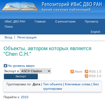
ИВиС ДВО РАН
Главная
О репозитории
Просмотр
Поиск
English
Вход
Регистрация
Объекты, автором которых является
"
Chen C.H.
"
На уровень вверх
Экспорт в
Atom
RSS 1.0
RSS 2.0
Группировка по:
Дата
|
Тип объекта
|
Ключевые слова
|
Без
группировки
Перейти к:
2010