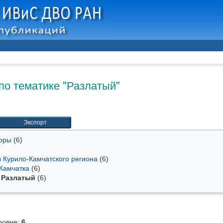
по тематике "Разлатый"
торы
(6)
ы Курило-Камчатского региона
(6)
 Камчатка
(6)
Разлатый
(6)
ровне:
6
.