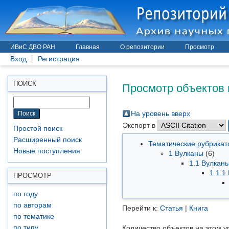
ИВиС ДВО РАН
Главная
О репозитории
Просмотр
Вход
Регистрация
Просмотр объектов 
ПОИСК
На уровень вверх
Экспорт в
Простой поиск
Расширенный поиск
Тематические рубрика
Новые поступления
1 Вулканы
(6)
1.1 Вулкан
1.1.1
ПРОСМОТР
по году
по авторам
Перейти к:
Статья
|
Книга
по тематике
по типу
Количество объектов на этом у