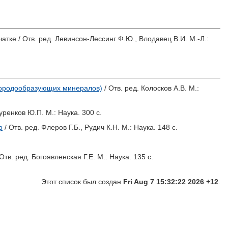
атке / Отв. ред.
Левинсон-Лессинг Ф.Ю.
,
Влодавец В.И.
М.-Л.:
 породообразующих минералов)
/ Отв. ред.
Колосков А.В.
М.:
уренков Ю.П.
М.: Наука. 300 с.
р
/ Отв. ред.
Флеров Г.Б.
,
Рудич К.Н.
М.: Наука. 148 с.
Отв. ред.
Богоявленская Г.Е.
М.: Наука. 135 с.
Этот список был создан
Fri Aug 7 15:32:22 2026 +12
.