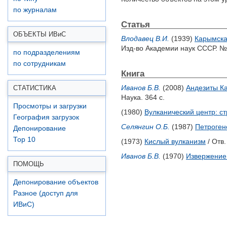
по журналам
Статья
ОБЪЕКТЫ ИВ
и
С
Влодавец В.И.
(1939)
Карымска
Изд-во Академии наук СССР. № 
по подразделениям
по сотрудникам
Книга
Иванов Б.В.
(2008)
Андезиты К
СТАТИСТИКА
Наука. 364 с.
Просмотры и загрузки
(1980)
Вулканический центр: с
География загрузок
Селянгин О.Б.
(1987)
Петроген
Депонирование
Top 10
(1973)
Кислый вулканизм
/ Отв.
Иванов Б.В.
(1970)
Извержение 
ПОМОЩЬ
Депонирование объектов
Разное (доступ для
ИВиС)