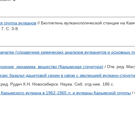
я группа вулканов
// Бюллетень вулканологической станции на Камч
7. С. 3-8.
амчатки (справочник химических анализов вулканитов и основных
троение, динамика, вещество (Карымская структура)
/ Отв. ред.
Мас
езис базальт-дацитовой серии в связи с эволюцией вулкано-структу
 ред.
Рудич К.Н.
Новосибирск: Наука. Сиб. отд-ние. 186 с.
Карымского вулкана в 1962-1965 гг. и вулканы Карымской группы
/ 