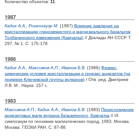
Количество объектов:
11
.
1987
Кадик А.А.
,
Розенхауэр М.
(1987)
Влияние давления на
кристаллизацию глиноземистого и магнезиального базальтов
Толбачинского извержения (Камчатка)
// Доклады АН СССР. Т.
297, № 1. С. 175-178.
1986
Кадик А.А.
,
Максимов А.П.
,
Иванов Б.В.
(1986)
Физико-
химические условия кристаллизации и генезис андезитов (на
примере Ключевской группы вулканов)
/ Отв. ред.
Дмитриев
Л.В.
М.: Наука. 157 с.
1983
Максимов А.П.
,
Кадик А.А.
,
Иванов Б.В.
(1983)
Происхождение
андезитовых магм вулкана Безымянного, Камчатка
// IX
симпозиум по геохимии магматических пород, 1983, Москва.
Москва: ГЕОХИ РАН. С. 87-88.