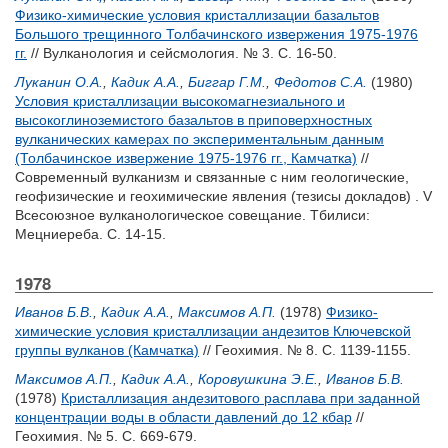
Физико-химические условия кристаллизации базальтов
Большого трещинного Толбачинского извержения 1975-1976
гг.
// Вулканология и сейсмология. № 3. С. 16-50.
Луканин О.А.
,
Кадик А.А.
,
Биггар Г.М.
,
Федотов С.А.
(1980)
Условия кристаллизации высокомагнезиального и
высокоглиноземистого базальтов в приповерхностных
вулканических камерах по экспериментальным данным
(Толбачинское извержение 1975-1976 гг., Камчатка)
//
Современный вулканизм и связанные с ним геологические,
геофизические и геохимические явления (тезисы докладов) . V
Всесоюзное вулканологическое совещание. Тбилиси:
Мецниереба. С. 14-15.
1978
Иванов Б.В.
,
Кадик А.А.
,
Максимов А.П.
(1978)
Физико-
химические условия кристаллизации андезитов Ключевской
группы вулканов (Камчатка)
// Геохимия. № 8. С. 1139-1155.
Максимов А.П.
,
Кадик А.А.
,
Коровушкина Э.Е.
,
Иванов Б.В.
(1978)
Кристаллизация андезитового расплава при заданной
концентрации воды в области давлений до 12 кбар
//
Геохимия. № 5. С. 669-679.