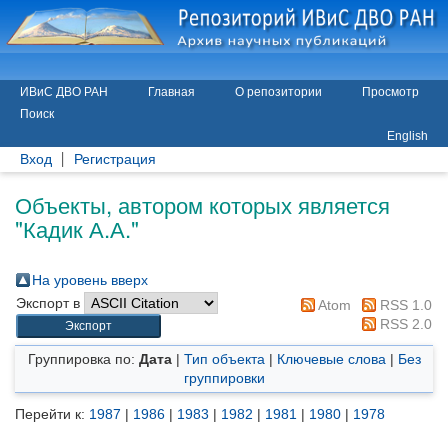
ИВиС ДВО РАН
Главная
О репозитории
Просмотр
Поиск
English
Вход
Регистрация
Объекты, автором которых является
"
Кадик А.А.
"
На уровень вверх
Экспорт в
Atom
RSS 1.0
RSS 2.0
Группировка по:
Дата
|
Тип объекта
|
Ключевые слова
|
Без
группировки
Перейти к:
1987
|
1986
|
1983
|
1982
|
1981
|
1980
|
1978