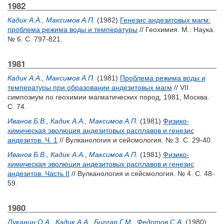
1982
Кадик А.А.
,
Максимов А.П.
(1982)
Генезис андезитовых магм:
проблема режима воды и температуры
// Геохимия. М.: Наука.
№ 6. С. 797-821.
1981
Кадик А.А.
,
Максимов А.П.
(1981)
Проблема режима воды и
температуры при образовании андезитовых магм
// VII
симпозиум по геохимии магматических пород, 1981, Москва.
С. 74.
Иванов Б.В.
,
Кадик А.А.
,
Максимов А.П.
(1981)
Физико-
химическая эволюция андезитовых расплавов и генезис
андезитов. Ч. 1
// Вулканология и сейсмология. № 3. С. 29-40.
Иванов Б.В.
,
Кадик А.А.
,
Максимов А.П.
(1981)
Физико-
химическая эволюция андезитовых расплавов и генезис
андезитов. Часть II
// Вулканология и сейсмология. № 4. С. 48-
59.
1980
Луканин О.А,
,
Кадик А.А.
,
Биггар Г.М.
,
Федотов С.А.
(1980)