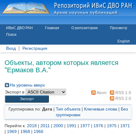
ИВиС ДВО РАН
Главная
О репозитории
Просмотр
Поиск
English
Вход
Регистрация
Объекты, автором которых является
"
Ермаков В.А.
"
На уровень вверх
Экспорт в
Atom
RSS 1.0
RSS 2.0
Группировка по:
Дата
|
Тип объекта
|
Ключевые слова
|
Без
группировки
Перейти к:
2018
|
2011
|
2000
|
1991
|
1977
|
1976
|
1975
|
1971
|
1969
|
1968
|
1966