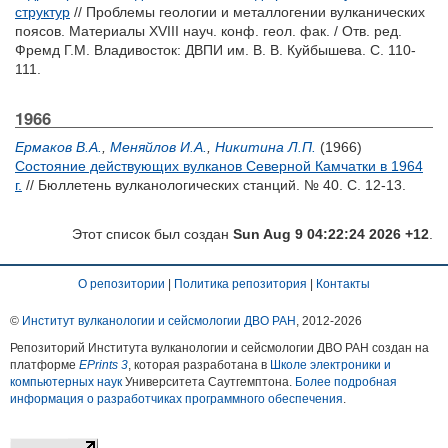
структур
// Проблемы геологии и металлогении вулканических
поясов. Материалы XVIII науч. конф. геол. фак. / Отв. ред.
Фремд Г.М.
Владивосток: ДВПИ им. В. В. Куйбышева. С. 110-
111.
1966
Ермаков В.А.
,
Меняйлов И.А.
,
Никитина Л.П.
(1966)
Состояние действующих вулканов Северной Камчатки в 1964
г.
// Бюллетень вулканологических станций. № 40. С. 12-13.
Этот список был создан
Sun Aug 9 04:22:24 2026 +12
.
О репозитории
|
Политика репозитория
|
Контакты
©
Институт вулканологии и сейсмологии ДВО РАН
, 2012-
2026
Репозиторий Института вулканологии и сейсмологии ДВО РАН создан на
платформе
EPrints 3
, которая разработана в
Школе электроники и
компьютерных наук
Университета Саутгемптона.
Более подробная
информация о разработчиках программного обеспечения
.