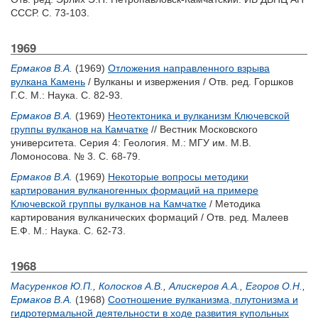
СССР. С. 73-103.
1969
Ермаков В.А.
(1969)
Отложения направленного взрыва
вулкана Камень
/ Вулканы и извержения / Отв. ред.
Горшков
Г.С.
М.: Наука. С. 82-93.
Ермаков В.А.
(1969)
Неотектоника и вулканизм Ключевской
группы вулканов на Камчатке
// Вестник Московского
университета. Серия 4: Геология. М.: МГУ им. М.В.
Ломоносова. № 3. С. 68-79.
Ермаков В.А.
(1969)
Некоторые вопросы методики
картирования вулканогенных формаций на примере
Ключевской группы вулканов на Камчатке
/ Методика
картирования вулканических формаций / Отв. ред.
Малеев
Е.Ф.
М.: Наука. С. 62-73.
1968
Масуренков Ю.П.
,
Колосков А.В.
,
Алискеров А.А.
,
Егоров О.Н.
,
Ермаков В.А.
(1968)
Соотношение вулканизма, плутонизма и
гидротермальной деятельности в ходе развития купольных