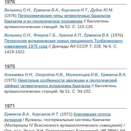
1976
Волынец О.Н.
,
Ермаков В.А.
,
Кирсанов И.Т.
,
Дубик Ю.М.
(1976)
Петрохимические типы четвертичных базальтов
Камчатки и их геологическое положение
// Бюллетень
вулканологических станций. № 52. С. 115-126.
Волынец О.Н.
,
Флеров Г.Б.
,
Хренов А.П.
,
Ермаков В.А.
(1976)
Петрология вулканических пород трещинного Толбачинского
извержения 1975 года
// Доклады АН СССР. Т. 228, № 6. С.
1419-1422.
1975
Кожемяка Н.Н.
,
Огородов Н.В.
,
Мелекесцев И.В.
,
Ермаков В.А.
(1975)
Некоторые особенности эволюции и геологический
эффект четвертичного вулканизма Камчатки
// Бюллетень
вулканологических станций. № 51. С. 94-102.
1971
Ермаков В.А.
,
Кирсанов И.Т.
(1971)
Ключевская группа
вулканов
/ Вулканы, геотермальные системы Камчатки
(Материалы IV Всесоюзного вулканологического совещания) /
Отв. ред.
Эрлих Э.Н.
Петропавловск-Камчатский: ИВ ДВНЦ АН