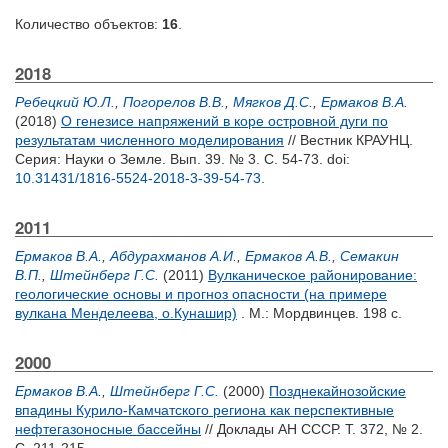
Количество объектов:
16
.
2018
Ребецкий Ю.Л.
,
Погорелов В.В.
,
Мягков Д.С.
,
Ермаков В.А.
(2018)
О генезисе напряжений в коре островной дуги по
результатам численного моделирования
// Вестник КРАУНЦ.
Серия: Науки о Земле. Вып. 39. № 3. С. 54-73.
doi:
10.31431/1816-5524-2018-3-39-54-73
.
2011
Ермаков В.А.
,
Абдурахманов А.И.
,
Ермаков А.В.
,
Семакин
В.П.
,
Штейнберг Г.С.
(2011)
Вулканическое районирование:
геологические основы и прогноз опасности (на примере
вулкана Менделеева, о.Кунашир)
. М.: Мордвинцев. 198 с.
2000
Ермаков В.А.
,
Штейнберг Г.С.
(2000)
Позднекайнозойские
впадины Курило-Камчатского региона как перспективные
нефтегазоносные бассейны
// Доклады АН СССР. Т. 372, № 2.