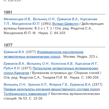
С. 211-215.
1991
Мелекесцев И.В.
,
Волынец О.Н.
,
Ермаков В.А.
,
Кирсанова
Т.П.
,
Масуренков Ю.П.
(1991)
Вулкан Шивелуч
/ Действующие
вулканы Камчатки. В 2-х т. Т. 1 / Отв. ред.
Федотов С.А.
,
Масуренков Ю.П.
М.: Наука. С. 84-103.
1977
Ермаков В.А.
(1977)
Формационное расчленение
четвертичных вулканических пород
. Москва: Недра. 223 с.
Ермаков В.А.
,
Волынец О.Н.
,
Колосков А.В.
,
Кирсанов И.Т.
,
Рудич К.Н.
(1977)
Петрология четвертичных вулканических
пород Камчатки
/ Вулканизм островных дуг. Сборник статей /
Отв. ред.
Федотов С.А.
,
Токарев П.И.
М.: Наука. С. 190-204.
Волынец О.Н.
,
Хренов А.П.
,
Флеров Г.Б.
,
Ермаков В.А.
(1977)
Первые результаты изучения вещественного состава пород
Толбачинского извержения
// Бюллетень вулканологических
станций. № 53. С. 13-26.