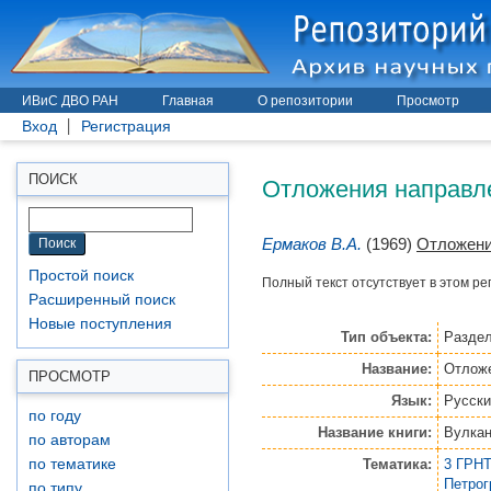
ИВиС ДВО РАН
Главная
О репозитории
Просмотр
Вход
Регистрация
Отложения направле
ПОИСК
Ермаков В.А.
(1969)
Отложени
Простой поиск
Полный текст отсутствует в этом ре
Расширенный поиск
Новые поступления
Тип объекта:
Раздел
Название:
Отложе
ПРОСМОТР
Язык:
Русски
по году
Название книги:
Вулкан
по авторам
Тематика:
3 ГРНТ
по тематике
Петро
по типу