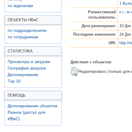
1 Вулк
по журналам
Разместивший
к.г.-.м
пользователь:
ОБЪЕКТЫ ИВ
и
С
Дата размещения:
10 Дек
по подразделениям
Последнее изменение:
24 Дек
по сотрудникам
URI:
http://
СТАТИСТИКА
Действия с объектом
Просмотры и загрузки
География загрузок
Редактировать (только для
Депонирование
Top 10
ПОМОЩЬ
Депонирование объектов
Разное (доступ для
ИВиС)