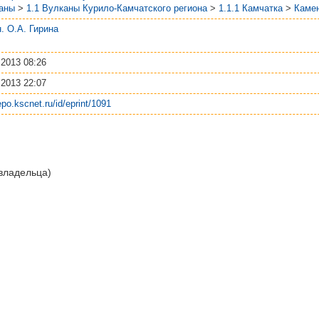
аны
>
1.1 Вулканы Курило-Камчатского региона
>
1.1.1 Камчатка
>
Каме
.н. О.А. Гирина
 2013 08:26
 2013 22:07
repo.kscnet.ru/id/eprint/1091
 владельца)