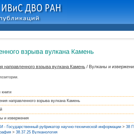
нного взрыва вулкана Камень
я направленного взрыва вулкана Камень
/ Вулканы и извержения
позитории.
 книги
ния направленного взрыва вулкана Камень
й
ы и извержения
И - Государственный рубрикатор научно-технической информации
>
38 
графия
>
38.37.25 Вулканология