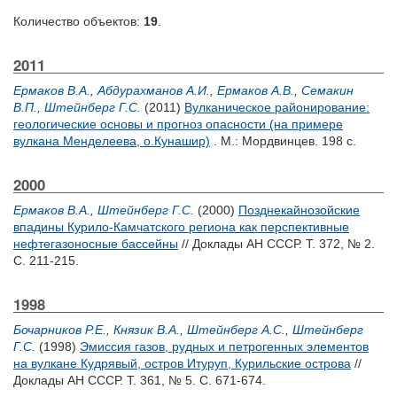
Количество объектов:
19
.
2011
Ермаков В.А.
,
Абдурахманов А.И.
,
Ермаков А.В.
,
Семакин
В.П.
,
Штейнберг Г.С.
(2011)
Вулканическое районирование:
геологические основы и прогноз опасности (на примере
вулкана Менделеева, о.Кунашир)
. М.: Мордвинцев. 198 с.
2000
Ермаков В.А.
,
Штейнберг Г.С.
(2000)
Позднекайнозойские
впадины Курило-Камчатского региона как перспективные
нефтегазоносные бассейны
// Доклады АН СССР. Т. 372, № 2.
С. 211-215.
1998
Бочарников Р.Е.
,
Князик В.А.
,
Штейнберг А.С.
,
Штейнберг
Г.С.
(1998)
Эмиссия газов, рудных и петрогенных элементов
на вулкане Кудрявый, остров Итуруп, Курильские острова
//
Доклады АН СССР. Т. 361, № 5. С. 671-674.