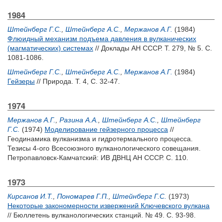
1984
Штейнберг Г.С.
,
Штейнберг А.С.
,
Мержанов А.Г.
(1984)
Флюидный механизм подъема давления в вулканических
(магматических) системах
// Доклады АН СССР. Т. 279, № 5. С.
1081-1086.
Штейнберг Г.С.
,
Штейнберг А.С.
,
Мержанов А.Г.
(1984)
Гейзеры
// Природа. Т. 4, С. 32-47.
1974
Мержанов А.Г.
,
Разина А.А.
,
Штейнберг А.С.
,
Штейнберг
Г.С.
(1974)
Моделирование гейзерного процесса
//
Геодинамика вулканизма и гидротермального процесса.
Тезисы 4-ого Всесоюзного вулканологического совещания.
Петропавловск-Камчатский: ИВ ДВНЦ АН СССР. С. 110.
1973
Кирсанов И.Т.
,
Пономарев Г.П.
,
Штейнберг Г.С.
(1973)
Некоторые закономерности извержений Ключевского вулкана
// Бюллетень вулканологических станций. № 49. С. 93-98.