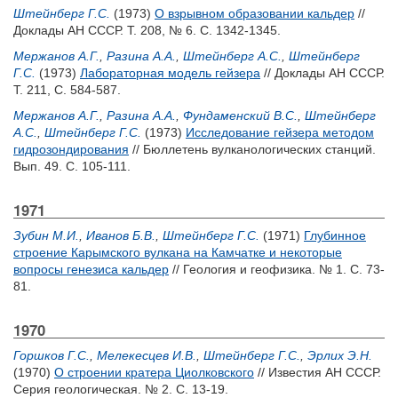
Штейнберг Г.С.
(1973)
О взрывном образовании кальдер
//
Доклады АН СССР. Т. 208, № 6. С. 1342-1345.
Мержанов А.Г.
,
Разина А.А.
,
Штейнберг А.С.
,
Штейнберг
Г.С.
(1973)
Лабораторная модель гейзера
// Доклады АН СССР.
Т. 211, С. 584-587.
Мержанов А.Г.
,
Разина А.А.
,
Фундаменский В.С.
,
Штейнберг
А.С.
,
Штейнберг Г.С.
(1973)
Исследование гейзера методом
гидрозондирования
// Бюллетень вулканологических станций.
Вып. 49. С. 105-111.
1971
Зубин М.И.
,
Иванов Б.В.
,
Штейнберг Г.С.
(1971)
Глубинное
строение Карымского вулкана на Камчатке и некоторые
вопросы генезиса кальдер
// Геология и геофизика. № 1. С. 73-
81.
1970
Горшков Г.С.
,
Мелекесцев И.В.
,
Штейнберг Г.С.
,
Эрлих Э.Н.
(1970)
О строении кратера Циолковского
// Известия АН СССР.
Серия геологическая. № 2. С. 13-19.