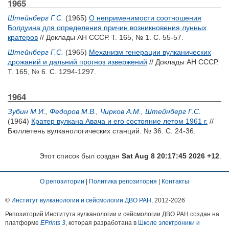
1965
Штейнберг Г.С.
(1965)
О неприменимости соотношения
Болдуина для определения причин возникновения лунных
кратеров
// Доклады АН СССР. Т. 165, № 1. С. 55-57.
Штейнберг Г.С.
(1965)
Механизм генерации вулканических
дрожаний и дальний прогноз извержений
// Доклады АН СССР.
Т. 165, № 6. С. 1294-1297.
1964
Зубин М.И.
,
Федоров М.В.
,
Чирков А.М.
,
Штейнберг Г.С.
(1964)
Кратер вулкана Авача и его состояние летом 1961 г.
//
Бюллетень вулканологических станций. № 36. С. 24-36.
Этот список был создан
Sat Aug 8 20:17:45 2026 +12
.
О репозитории
|
Политика репозитория
|
Контакты
©
Институт вулканологии и сейсмологии ДВО РАН
, 2012-
2026
Репозиторий Института вулканологии и сейсмологии ДВО РАН создан на
платформе
EPrints 3
, которая разработана в
Школе электроники и