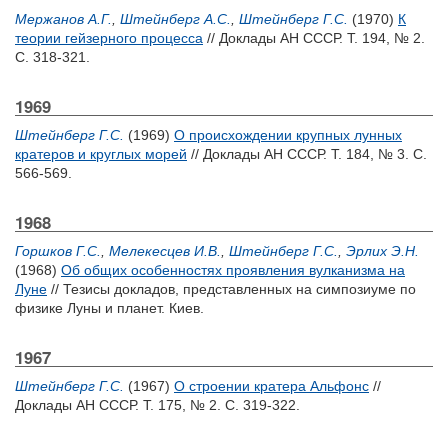
Мержанов А.Г.
,
Штейнберг А.С.
,
Штейнберг Г.С.
(1970)
К
теории гейзерного процесса
// Доклады АН СССР. Т. 194, № 2.
С. 318-321.
1969
Штейнберг Г.С.
(1969)
О происхождении крупных лунных
кратеров и круглых морей
// Доклады АН СССР. Т. 184, № 3. С.
566-569.
1968
Горшков Г.С.
,
Мелекесцев И.В.
,
Штейнберг Г.С.
,
Эрлих Э.Н.
(1968)
Об общих особенностях проявления вулканизма на
Луне
// Тезисы докладов, представленных на симпозиуме по
физике Луны и планет. Киев.
1967
Штейнберг Г.С.
(1967)
О строении кратера Альфонс
//
Доклады АН СССР. Т. 175, № 2. С. 319-322.