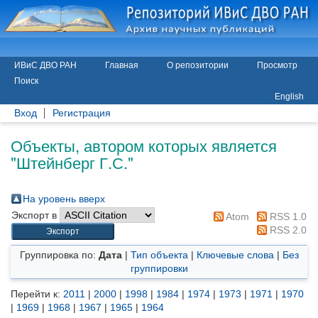
ИВиС ДВО РАН
Главная
О репозитории
Просмотр
Поиск
English
Вход
Регистрация
Объекты, автором которых является
"
Штейнберг Г.С.
"
На уровень вверх
Экспорт в
Atom
RSS 1.0
RSS 2.0
Группировка по:
Дата
|
Тип объекта
|
Ключевые слова
|
Без
группировки
Перейти к:
2011
|
2000
|
1998
|
1984
|
1974
|
1973
|
1971
|
1970
|
1969
|
1968
|
1967
|
1965
|
1964