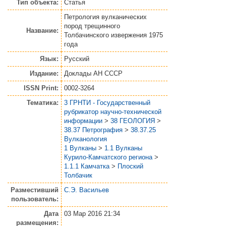
Тип объекта:
Статья
Петрология вулканических
пород трещинного
Название:
Толбачинского извержения 1975
года
Язык:
Русский
Издание:
Доклады АН СССР
ISSN Print:
0002-3264
Тематика:
3 ГРНТИ - Государственный
рубрикатор научно-технической
информации
>
38 ГЕОЛОГИЯ
>
38.37 Петрография
>
38.37.25
Вулканология
1 Вулканы
>
1.1 Вулканы
Курило-Камчатского региона
>
1.1.1 Камчатка
>
Плоский
Толбачик
Разместивший
С.Э. Васильев
пользователь:
Дата
03 Мар 2016 21:34
размещения: