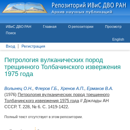
ИВиС ДВО РАН
Главная
О репозитории
Просмотр
Поиск
English
Вход
Регистрация
Петрология вулканических пород
трещинного Толбачинского извержения
1975 года
Волынец О.Н.
,
Флеров Г.Б.
,
Хренов А.П.
,
Ермаков В.А.
(1976)
Петрология вулканических пород трещинного
Толбачинского извержения 1975 года
// Доклады АН
СССР. Т. 228, № 6. С. 1419-1422.
Полный текст отсутствует в этом репозитории.