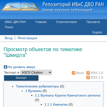
ИВиС ДВО РАН
Главная
О репозитории
Просмотр
Поиск
English
Вход
Регистрация
Просмотр объектов по тематике
"Шмидта"
На уровень вверх
Экспорт в
Atom
RSS 1.0
RSS 2.0
Тематические рубрикаторы
(8)
1 Вулканы
(8)
1.1 Вулканы Курило-Камчатского региона
(8)
1.1.1 Камчатка
(8)