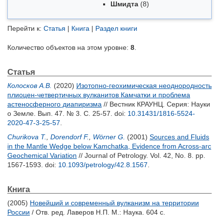
Шмидта
(8)
Перейти к:
Статья
|
Книга
|
Раздел книги
Количество объектов на этом уровне:
8
.
Статья
Колосков А.В.
(2020)
Изотопно-геохимическая неоднородность
плиоцен-четвертичных вулканитов Камчатки и проблема
астеносферного диапиризма
// Вестник КРАУНЦ. Серия: Науки
о Земле. Вып. 47. № 3. С. 25-57.
doi:
10.31431/1816-5524-
2020-47-3-25-57
.
Churikova T.
,
Dorendorf F.
,
Wörner G.
(2001)
Sources and Fluids
in the Mantle Wedge below Kamchatka, Evidence from Across-arc
Geochemical Variation
// Journal of Petrology. Vol. 42, No. 8. pp.
1567-1593.
doi:
10.1093/petrology/42.8.1567
.
Книга
(2005)
Новейший и современный вулканизм на территории
России
/ Отв. ред.
Лаверов Н.П.
М.: Наука. 604 с.