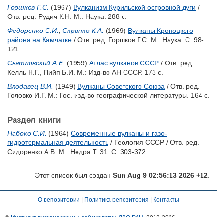
Горшков Г.С.
(1967)
Вулканизм Курильской островной дуги
/
Отв. ред.
Рудич К.Н.
М.: Наука. 288 с.
Федоренко С.И.
,
Скрипко К.А.
(1969)
Вулканы Кроноцкого
района на Камчатке
/ Отв. ред.
Горшков Г.С.
М.: Наука. С. 98-
121.
Святловский А.Е.
(1959)
Атлас вулканов СССР
/ Отв. ред.
Келль Н.Г.
,
Пийп Б.И.
М.: Изд-во АН СССР. 173 с.
Влодавец В.И.
(1949)
Вулканы Советского Союза
/ Отв. ред.
Головко И.Г.
М.: Гос. изд-во географической литературы. 164 с.
Раздел книги
Набоко С.И.
(1964)
Современные вулканы и газо-
гидротермальная деятельность
/ Геология СССР / Отв. ред.
Сидоренко А.В.
М.: Недра Т. 31. С. 303-372.
Этот список был создан
Sun Aug 9 02:56:13 2026 +12
.
О репозитории
|
Политика репозитория
|
Контакты