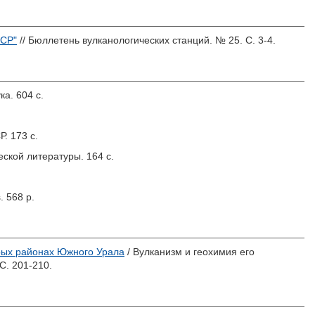
ССР"
// Бюллетень вулканологических станций. № 25. С. 3-4.
ка. 604 с.
. 173 с.
еской литературы. 164 с.
s. 568 p.
рых районах Южного Урала
/ Вулканизм и геохимия его
С. 201-210.