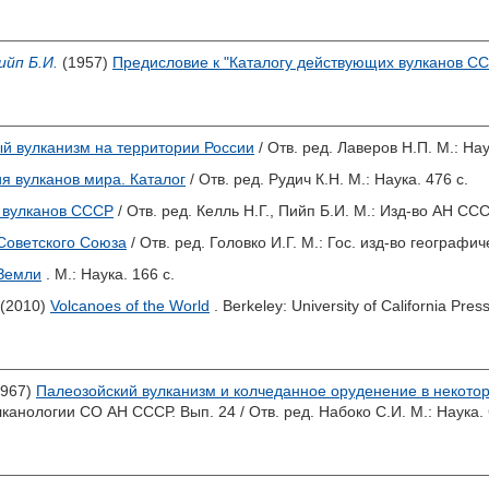
ийп Б.И.
(1957)
Предисловие к "Каталогу действующих вулканов С
й вулканизм на территории России
/ Отв. ред.
Лаверов Н.П.
М.: Нау
я вулканов мира. Каталог
/ Отв. ред.
Рудич К.Н.
М.: Наука. 476 с.
 вулканов СССР
/ Отв. ред.
Келль Н.Г.
,
Пийп Б.И.
М.: Изд-во АН СССР
Советского Союза
/ Отв. ред.
Головко И.Г.
М.: Гос. изд-во географич
Земли
. М.: Наука. 166 с.
(2010)
Volcanoes of the World
. Berkeley: University of California Pres
967)
Палеозойский вулканизм и колчеданное оруденение в некото
лканологии СО АН СССР. Вып. 24 / Отв. ред.
Набоко С.И.
М.: Наука. 