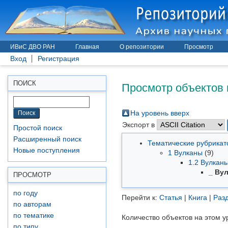
ИВиС ДВО РАН
Главная
О репозитории
Просмотр
Вход
Регистрация
Просмотр объектов 
ПОИСК
На уровень вверх
Экспорт в
Простой поиск
Расширенный поиск
Тематические рубрика
Новые поступления
1 Вулканы
(9)
1.2 Вулкан
_ Ву
ПРОСМОТР
по году
Перейти к:
Статья
|
Книга
|
Разд
по авторам
по тематике
Количество объектов на этом у
по типу