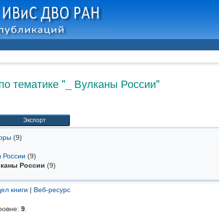
по тематике "_ Вулканы России"
торы
(9)
ы России
(9)
лканы России
(9)
ел книги
|
Веб-ресурс
ровне:
9
.