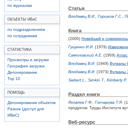
по журналам
Статья
Влодавец В.И.
,
Горшков Г.С.
,
П
ОБЪЕКТЫ ИВ
и
С
Книга
по подразделениям
по сотрудникам
(2005)
Новейший и современны
Гущенко И.И.
(1979)
Извержени
СТАТИСТИКА
Святловский А.Е.
(1959)
Атлас
Просмотры и загрузки
Влодавец В.И.
(1949)
Вулканы 
География загрузок
Влодавец В.И.
(1973)
Вулканы 
Депонирование
Top 10
Siebert L.
,
Simkin T.
,
Kimberly P.
ПОМОЩЬ
Раздел книги
Яковлев Г.Ф.
,
Гончарова Т.Я.
(1
Депонирование объектов
продуктов. Труды Института ву
Разное (доступ для
ИВиС)
Веб-ресурс