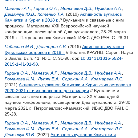
Маневич А.Г.
,
Гирина О.А.
,
Мельников Д.В.
,
Нуждаев А.А.
,
Демянчук Ю.В.
,
Котенко Т.А.
(2019)
Активность вулканов
Камчатки и Курил в 2018 г.
// Вулканизм и связанные с ним
процессы. Материалы XXII Всероссийской научной
конференции, посвящённой Дню вулканолога, 28-29 марта
2019 г.. Петропавловск-Камчатский: ИВиС ДВО РАН. С. 28-31.
Чибисова М.В.
,
Дегтерев А.В.
(2019)
Активность вулканов
Курильских островов в 2018 г.
// Вестник КРАУНЦ. Серия: Науки
о Земле. Вып. 41. № 1. С. 91-98.
doi:
10.31431/1816-5524-
2019-1-41-91-98
.
Гирина О.А.
,
Маневич А.Г.
,
Мельников Д.В.
,
Нуждаев А.А.
,
Романова И.М.
,
Лупян Е.А.
,
Сорокин А.А.
,
Крамарева Л.С.
(2021)
Активность вулканов Камчатки и Курильских островов в
2020-2021 гг. и их опасность для авиации
// Вулканизм и
связанные с ним процессы. Материалы XXIV ежегодной
научной конференции, посвящённой Дню вулканолога, 29-30
марта 2021 г.. Петропавловск-Камчатский: ИВиС ДВО РАН. С.
25-28.
Гирина О.А.
,
Маневич А.Г.
,
Мельников Д.В.
,
Нуждаев А.А.
,
Романова И.М.
,
Лупян Е.А.
,
Сорокин А.А.
,
Крамарева Л.С.
,
Демянчук Ю.В.
(2022)
Активность вулканов Камчатки и