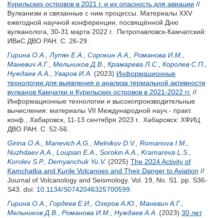
Курильских островов в 2021 г. и их опасность для авиации
//
Вулканизм и связанные с ним процессы. Материалы XXV
ежегодной научной конференции, посвящённой Дню
вулканолога, 30-31 марта 2022 г.. Петропавловск-Камчатский:
ИВиС ДВО РАН. С. 26-29.
Гирина О.А.
,
Лупян Е.А.
,
Сорокин А.А.
,
Романова И.М.
,
Маневич А.Г.
,
Мельников Д.В.
,
Крамарева Л.С.
,
Королев С.П.
,
Нуждаев А.А.
,
Уваров И.А.
(2023)
Информационные
технологии для выявления и анализа термальной активности
вулканов Камчатки и Курильских островов в 2021-2022 гг.
//
Информационные технологии и высокопроизводительные
вычисления: материалы VII Международной науч.- практ.
конф., Хабаровск, 11-13 сентября 2023 г.. Хабаровск: ХФИЦ
ДВО РАН. С. 52-56.
Girina O.A.
,
Manevich A.G.
,
Melnikov D.V.
,
Romanova I.M.
,
Nuzhdaev A.A.
,
Loupian E.A.
,
Sorokin A.A.
,
Kramareva L.S.
,
Korolev S.P.
,
Demyanchuk Yu.V.
(2025)
The 2024 Activity of
Kamchatka and Kurile Volcanoes and Their Danger to Aviation
//
Journal of Volcanology and Seismology. Vol. 19, No. S1. pp. S36-
S43.
doi:
10.1134/S0742046325700599
.
Гирина О.А.
,
Гордеев Е.И.
,
Озеров А.Ю.
,
Маневич А.Г.
,
Мельников Д.В.
,
Романова И.М.
,
Нуждаев А.А.
(2023)
30 лет