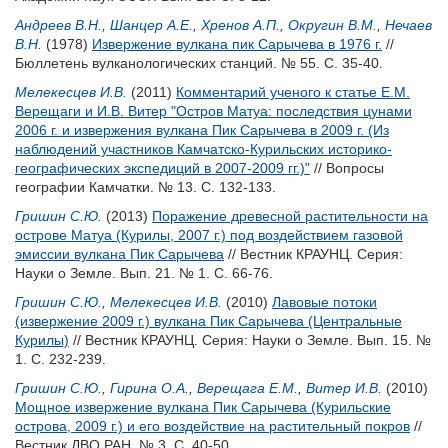
Андреев В.Н.
,
Шанцер А.Е.
,
Хренов А.П.
,
Округин В.М.
,
Нечаев
В.Н.
(1978)
Извержение вулкана пик Сарычева в 1976 г.
//
Бюллетень вулканологических станций. № 55. С. 35-40.
Мелекесцев И.В.
(2011)
Комментарий ученого к статье Е.М.
Верещаги и И.В. Витер "Остров Матуа: последствия цунами
2006 г. и извержения вулкана Пик Сарычева в 2009 г. (Из
наблюдений участников Камчатско-Курильских историко-
географических экспедиций в 2007-2009 гг.)"
// Вопросы
географии Камчатки. № 13. С. 132-133.
Гришин С.Ю.
(2013)
Поражение древесной растительности на
острове Матуа (Курилы, 2007 г.) под воздействием газовой
эмиссии вулкана Пик Сарычева
// Вестник КРАУНЦ. Серия:
Науки о Земле. Вып. 21. № 1. С. 66-76.
Гришин С.Ю.
,
Мелекесцев И.В.
(2010)
Лавовые потоки
(извержение 2009 г.) вулкана Пик Сарычева (Центральные
Курилы)
// Вестник КРАУНЦ. Серия: Науки о Земле. Вып. 15. №
1. С. 232-239.
Гришин С.Ю.
,
Гирина О.А.
,
Верещага Е.М.
,
Витер И.В.
(2010)
Мощное извержение вулкана Пик Сарычева (Курильские
острова, 2009 г.) и его воздействие на растительный покров
//
Вестник ДВО РАН. № 3. С. 40-50.