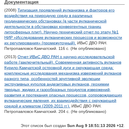
Документация
(2008)
Типизация проявлений вулканизма и факторов его
воздействия на природную среду в различных
геодинамических обстановках (в части вулканической
деятельности в обстановках конвергентных границ
литосферных плит). Научно-технический отчет по этапу №1
НИР «Исследование вулканических процессов и возможности
их регулирования» (промежуточный).
ИВиС ДВО РАН.
Петропавловск-Камчатский. 116 с. (Не опубликовано)
(2013)
Отчет ИВиС ДВО РАН о научно-исследовательской
работе (заключительный). Современная активность вулканов
Курило-Камчатской островной дуги и окружающая среда:
комплексные исследования механизма извержений вулканов
разного типа, особенностей эруптивной эволюции
экструзивных куполов андезитовых вулканов, геохимии
твердых, жидких и газообразных продуктов извержений,
развития и протекания опасных процессов, сопровождающих
вулканические явления, их взаимодействия с окружающей
средой и климатом (2009-2011 гг.).
ИВиС ДВО РАН.
Петропавловск-Камчатский. 204 с. (Не опубликовано)
Этот список был создан
Sun Aug 9 18:51:13 2026 +12
.