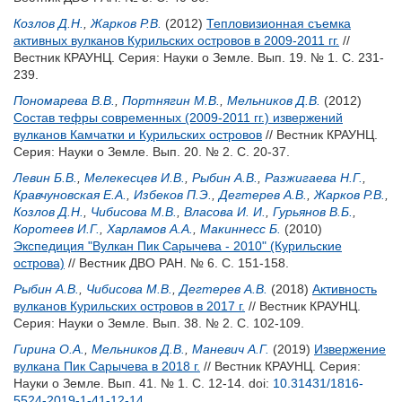
Козлов Д.Н.
,
Жарков Р.В.
(2012)
Тепловизионная съемка
активных вулканов Курильских островов в 2009-2011 гг.
//
Вестник КРАУНЦ. Серия: Науки о Земле. Вып. 19. № 1. С. 231-
239.
Пономарева В.В.
,
Портнягин М.В.
,
Мельников Д.В.
(2012)
Состав тефры современных (2009-2011 гг.) извержений
вулканов Камчатки и Курильских островов
// Вестник КРАУНЦ.
Серия: Науки о Земле. Вып. 20. № 2. С. 20-37.
Левин Б.В.
,
Мелекесцев И.В.
,
Рыбин А.В.
,
Разжигаева Н.Г.
,
Кравчуновская Е.А.
,
Избеков П.Э.
,
Дегтерев А.В.
,
Жарков Р.В.
,
Козлов Д.Н.
,
Чибисова М.В.
,
Власова И. И.
,
Гурьянов В.Б.
,
Коротеев И.Г.
,
Харламов А.А.
,
Макиннесс Б.
(2010)
Экспедиция "Вулкан Пик Сарычева - 2010" (Курильские
острова)
// Вестник ДВО РАН. № 6. С. 151-158.
Рыбин А.В.
,
Чибисова М.В.
,
Дегтерев А.В.
(2018)
Активность
вулканов Курильских островов в 2017 г.
// Вестник КРАУНЦ.
Серия: Науки о Земле. Вып. 38. № 2. С. 102-109.
Гирина О.А.
,
Мельников Д.В.
,
Маневич А.Г.
(2019)
Извержение
вулкана Пик Сарычева в 2018 г.
// Вестник КРАУНЦ. Серия:
Науки о Земле. Вып. 41. № 1. С. 12-14.
doi:
10.31431/1816-
5524-2019-1-41-12-14
.