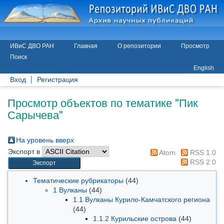
ИВиС ДВО РАН
Главная
О репозитории
Просмотр
Поиск
English
Вход
Регистрация
Просмотр объектов по тематике "Пик
Сарычева"
На уровень вверх
Экспорт в
Atom
RSS 1.0
RSS 2.0
Тематические рубрикаторы
(44)
1 Вулканы
(44)
1.1 Вулканы Курило-Камчатского региона
(44)
1.1.2 Курильские острова
(44)