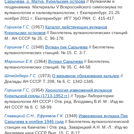
Сарычева, о. Матуа, Курильские острова
// Вулканизм и
геодинамика. Материалы V Всероссийского симпозиума по
вулканологии и палеовулканологии, г. Екатеринбург, 21-25
ноября 2011 г.. Екатеринбург: ИГГ УрО РАН. С. 415-417.
Горшков Г.С.
(1957)
Каталог действующих вулканов
Курильских островов
// Бюллетень вулканологических станций.
М.: АН СССР. № 25. С. 96-178.
Горшков Г.С.
(1948)
Вулкан пик Сарычева
// Бюллетень
вулканологических станций. № 15. С. 3-7.
Мархинин Е.К.
(1964)
Вулкан Сарычева
// Бюллетень
вулканологических станций. № 35. С. 44-58.
Штейнберг Г.С.
(1973)
О взрывном образовании кальдер
//
Доклады АН СССР. Т. 208, № 6. С. 1342-1345.
Горшков Г.С.
(1954)
Хронология извержений вулканов
Курильской гряды (1713-1952 гг.)
// Труды Лаборатории
вулканологии АН СССР / Отв. ред.
Влодавец В.И.
М.: Изд-во
АН СССР. № 8. С. 58-99.
Главацкий С.Н.
,
Ефремов Г.К.
(1948)
Извержение вулкана Пик
Сарычева в ноябре 1946 года
// Бюллетень вулканологической
станции на Камчатке / Отв. ред.
Заварицкий А.Н.
М.-Л.: Изд-во
Академии наук СССР. Вып. 15. С. 8-12.