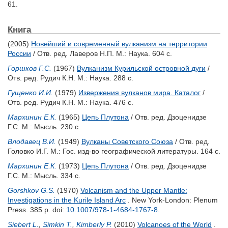
61.
Книга
(2005)
Новейший и современный вулканизм на территории
России
/ Отв. ред.
Лаверов Н.П.
М.: Наука. 604 с.
Горшков Г.С.
(1967)
Вулканизм Курильской островной дуги
/
Отв. ред.
Рудич К.Н.
М.: Наука. 288 с.
Гущенко И.И.
(1979)
Извержения вулканов мира. Каталог
/
Отв. ред.
Рудич К.Н.
М.: Наука. 476 с.
Мархинин Е.К.
(1965)
Цепь Плутона
/ Отв. ред.
Дзоценидзе
Г.С.
М.: Мысль. 230 с.
Влодавец В.И.
(1949)
Вулканы Советского Союза
/ Отв. ред.
Головко И.Г.
М.: Гос. изд-во географической литературы. 164 с.
Мархинин Е.К.
(1973)
Цепь Плутона
/ Отв. ред.
Дзоценидзе
Г.С.
М.: Мысль. 334 с.
Gorshkov G.S.
(1970)
Volcanism and the Upper Mantle:
Investigations in the Kurile Island Arc
. New York-London: Plenum
Press. 385 p.
doi:
10.1007/978-1-4684-1767-8
.
Siebert L.
,
Simkin T.
,
Kimberly P.
(2010)
Volcanoes of the World
.