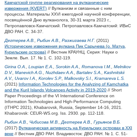
Камчатской группе реагирования на вулканические
извержения (KVERT)
// Вулканизм и связанные с ним
процессы. Материалы XXVI ежегодной научной конференции,
посвящённой Дню вулканолога, 30-31 марта 2023 г.,
Петропавловск-Камчатский. Петропавловск-Камчатский: ИВиС
ДВО РАН. С. 34-37.
Дегтерев А.В.
,
Рыбин А.В.
,
Разжигаева Н.Г.
(2011)
Исторические извержения вулкана Пик Сарычева (о. Матуа,
Курильские острова)
// Вестник КРАУНЦ. Серия: Науки о
Земле. Вып. 17. № 1. С. 102-119.
Girina O.A.
,
Loupian E.A.
,
Sorokin A.A.
,
Romanova I.M.
,
Melnikov
D.V.
,
Manevich A.G.
,
Nuzhdaev A.A.
,
Bartalev S.A.
,
Kashnitskii
A.V.
,
Uvarov I.A.
,
Korolev S.P.
,
Malkovsky S.I.
,
Kramareva L.S.
(2021)
Information Technologies for the Analyzing of Kamchatka
and the Kuril Islands Volcanoes Activity in 2019-2020
// Short
Paper Proceedings of the VI International Conference on
Information Technologies and High-Performance Computing
(ITHPC 2021), Khabarovsk, Russia, September 14-16, 2021.
Khabarovsk: CEUR-WS.org. Iss. 2930. pp. 112-118.
Рыбин А.В.
,
Чибисова М.В.
,
Дегтерев А.В.
,
Гурьянов В.Б.
(2017)
Вулканическая активность на Курильских островах в XXI
веке
// Вестник ДВО РАН. Владивосток: ДВО РАН. № 1. С. 51-