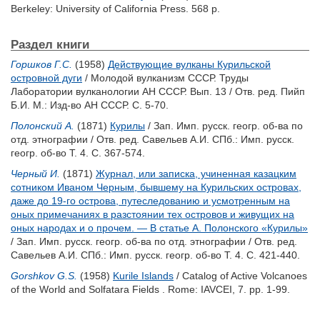
Berkeley: University of California Press. 568 p.
Раздел книги
Горшков Г.С.
(1958)
Действующие вулканы Курильской
островной дуги
/ Молодой вулканизм СССР. Труды
Лаборатории вулканологии АН СССР. Вып. 13 / Отв. ред.
Пийп
Б.И.
М.: Изд-во АН СССР. С. 5-70.
Полонский А.
(1871)
Курилы
/ Зап. Имп. русск. геогр. об-ва по
отд. этнографии / Отв. ред.
Савельев А.И.
СПб.: Имп. русск.
геогр. об-во Т. 4. С. 367-574.
Черный И.
(1871)
Журнал, или записка, учиненная казацким
сотником Иваном Черным, бывшему на Курильских островах,
даже до 19-го острова, путеследованию и усмотренным на
оных примечаниях в разстоянии тех островов и живущих на
оных народах и о прочем. — В статье А. Полонского «Курилы»
/ Зап. Имп. русск. геогр. об-ва по отд. этнографии / Отв. ред.
Савельев А.И.
СПб.: Имп. русск. геогр. об-во Т. 4. С. 421-440.
Gorshkov G.S.
(1958)
Kurile Islands
/ Catalog of Active Volcanoes
of the World and Solfatara Fields . Rome: IAVCEI, 7. pp. 1-99.