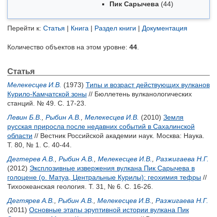
Пик Сарычева
(44)
Перейти к:
Статья
|
Книга
|
Раздел книги
|
Документация
Количество объектов на этом уровне:
44
.
Статья
Мелекесцев И.В.
(1973)
Типы и возраст действующих вулканов
Курило-Камчатской зоны
// Бюллетень вулканологических
станций. № 49. С. 17-23.
Левин Б.В.
,
Рыбин А.В.
,
Мелекесцев И.В.
(2010)
Земля
русская приросла после недавних событий в Сахалинской
области
// Вестник Российской академии наук. Москва: Наука.
Т. 80, № 1. С. 40-44.
Дегтерев А.В.
,
Рыбин А.В.
,
Мелекесцев И.В.
,
Разжигаева Н.Г.
(2012)
Эксплозивные извержения вулкана Пик Сарычева в
голоцене (о. Матуа, Центральные Курилы): геохимия тефры
//
Тихоокеанская геология. Т. 31, № 6. С. 16-26.
Дегтярев А.В.
,
Рыбин А.В.
,
Мелекесцев И.В.
,
Разжигаева Н.Г.
(2011)
Основные этапы эруптивной истории вулкана Пик