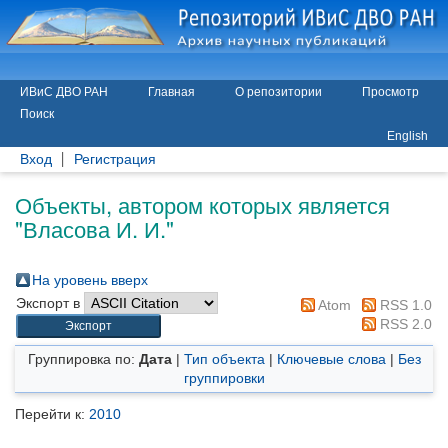
ИВиС ДВО РАН
Главная
О репозитории
Просмотр
Поиск
English
Вход
Регистрация
Объекты, автором которых является
"
Власова И. И.
"
На уровень вверх
Экспорт в
Atom
RSS 1.0
RSS 2.0
Группировка по:
Дата
|
Тип объекта
|
Ключевые слова
|
Без
группировки
Перейти к:
2010