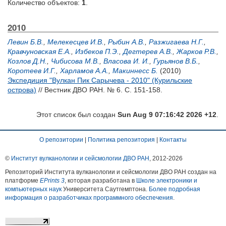
Количество объектов:
1
.
2010
Левин Б.В.
,
Мелекесцев И.В.
,
Рыбин А.В.
,
Разжигаева Н.Г.
,
Кравчуновская Е.А.
,
Избеков П.Э.
,
Дегтерев А.В.
,
Жарков Р.В.
,
Козлов Д.Н.
,
Чибисова М.В.
,
Власова И. И.
,
Гурьянов В.Б.
,
Коротеев И.Г.
,
Харламов А.А.
,
Макиннесс Б.
(2010)
Экспедиция "Вулкан Пик Сарычева - 2010" (Курильские
острова)
// Вестник ДВО РАН. № 6. С. 151-158.
Этот список был создан
Sun Aug 9 07:16:42 2026 +12
.
О репозитории
|
Политика репозитория
|
Контакты
©
Институт вулканологии и сейсмологии ДВО РАН
, 2012-
2026
Репозиторий Института вулканологии и сейсмологии ДВО РАН создан на
платформе
EPrints 3
, которая разработана в
Школе электроники и
компьютерных наук
Университета Саутгемптона.
Более подробная
информация о разработчиках программного обеспечения
.