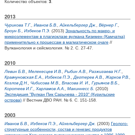
Количество объектов:
3
.
2013
Чурикова Т.Г.
,
Иванов Б.В.
,
Айкельбергер Дж.
,
Вёрнер Г.
,
Броун Б.
,
Избеков П.Э.
(2013)
Зональность по макро- и
микроэлементам в плагиоклазе вулкана Кизимен (Камчатка)
применительно к процессам в магматическом очаге
//
Вулканология и сейсмология. № 2. С. 27-47.
2010
Левин Б.В.
,
Мелекесцев И.В.
,
Рыбин А.В.
,
Разжигаева Н.Г.
,
Кравчуновская Е.А.
,
Избеков П.Э.
,
Дегтерев А.В.
,
Жарков Р.В.
,
Козлов Д.Н.
,
Чибисова М.В.
,
Власова И. И.
,
Гурьянов В.Б.
,
Коротеев И.Г.
,
Харламов А.А.
,
Макиннесс Б.
(2010)
Экспедиция "Вулкан Пик Сарычева - 2010" (Курильские
острова)
// Вестник ДВО РАН. № 6. С. 151-158.
2003
Иванов Б.В.
,
Избеков П.Э.
,
Айхельбергер Дж.
(2003)
Геолого-
структурные особенности, состав и генезис продуктов