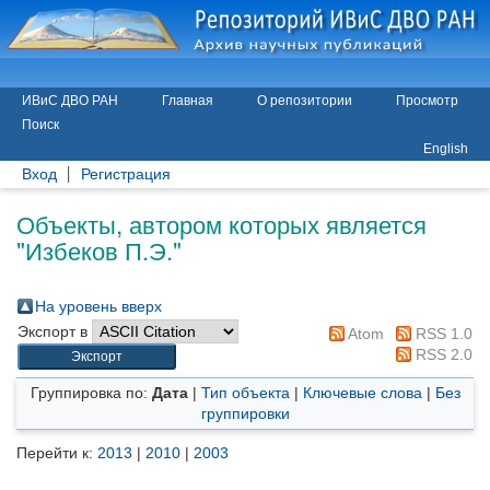
ИВиС ДВО РАН
Главная
О репозитории
Просмотр
Поиск
English
Вход
Регистрация
Объекты, автором которых является
"
Избеков П.Э.
"
На уровень вверх
Экспорт в
Atom
RSS 1.0
RSS 2.0
Группировка по:
Дата
|
Тип объекта
|
Ключевые слова
|
Без
группировки
Перейти к:
2013
|
2010
|
2003