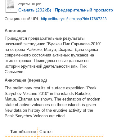
exped2010.pdf
Скачать (292kB)
|
Предварительный просмотр
Официальный URL:
http://elibrary.ru/item.asp?id=17667323
Аннотация
Приводятся предварительные результаты
наземной экспедиции "Вулкан Пик Сарычева-2010"
на острова Райкоке, Матуа, Экарма. Дана оценка
современного состояния активных вулканов на
этих островах. Приведены новые данные по
истории эруптивной деятельности влк. Пик
Сарычева.
Аннотация (перевод)
The preliminary results of surface expedition "Peak
Sarychev Volcano-2010" in the islands Raikoke,
Matua, Ekarma are shown. The estimation of modern
state of active volcanoes on these islands is given.
New data on history of the eruptive activity of the
Peak Sarychev Volcano are cited.
Тип объекта:
Статья