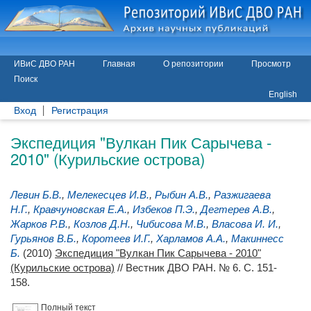
ИВиС ДВО РАН
Главная
О репозитории
Просмотр
Поиск
English
Вход
Регистрация
Экспедиция "Вулкан Пик Сарычева -
2010" (Курильские острова)
Левин Б.В.
,
Мелекесцев И.В.
,
Рыбин А.В.
,
Разжигаева
Н.Г.
,
Кравчуновская Е.А.
,
Избеков П.Э.
,
Дегтерев А.В.
,
Жарков Р.В.
,
Козлов Д.Н.
,
Чибисова М.В.
,
Власова И. И.
,
Гурьянов В.Б.
,
Коротеев И.Г.
,
Харламов А.А.
,
Макиннесс
Б.
(2010)
Экспедиция "Вулкан Пик Сарычева - 2010"
(Курильские острова)
// Вестник ДВО РАН. № 6. С. 151-
158.
Полный текст