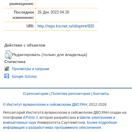
размещения:
Последнее
26 Дек 2023 04:26
изменение:
URI:
http://repo.kscnet.ru/id/eprint/920
Действия с объектом
Редактировать (только для владельца)
Статистика
Просмотры и загрузки
Google Scholar
О репозитории
|
Политика репозитория
|
Контакты
©
Институт вулканологии и сейсмологии ДВО РАН
, 2012-
2026
Репозиторий Института вулканологии и сейсмологии ДВО РАН создан на
платформе
EPrints 3
, которая разработана в
Школе электроники и
компьютерных наук
Университета Саутгемптона.
Более подробная
информация о разработчиках программного обеспечения
.