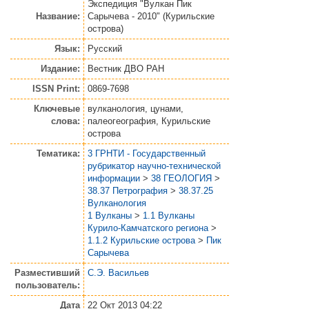
Экспедиция "Вулкан Пик
Название:
Сарычева - 2010" (Курильские
острова)
Язык:
Русский
Издание:
Вестник ДВО РАН
ISSN Print:
0869-7698
Ключевые
вулканология, цунами,
слова:
палеогеография, Курильские
острова
Тематика:
3 ГРНТИ - Государственный
рубрикатор научно-технической
информации
>
38 ГЕОЛОГИЯ
>
38.37 Петрография
>
38.37.25
Вулканология
1 Вулканы
>
1.1 Вулканы
Курило-Камчатского региона
>
1.1.2 Курильские острова
>
Пик
Сарычева
Разместивший
С.Э. Васильев
пользователь:
Дата
22 Окт 2013 04:22