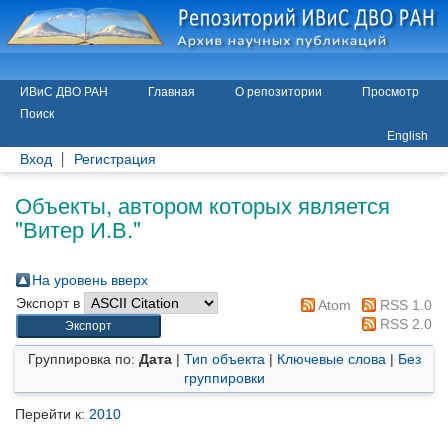
ИВиС ДВО РАН
Главная
О репозитории
Просмотр
Поиск
English
Вход
Регистрация
Объекты, автором которых является
"
Витер И.В.
"
На уровень вверх
Экспорт в
Atom
RSS 1.0
RSS 2.0
Группировка по:
Дата
|
Тип объекта
|
Ключевые слова
|
Без
группировки
Перейти к:
2010