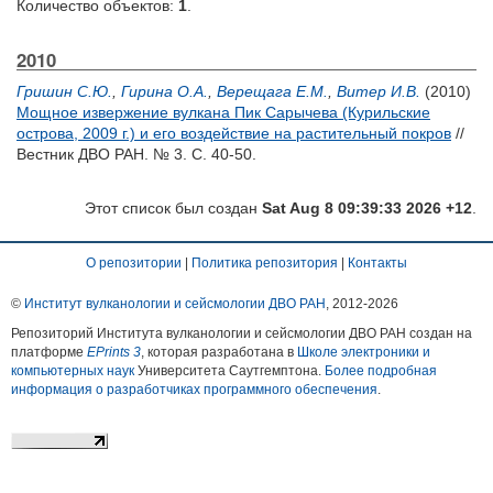
Количество объектов:
1
.
2010
Гришин С.Ю.
,
Гирина О.А.
,
Верещага Е.М.
,
Витер И.В.
(2010)
Мощное извержение вулкана Пик Сарычева (Курильские
острова, 2009 г.) и его воздействие на растительный покров
//
Вестник ДВО РАН. № 3. С. 40-50.
Этот список был создан
Sat Aug 8 09:39:33 2026 +12
.
О репозитории
|
Политика репозитория
|
Контакты
©
Институт вулканологии и сейсмологии ДВО РАН
, 2012-
2026
Репозиторий Института вулканологии и сейсмологии ДВО РАН создан на
платформе
EPrints 3
, которая разработана в
Школе электроники и
компьютерных наук
Университета Саутгемптона.
Более подробная
информация о разработчиках программного обеспечения
.