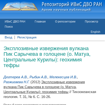
ИВиС ДВО РАН
Главная
О репозитории
Просмотр
Поиск
English
Вход
Регистрация
Эксплозивные извержения вулкана
Пик Сарычева в голоцене (о. Матуа,
Центральные Курилы): геохимия
тефры
Дегтерев А.В.
,
Рыбин А.В.
,
Мелекесцев И.В.
,
Разжигаева Н.Г.
(2012)
Эксплозивные извержения
вулкана Пик Сарычева в голоцене (о. Матуа,
Центральные Курилы): геохимия тефры
// Тихоокеанская
геология. Т. 31, № 6. С. 16-26.
Полный текст отсутствует в этом репозитории.