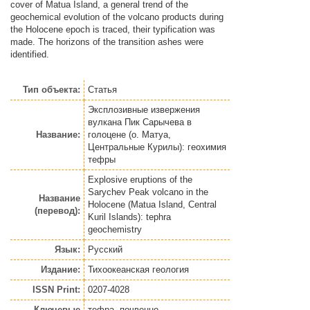
cover of Matua Island, a general trend of the
geochemical evolution of the volcano products during
the Holocene epoch is traced, their typification was
made. The horizons of the transition ashes were
identified.
Тип объекта:
Статья
Эксплозивные извержения
вулкана Пик Сарычева в
Название:
голоцене (о. Матуа,
Центральные Курилы): геохимия
тефры
Explosive eruptions of the
Sarychev Peak volcano in the
Название
Holocene (Matua Island, Central
(перевод):
Kuril Islands): tephra
geochemistry
Язык:
Русский
Издание:
Тихоокеанская геология
ISSN Print:
0207-4028
Ключевые
тефра, почвенно-