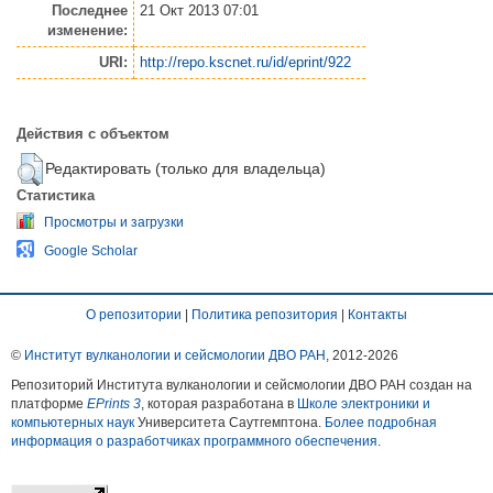
Последнее
21 Окт 2013 07:01
изменение:
URI:
http://repo.kscnet.ru/id/eprint/922
Действия с объектом
Редактировать (только для владельца)
Статистика
Просмотры и загрузки
Google Scholar
О репозитории
|
Политика репозитория
|
Контакты
©
Институт вулканологии и сейсмологии ДВО РАН
, 2012-
2026
Репозиторий Института вулканологии и сейсмологии ДВО РАН создан на
платформе
EPrints 3
, которая разработана в
Школе электроники и
компьютерных наук
Университета Саутгемптона.
Более подробная
информация о разработчиках программного обеспечения
.