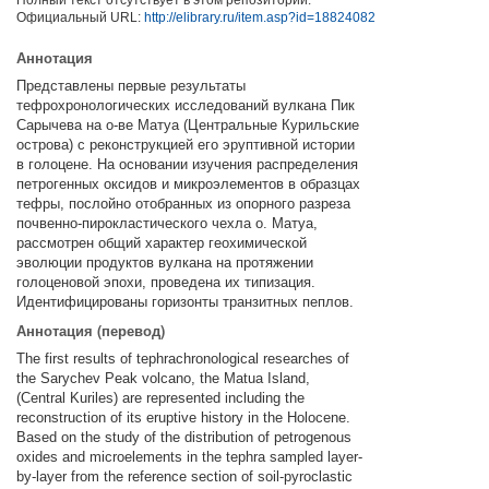
Официальный URL:
http://elibrary.ru/item.asp?id=18824082
Аннотация
Представлены первые результаты
тефрохронологических исследований вулкана Пик
Сарычева на о-ве Матуа (Центральные Курильские
острова) с реконструкцией его эруптивной истории
в голоцене. На основании изучения распределения
петрогенных оксидов и микроэлементов в образцах
тефры, послойно отобранных из опорного разреза
почвенно-пирокластического чехла о. Матуа,
рассмотрен общий характер геохимической
эволюции продуктов вулкана на протяжении
голоценовой эпохи, проведена их типизация.
Идентифицированы горизонты транзитных пеплов.
Аннотация (перевод)
The first results of tephrachronological researches of
the Sarychev Peak volcano, the Matua Island,
(Central Kuriles) are represented including the
reconstruction of its eruptive history in the Holocene.
Based on the study of the distribution of petrogenous
oxides and microelements in the tephra sampled layer-
by-layer from the reference section of soil-pyroclastic