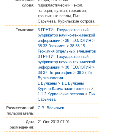
слова:
пирокластический чехол,
голоцен, вулкан, геохимия,
транзитные пеплы, Пик
Сарычева, Курильские острова.
Тематика:
3 ГРНТИ - Государственный
рубрикатор научно-технической
информации
>
38 ГЕОЛОГИЯ
>
38.33 Геохимия
>
38.33.15
Геохимия отдельных элементов
3 ГРНТИ - Государственный
рубрикатор научно-технической
информации
>
38 ГЕОЛОГИЯ
>
38.37 Петрография
>
38.37.25
Вулканология
1 Вулканы
>
1.1 Вулканы
Курило-Камчатского региона
>
1.1.2 Курильские острова
>
Пик
Сарычева
Разместивший
С.Э. Васильев
пользователь:
Дата
21 Окт 2013 07:01
размещения: