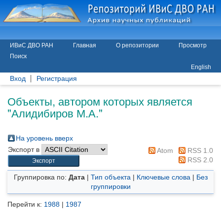
ИВиС ДВО РАН
Главная
О репозитории
Просмотр
Поиск
English
Вход
Регистрация
Объекты, автором которых является
"
Алидибиров М.А.
"
На уровень вверх
Экспорт в
Atom
RSS 1.0
RSS 2.0
Группировка по:
Дата
|
Тип объекта
|
Ключевые слова
|
Без
группировки
Перейти к:
1988
|
1987