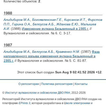
Количество объектов:
2
.
1988
Алидибиров М.А.
,
Богоявленская Г.Е.
,
Кирсанов И.Т.
,
Фирстов
П.П.
,
Гирина О.А.
,
Белоусов А.Б.
,
Жданова Е.Ю.
,
Малышев
А.И.
(1988)
Извержение вулкана Безымянный в 1985 г.
//
Вулканология и сейсмология. № 6. С. 3-17.
1987
Алидибиров М.А.
,
Белоусов А.Б.
,
Кравченко Н.М.
(1987)
Фаза
направленного взрыва извержения вулкана Безымянный в
1985 г.
// Вулканология и сейсмология. № 5. С. 81-87.
Этот список был создан
Sun Aug 9 02:41:52 2026 +12
.
О репозитории
|
Политика репозитория
|
Контакты
©
Институт вулканологии и сейсмологии ДВО РАН
, 2012-
2026
Репозиторий Института вулканологии и сейсмологии ДВО РАН создан на
платформе
EPrints 3
, которая разработана в
Школе электроники и