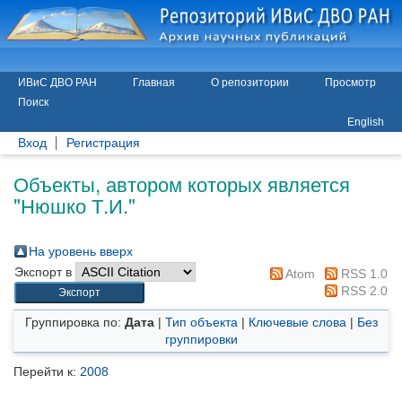
ИВиС ДВО РАН
Главная
О репозитории
Просмотр
Поиск
English
Вход
Регистрация
Объекты, автором которых является
"
Нюшко Т.И.
"
На уровень вверх
Экспорт в
Atom
RSS 1.0
RSS 2.0
Группировка по:
Дата
|
Тип объекта
|
Ключевые слова
|
Без
группировки
Перейти к:
2008