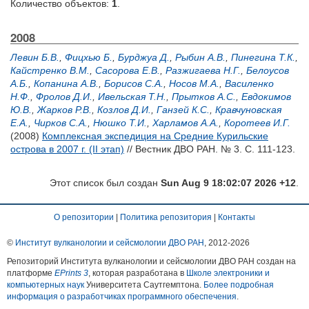
Количество объектов:
1
.
2008
Левин Б.В.
,
Фицхью Б.
,
Бурджуа Д.
,
Рыбин А.В.
,
Пинегина Т.К.
,
Кайстренко В.М.
,
Сасорова Е.В.
,
Разжигаева Н.Г.
,
Белоусов
А.Б.
,
Копанина А.В.
,
Борисов С.А.
,
Носов М.А.
,
Василенко
Н.Ф.
,
Фролов Д.И.
,
Ивельская Т.Н.
,
Прытков А.С.
,
Евдокимов
Ю.В.
,
Жарков Р.В.
,
Козлов Д.И.
,
Ганзей К.С.
,
Кравчуновская
Е.А.
,
Чирков С.А.
,
Нюшко Т.И.
,
Харламов А.А.
,
Коротеев И.Г.
(2008)
Комплексная экспедиция на Средние Курильские
острова в 2007 г. (II этап)
// Вестник ДВО РАН. № 3. С. 111-123.
Этот список был создан
Sun Aug 9 18:02:07 2026 +12
.
О репозитории
|
Политика репозитория
|
Контакты
©
Институт вулканологии и сейсмологии ДВО РАН
, 2012-
2026
Репозиторий Института вулканологии и сейсмологии ДВО РАН создан на
платформе
EPrints 3
, которая разработана в
Школе электроники и
компьютерных наук
Университета Саутгемптона.
Более подробная
информация о разработчиках программного обеспечения
.