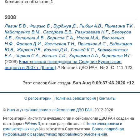
Количество объектов:
1
.
2008
Левин Б.В.
,
Фицхью Б.
,
Бурджуа Д.
,
Рыбин А.В.
,
Пинегина Т.К.
,
Кайстренко В.М.
,
Сасорова Е.В.
,
Разжигаева Н.Г.
,
Белоусов
А.Б.
,
Копанина А.В.
,
Борисов С.А.
,
Носов М.А.
,
Василенко
Н.Ф.
,
Фролов Д.И.
,
Ивельская Т.Н.
,
Прытков А.С.
,
Евдокимов
Ю.В.
,
Жарков Р.В.
,
Козлов Д.И.
,
Ганзей К.С.
,
Кравчуновская
Е.А.
,
Чирков С.А.
,
Нюшко Т.И.
,
Харламов А.А.
,
Коротеев И.Г.
(2008)
Комплексная экспедиция на Средние Курильские
острова в 2007 г. (II этап)
// Вестник ДВО РАН. № 3. С. 111-123.
Этот список был создан
Sun Aug 9 09:37:46 2026 +12
.
О репозитории
|
Политика репозитория
|
Контакты
©
Институт вулканологии и сейсмологии ДВО РАН
, 2012-
2026
Репозиторий Института вулканологии и сейсмологии ДВО РАН создан на
платформе
EPrints 3
, которая разработана в
Школе электроники и
компьютерных наук
Университета Саутгемптона.
Более подробная
информация о разработчиках программного обеспечения
.