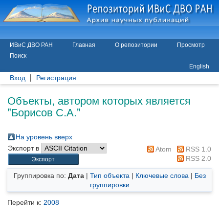
ИВиС ДВО РАН
Главная
О репозитории
Просмотр
Поиск
English
Вход
Регистрация
Объекты, автором которых является
"
Борисов С.А.
"
На уровень вверх
Экспорт в
Atom
RSS 1.0
RSS 2.0
Группировка по:
Дата
|
Тип объекта
|
Ключевые слова
|
Без
группировки
Перейти к:
2008