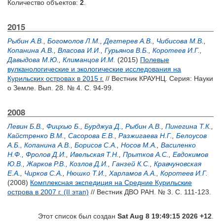
Количество объектов:
2
.
2015
Рыбин А.В.
,
Богомолов Л.М.
,
Дегтерев А.В.
,
Чибисова М.В.
,
Копанина А.В.
,
Власова И.И.
,
Гурьянов В.Б.
,
Коротеев И.Г.
,
Давыдова М.Ю.
,
Климанцов И.М.
(2015)
Полевые
вулканологические и экологические исследования на
Курильских островах в 2015 г.
// Вестник КРАУНЦ. Серия: Науки
о Земле. Вып. 28. № 4. С. 94-99.
2008
Левин Б.В.
,
Фицхью Б.
,
Бурджуа Д.
,
Рыбин А.В.
,
Пинегина Т.К.
,
Кайстренко В.М.
,
Сасорова Е.В.
,
Разжигаева Н.Г.
,
Белоусов
А.Б.
,
Копанина А.В.
,
Борисов С.А.
,
Носов М.А.
,
Василенко
Н.Ф.
,
Фролов Д.И.
,
Ивельская Т.Н.
,
Прытков А.С.
,
Евдокимов
Ю.В.
,
Жарков Р.В.
,
Козлов Д.И.
,
Ганзей К.С.
,
Кравчуновская
Е.А.
,
Чирков С.А.
,
Нюшко Т.И.
,
Харламов А.А.
,
Коротеев И.Г.
(2008)
Комплексная экспедиция на Средние Курильские
острова в 2007 г. (II этап)
// Вестник ДВО РАН. № 3. С. 111-123.
Этот список был создан
Sat Aug 8 19:49:15 2026 +12
.