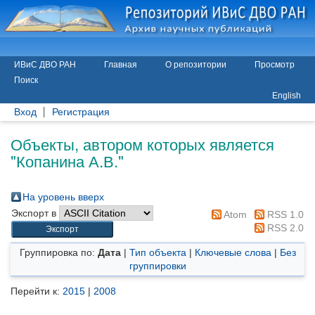
ИВиС ДВО РАН
Главная
О репозитории
Просмотр
Поиск
English
Вход
Регистрация
Объекты, автором которых является
"
Копанина А.В.
"
На уровень вверх
Экспорт в
Atom
RSS 1.0
RSS 2.0
Группировка по:
Дата
|
Тип объекта
|
Ключевые слова
|
Без
группировки
Перейти к:
2015
|
2008