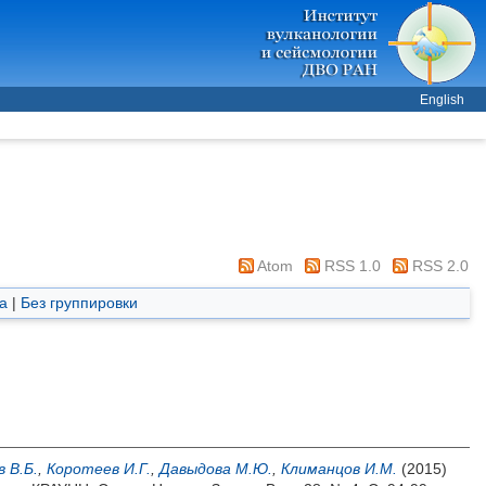
English
Atom
RSS 1.0
RSS 2.0
а
|
Без группировки
в В.Б.
,
Коротеев И.Г.
,
Давыдова М.Ю.
,
Климанцов И.М.
(2015)