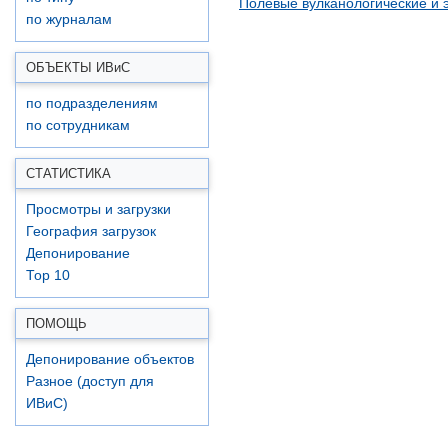
Полевые вулканологические и э
по журналам
ОБЪЕКТЫ ИВ
и
С
по подразделениям
по сотрудникам
СТАТИСТИКА
Просмотры и загрузки
География загрузок
Депонирование
Top 10
ПОМОЩЬ
Депонирование объектов
Разное (доступ для
ИВиС)