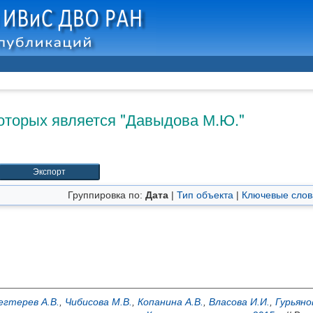
оторых является "
Давыдова М.Ю.
"
Группировка по:
Дата
|
Тип объекта
|
Ключевые слов
егтерев А.В.
,
Чибисова М.В.
,
Копанина А.В.
,
Власова И.И.
,
Гурьяно