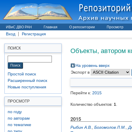
ИВиС ДВО РАН
Главная
О репозитории
Просмотр
Вход
Регистрация
Объекты, автором к
ПОИСК
На уровень вверх
Экспорт в
Простой поиск
Расширенный поиск
Новые поступления
Перейти к:
2015
ПРОСМОТР
Количество объектов:
1
.
по году
2015
по авторам
по тематике
Рыбин А.В.
,
Богомолов Л.М.
,
Д
по типу