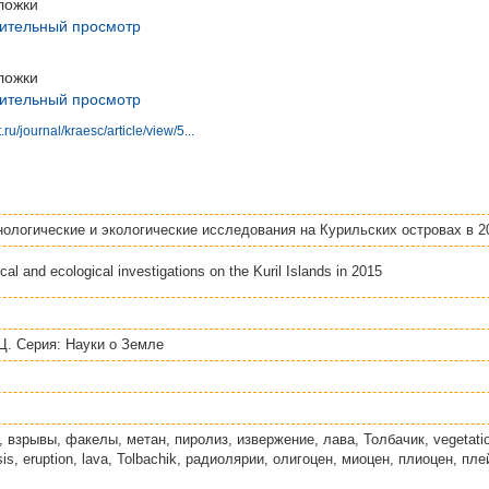
ложки
ительный просмотр
ложки
ительный просмотр
ru/journal/kraesc/article/view/5...
ологические и экологические исследования на Курильских островах в 20
cal and ecological investigations on the Kuril Islands in 2015
. Серия: Науки о Земле
 взрывы, факелы, метан, пиролиз, извержение, лава, Толбачик, vegetation,
sis, eruption, lava, Tolbachik, радиолярии, олигоцен, миоцен, плиоцен, пл