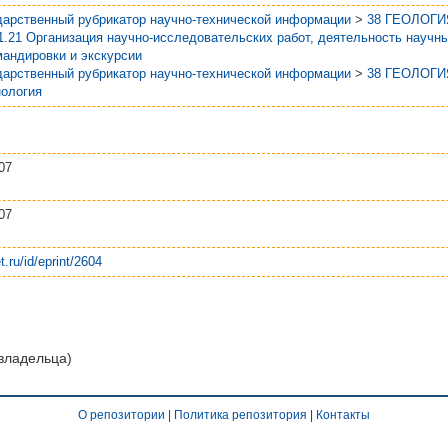
дарственный рубрикатор научно-технической информации
>
38 ГЕОЛОГИ
1.21 Организация научно-исследовательских работ, деятельность научн
мандировки и экскурсии
дарственный рубрикатор научно-технической информации
>
38 ГЕОЛОГИ
нология
07
07
t.ru/id/eprint/2604
 владельца)
О репозитории
|
Политика репозитория
|
Контакты