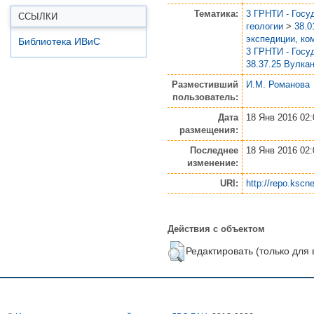
Тематика:
3 ГРНТИ - Госу
ССЫЛКИ
геологии
>
38.0
экспедиции, ко
Библиотека ИВиС
3 ГРНТИ - Госу
38.37.25 Вулка
Разместивший
И.М. Романова
пользователь:
Дата
18 Янв 2016 02:
размещения:
Последнее
18 Янв 2016 02:
изменение:
URI:
http://repo.kscne
Действия с объектом
Редактировать (только для