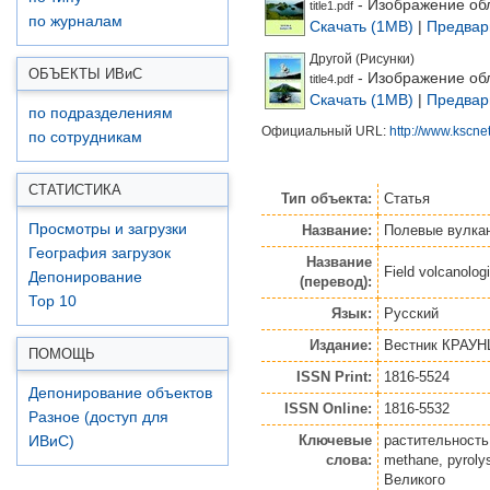
- Изображение об
title1.pdf
по журналам
Скачать (1MB)
|
Предвар
Другой (Рисунки)
ОБЪЕКТЫ ИВ
и
С
- Изображение об
title4.pdf
Скачать (1MB)
|
Предвар
по подразделениям
Официальный URL:
http://www.kscnet.
по сотрудникам
СТАТИСТИКА
Тип объекта:
Статья
Просмотры и загрузки
Название:
Полевые вулкан
География загрузок
Название
Field volcanologi
Депонирование
(перевод):
Top 10
Язык:
Русский
Издание:
Вестник КРАУНЦ
ПОМОЩЬ
ISSN Print:
1816-5524
Депонирование объектов
ISSN Online:
1816-5532
Разное (доступ для
Ключевые
растительность,
ИВиС)
слова:
methane, pyroly
Великого