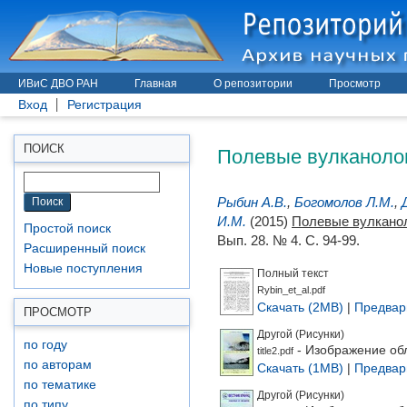
ИВиС ДВО РАН
Главная
О репозитории
Просмотр
Вход
Регистрация
Полевые вулканологи
ПОИСК
Рыбин А.В.
,
Богомолов Л.М.
,
И.М.
(2015)
Полевые вулканоло
Простой поиск
Вып. 28. № 4. С. 94-99.
Расширенный поиск
Новые поступления
Полный текст
Rybin_et_al.pdf
Скачать (2MB)
|
Предвар
ПРОСМОТР
Другой (Рисунки)
по году
- Изображение об
title2.pdf
по авторам
Скачать (1MB)
|
Предвар
по тематике
Другой (Рисунки)
по типу