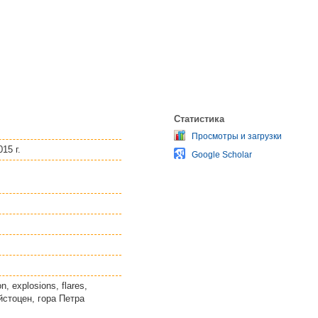
Статистика
Просмотры и загрузки
15 г.
Google Scholar
 explosions, flares,
ейстоцен, гора Петра