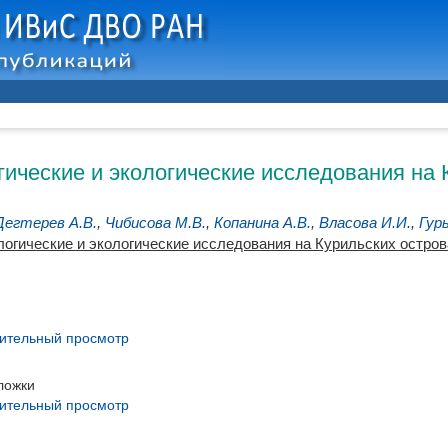
ческие и экологические исследования на К
Дегтерев А.В.
,
Чибисова М.В.
,
Копанина А.В.
,
Власова И.И.
,
Гур
гические и экологические исследования на Курильских островах
ительный просмотр
ложки
ительный просмотр