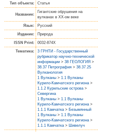
Тип объекта:
Статья
Гигантские обрушения на
Название:
вулканах в XX-ом веке
Язык:
Русский
Издание:
Природа
ISSN Print:
0032-874X
Тематика:
3 ГРНТИ - Государственный
рубрикатор научно-технической
информации
>
38 ГЕОЛОГИЯ
>
38.37 Петрография
>
38.37.25
Вулканология
1 Вулканы
>
1.1 Вулканы
Курило-Камчатского региона
>
1.1.2 Курильские острова
>
Севергина
1 Вулканы
>
1.1 Вулканы
Курило-Камчатского региона
>
1.1.1 Камчатка
>
Безымянный
1 Вулканы
>
1.1 Вулканы
Курило-Камчатского региона
>
1.1.1 Камчатка
>
Шивелуч