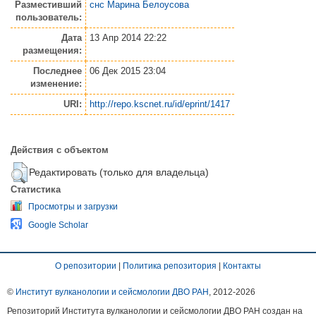
Разместивший
снс Марина Белоусова
пользователь:
Дата
13 Апр 2014 22:22
размещения:
Последнее
06 Дек 2015 23:04
изменение:
URI:
http://repo.kscnet.ru/id/eprint/1417
Действия с объектом
Редактировать (только для владельца)
Статистика
Просмотры и загрузки
Google Scholar
О репозитории
|
Политика репозитория
|
Контакты
©
Институт вулканологии и сейсмологии ДВО РАН
, 2012-
2026
Репозиторий Института вулканологии и сейсмологии ДВО РАН создан на