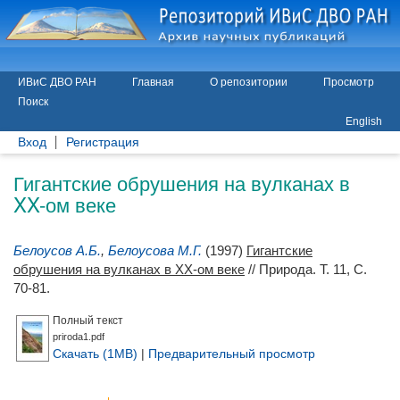
ИВиС ДВО РАН
Главная
О репозитории
Просмотр
Поиск
English
Вход
Регистрация
Гигантские обрушения на вулканах в
XX-ом веке
Белоусов А.Б.
,
Белоусова М.Г.
(1997)
Гигантские
обрушения на вулканах в XX-ом веке
// Природа. Т. 11, С.
70-81.
Полный текст
priroda1.pdf
Скачать (1MB)
|
Предварительный просмотр