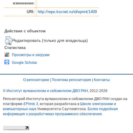
изменение:
URI:
http://repo.kscnet.ru/id/eprint/1409
Действия с объектом
Редактировать (только для владельца)
Статистика
Просмотры и загрузки
Google Scholar
О репозитории
|
Политика репозитория
|
Контакты
©
Институт вулканологии и сейсмологии ДВО РАН
, 2012-
2026
Репозиторий Института вулканологии и сейсмологии ДВО РАН создан на
платформе
EPrints 3
, которая разработана в
Школе электроники и
компьютерных наук
Университета Саутгемптона.
Более подробная
информация о разработчиках программного обеспечения
.