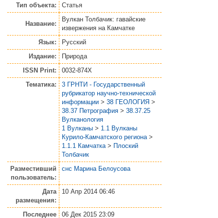
Тип объекта:
Статья
Вулкан Толбачик: гавайские
Название:
извержения на Камчатке
Язык:
Русский
Издание:
Природа
ISSN Print:
0032-874X
Тематика:
3 ГРНТИ - Государственный
рубрикатор научно-технической
информации
>
38 ГЕОЛОГИЯ
>
38.37 Петрография
>
38.37.25
Вулканология
1 Вулканы
>
1.1 Вулканы
Курило-Камчатского региона
>
1.1.1 Камчатка
>
Плоский
Толбачик
Разместивший
снс Марина Белоусова
пользователь:
Дата
10 Апр 2014 06:46
размещения:
Последнее
06 Дек 2015 23:09