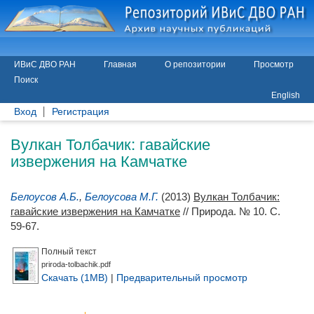
ИВиС ДВО РАН
Главная
О репозитории
Просмотр
Поиск
English
Вход
Регистрация
Вулкан Толбачик: гавайские
извержения на Камчатке
Белоусов А.Б.
,
Белоусова М.Г.
(2013)
Вулкан Толбачик:
гавайские извержения на Камчатке
// Природа. № 10. С.
59-67.
Полный текст
priroda-tolbachik.pdf
Скачать (1MB)
|
Предварительный просмотр