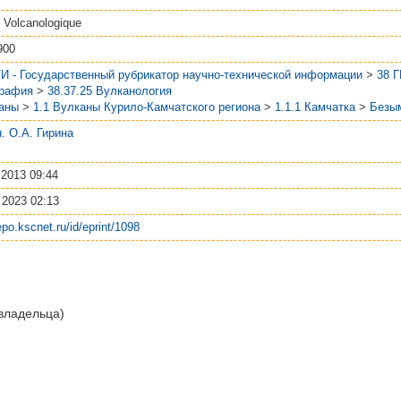
n Volcanologique
900
И - Государственный рубрикатор научно-технической информации
>
38 
графия
>
38.37.25 Вулканология
аны
>
1.1 Вулканы Курило-Камчатского региона
>
1.1.1 Камчатка
>
Безы
.н. О.А. Гирина
 2013 09:44
 2023 02:13
repo.kscnet.ru/id/eprint/1098
 владельца)