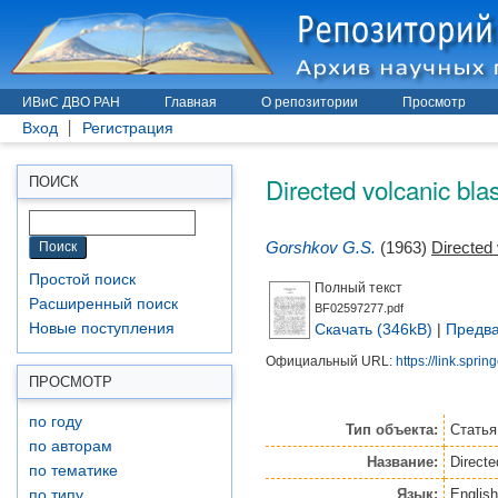
ИВиС ДВО РАН
Главная
О репозитории
Просмотр
Вход
Регистрация
Directed volcanic bla
ПОИСК
Gorshkov G.S.
(1963)
Directed 
Простой поиск
Полный текст
Расширенный поиск
BF02597277.pdf
Скачать (346kB)
|
Предва
Новые поступления
Официальный URL:
https://link.spri
ПРОСМОТР
по году
Тип объекта:
Статья
по авторам
Название:
Directe
по тематике
Язык:
English
по типу