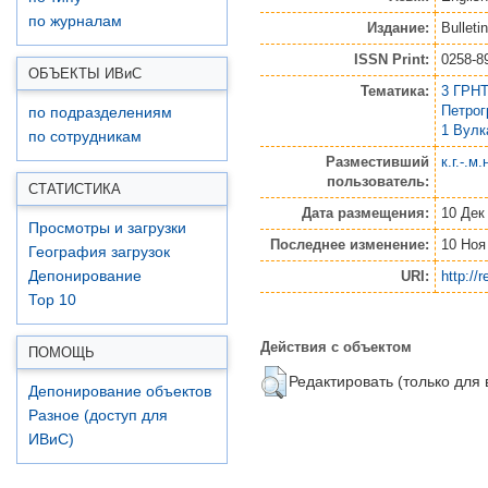
по журналам
Издание:
Bulleti
ISSN Print:
0258-8
ОБЪЕКТЫ ИВ
и
С
Тематика:
3 ГРНТ
Петро
по подразделениям
1 Вулк
по сотрудникам
Разместивший
к.г.-.м
пользователь:
СТАТИСТИКА
Дата размещения:
10 Дек
Просмотры и загрузки
Последнее изменение:
10 Ноя
География загрузок
URI:
http://
Депонирование
Top 10
Действия с объектом
ПОМОЩЬ
Редактировать (только для
Депонирование объектов
Разное (доступ для
ИВиС)