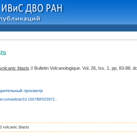
sts
volcanic blasts
// Bulletin Volcanologique. Vol. 26, Iss. 1. pp. 83-88.
do
рительный просмотр
nger.com/article/10.1007/BF025972...
d volcanic blasts