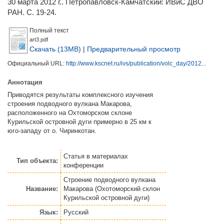
30 марта 2012 г.. Петропавловск-Камчатский: ИВиС ДВО
РАН. С. 19-24.
Полный текст
art3.pdf
Скачать (13MB)
|
Предварительный просмотр
Официальный URL:
http://www.kscnet.ru/ivs/publication/volc_day/2012...
Аннотация
Приводятся результаты комплексного изучения
строения подводного вулкана Макарова,
расположенного на Охтоморском склоне
Курильской островной дуги примерно в 25 км к
юго-западу от о. Чиринкотан.
Статья
в материалах
Тип объекта:
конференции
Строение подводного вулкана
Название:
Макарова (Охотоморский склон
Курильской островной дуги)
Язык:
Русский