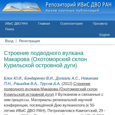
ИВиС ДВО РАН
Главная
О репозитории
Просмотр
Поиск
English
Вход
Регистрация
Строение подводного вулкана
Макарова (Охотоморский склон
Курильской островной дуги)
Блох Ю.И.
,
Бондаренко В.И.
,
Долгаль А.С.
,
Новикова
П.Н.
,
Рашидов В.А.
,
Трусов А.А.
(2012)
Строение
подводного вулкана Макарова (Охотоморский склон
Курильской островной дуги)
// Вулканизм и связанные с
ним процессы. Материалы региональной научной
конференции, посвящённой Дню вулканолога (к 50-
летию ИВиС ДВО РАН). Петропавловск-Камчатский, 29 -