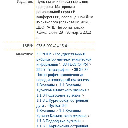
Издание:
Вулканизм и связанные с ним
процессы. Материалы
региональной научной
конференции, посвящённой Дню
вулканолога (к 50-летию ИВиС
ДВО РАН). Петропавловск-
Камчатский, 29 - 30 марта 2012
г.
ISBN:
978-5-902424-15-4
Тематика:
3 ГРНТИ - Государственный
рубрикатор научно-технической
информации
>
38 ГЕОЛОГИЯ
>
38.37 Петрография
>
38.37.27
Петрография океанических
пород и подводный вулканизм
1 Вулканы
>
1.1 Вулканы
Курило-Камчатского региона
>
1.1.3 Подводные вулканы
>
1.1.3.1 Курильская островная
дуга
>
Вулкан 3.8
1 Вулканы
>
1.1 Вулканы
Курило-Камчатского региона
>
1.1.3 Подводные вулканы
>
1.1.3.1 Курильская островная