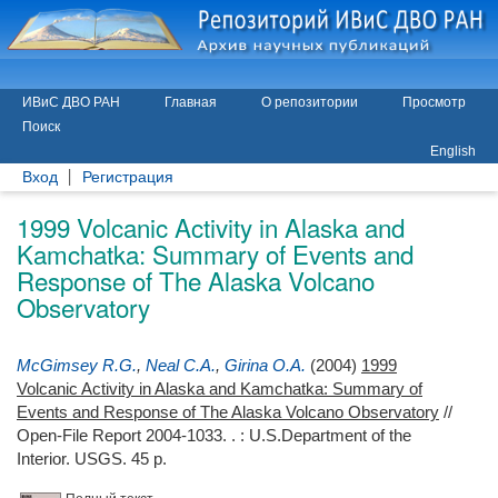
ИВиС ДВО РАН
Главная
О репозитории
Просмотр
Поиск
English
Вход
Регистрация
1999 Volcanic Activity in Alaska and
Kamchatka: Summary of Events and
Response of The Alaska Volcano
Observatory
McGimsey R.G.
,
Neal C.A.
,
Girina O.A.
(2004)
1999
Volcanic Activity in Alaska and Kamchatka: Summary of
Events and Response of The Alaska Volcano Observatory
//
Open-File Report 2004-1033. . : U.S.Department of the
Interior. USGS. 45 p.