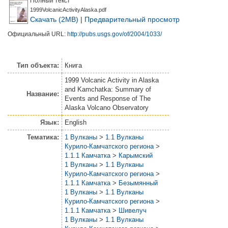
Полный текст
1999VolcanicActivityAlaska.pdf
Скачать (2MB)
|
Предварительный просмотр
Официальный URL:
http://pubs.usgs.gov/of/2004/1033/
Тип объекта:
Книга
1999 Volcanic Activity in Alaska
and Kamchatka: Summary of
Название:
Events and Response of The
Alaska Volcano Observatory
Язык:
English
Тематика:
1 Вулканы
>
1.1 Вулканы
Курило-Камчатского региона
>
1.1.1 Камчатка
>
Карымский
1 Вулканы
>
1.1 Вулканы
Курило-Камчатского региона
>
1.1.1 Камчатка
>
Безымянный
1 Вулканы
>
1.1 Вулканы
Курило-Камчатского региона
>
1.1.1 Камчатка
>
Шивелуч
1 Вулканы
>
1.1 Вулканы