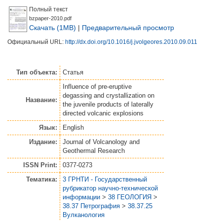
Полный текст
bzpaper-2010.pdf
Скачать (1MB)
|
Предварительный просмотр
Официальный URL:
http://dx.doi.org/10.1016/j.jvolgeores.2010.09.011
Тип объекта:
Статья
Influence of pre-eruptive
degassing and crystallization on
Название:
the juvenile products of laterally
directed volcanic explosions
Язык:
English
Издание:
Journal of Volcanology and
Geothermal Research
ISSN Print:
0377-0273
Тематика:
3 ГРНТИ - Государственный
рубрикатор научно-технической
информации
>
38 ГЕОЛОГИЯ
>
38.37 Петрография
>
38.37.25
Вулканология