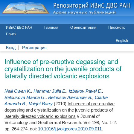
ИВиС ДВО РАН
Главная
О репозитории
Просмотр
Поиск
English
Вход
Регистрация
Influence of pre-eruptive degassing and
crystallization on the juvenile products of
laterally directed volcanic explosions
Neill Owen K.
,
Hammer Julia E.
,
Izbekov Pavel E.
,
Belousova Marina G.
,
Belousov Alexander B.
,
Clarke
Amanda B.
,
Voight Barry
(2010)
Influence of pre-eruptive
degassing and crystallization on the juvenile products of
laterally directed volcanic explosions
// Journal of
Volcanology and Geothermal Research. Vol. 198, No. 1-2.
pp. 264-274.
doi:
10.1016/j.jvolgeores.2010.09.011
.