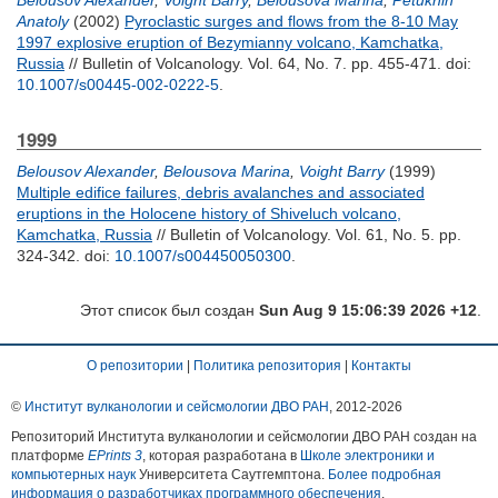
Belousov Alexander
,
Voight Barry
,
Belousova Marina
,
Petukhin
Anatoly
(2002)
Pyroclastic surges and flows from the 8-10 May
1997 explosive eruption of Bezymianny volcano, Kamchatka,
Russia
// Bulletin of Volcanology. Vol. 64, No. 7. pp. 455-471.
doi:
10.1007/s00445-002-0222-5
.
1999
Belousov Alexander
,
Belousova Marina
,
Voight Barry
(1999)
Multiple edifice failures, debris avalanches and associated
eruptions in the Holocene history of Shiveluch volcano,
Kamchatka, Russia
// Bulletin of Volcanology. Vol. 61, No. 5. pp.
324-342.
doi:
10.1007/s004450050300
.
Этот список был создан
Sun Aug 9 15:06:39 2026 +12
.
О репозитории
|
Политика репозитория
|
Контакты
©
Институт вулканологии и сейсмологии ДВО РАН
, 2012-
2026
Репозиторий Института вулканологии и сейсмологии ДВО РАН создан на
платформе
EPrints 3
, которая разработана в
Школе электроники и
компьютерных наук
Университета Саутгемптона.
Более подробная
информация о разработчиках программного обеспечения
.