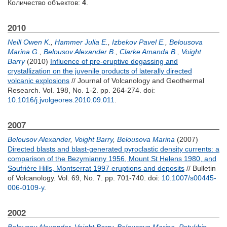
Количество объектов:
4
.
2010
Neill Owen K.
,
Hammer Julia E.
,
Izbekov Pavel E.
,
Belousova
Marina G.
,
Belousov Alexander B.
,
Clarke Amanda B.
,
Voight
Barry
(2010)
Influence of pre-eruptive degassing and
crystallization on the juvenile products of laterally directed
volcanic explosions
// Journal of Volcanology and Geothermal
Research. Vol. 198, No. 1-2. pp. 264-274.
doi:
10.1016/j.jvolgeores.2010.09.011
.
2007
Belousov Alexander
,
Voight Barry
,
Belousova Marina
(2007)
Directed blasts and blast-generated pyroclastic density currents: a
comparison of the Bezymianny 1956, Mount St Helens 1980, and
Soufrière Hills, Montserrat 1997 eruptions and deposits
// Bulletin
of Volcanology. Vol. 69, No. 7. pp. 701-740.
doi:
10.1007/s00445-
006-0109-y
.
2002