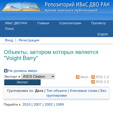
ИВиС ДВО РАН
Главная
О репозитории
Просмотр
Поиск
English
Вход
Регистрация
Объекты, автором которых является
"
Voight Barry
"
На уровень вверх
Экспорт в
Atom
RSS 1.0
RSS 2.0
Группировка по:
Дата
|
Тип объекта
|
Ключевые слова
|
Без
группировки
Перейти к:
2010
|
2007
|
2002
|
1999