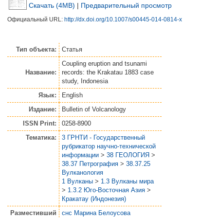
Скачать (4MB)
|
Предварительный просмотр
Официальный URL:
http://dx.doi.org/10.1007/s00445-014-0814-x
Тип объекта:
Статья
Coupling eruption and tsunami
Название:
records: the Krakatau 1883 case
study, Indonesia
Язык:
English
Издание:
Bulletin of Volcanology
ISSN Print:
0258-8900
Тематика:
3 ГРНТИ - Государственный
рубрикатор научно-технической
информации
>
38 ГЕОЛОГИЯ
>
38.37 Петрография
>
38.37.25
Вулканология
1 Вулканы
>
1.3 Вулканы мира
>
1.3.2 Юго-Восточная Азия
>
Кракатау (Индонезия)
Разместивший
снс Марина Белоусова