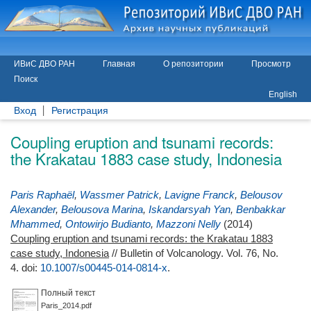
ИВиС ДВО РАН
Главная
О репозитории
Просмотр
Поиск
English
Вход
Регистрация
Coupling eruption and tsunami records:
the Krakatau 1883 case study, Indonesia
Paris Raphaël
,
Wassmer Patrick
,
Lavigne Franck
,
Belousov
Alexander
,
Belousova Marina
,
Iskandarsyah Yan
,
Benbakkar
Mhammed
,
Ontowirjo Budianto
,
Mazzoni Nelly
(2014)
Coupling eruption and tsunami records: the Krakatau 1883
case study, Indonesia
// Bulletin of Volcanology. Vol. 76, No.
4.
doi:
10.1007/s00445-014-0814-x
.
Полный текст
Paris_2014.pdf