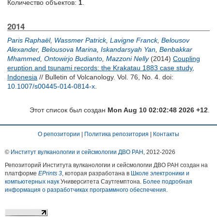
Количество объектов:
1
.
2014
Paris Raphaël
,
Wassmer Patrick
,
Lavigne Franck
,
Belousov
Alexander
,
Belousova Marina
,
Iskandarsyah Yan
,
Benbakkar
Mhammed
,
Ontowirjo Budianto
,
Mazzoni Nelly
(2014)
Coupling
eruption and tsunami records: the Krakatau 1883 case study,
Indonesia
// Bulletin of Volcanology. Vol. 76, No. 4.
doi:
10.1007/s00445-014-0814-x
.
Этот список был создан
Mon Aug 10 02:02:48 2026 +12
.
О репозитории
|
Политика репозитория
|
Контакты
©
Институт вулканологии и сейсмологии ДВО РАН
, 2012-
2026
Репозиторий Института вулканологии и сейсмологии ДВО РАН создан на
платформе
EPrints 3
, которая разработана в
Школе электроники и
компьютерных наук
Университета Саутгемптона.
Более подробная
информация о разработчиках программного обеспечения
.