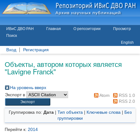
ИВиС ДВО РАН
Главная
О репозитории
Просмотр
Поиск
English
Вход
Регистрация
Объекты, автором которых является
"
Lavigne Franck
"
На уровень вверх
Экспорт в
Atom
RSS 1.0
RSS 2.0
Группировка по:
Дата
|
Тип объекта
|
Ключевые слова
|
Без
группировки
Перейти к:
2014