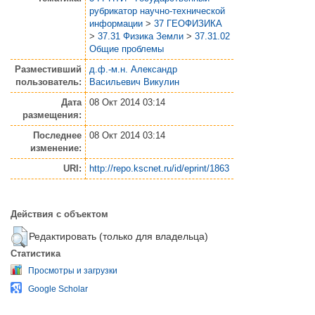
рубрикатор научно-технической
информации
>
37 ГЕОФИЗИКА
>
37.31 Физика Земли
>
37.31.02
Общие проблемы
Разместивший
д.ф.-м.н. Александр
пользователь:
Васильевич Викулин
Дата
08 Окт 2014 03:14
размещения:
Последнее
08 Окт 2014 03:14
изменение:
URI:
http://repo.kscnet.ru/id/eprint/1863
Действия с объектом
Редактировать (только для владельца)
Статистика
Просмотры и загрузки
Google Scholar