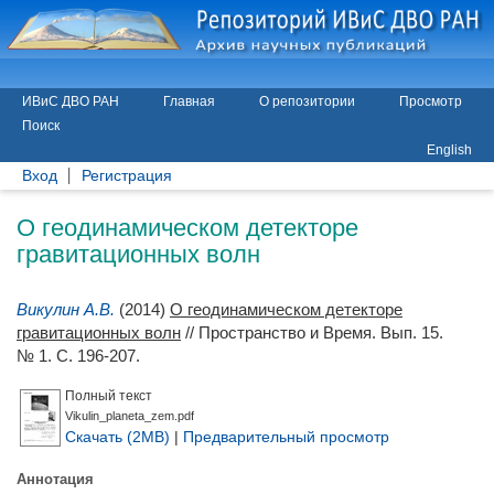
ИВиС ДВО РАН
Главная
О репозитории
Просмотр
Поиск
English
Вход
Регистрация
О геодинамическом детекторе
гравитационных волн
Викулин А.В.
(2014)
О геодинамическом детекторе
гравитационных волн
// Пространство и Время. Вып. 15.
№ 1. С. 196-207.
Полный текст
Vikulin_planeta_zem.pdf
Скачать (2MB)
|
Предварительный просмотр
Аннотация