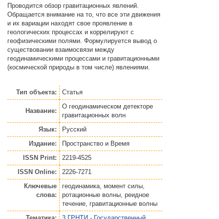
Проводится обзор гравитационных явлений.
Обращается внимание на то, что все эти движения
и их вариации находят свое проявление в
геологических процессах и коррелируют с
геофизическими полями. Формулируется вывод о
существовании взаимосвязи между
геодинамическими процессами и гравитационными
(космической природы в том числе) явлениями.
Тип объекта:
Статья
О геодинамическом детекторе
Название:
гравитационных волн
Язык:
Русский
Издание:
Пространство и Время
ISSN Print:
2219-4525
ISSN Online:
2226-7271
Ключевые
геодинамика, момент силы,
слова:
ротационные волны, реидное
течение, гравитационные волны
Тематика:
3 ГРНТИ - Государственный