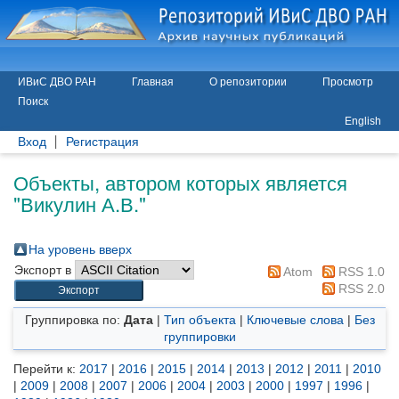
ИВиС ДВО РАН
Главная
О репозитории
Просмотр
Поиск
English
Вход
Регистрация
Объекты, автором которых является
"
Викулин А.В.
"
На уровень вверх
Экспорт в
Atom
RSS 1.0
RSS 2.0
Группировка по:
Дата
|
Тип объекта
|
Ключевые слова
|
Без
группировки
Перейти к:
2017
|
2016
|
2015
|
2014
|
2013
|
2012
|
2011
|
2010
|
2009
|
2008
|
2007
|
2006
|
2004
|
2003
|
2000
|
1997
|
1996
|