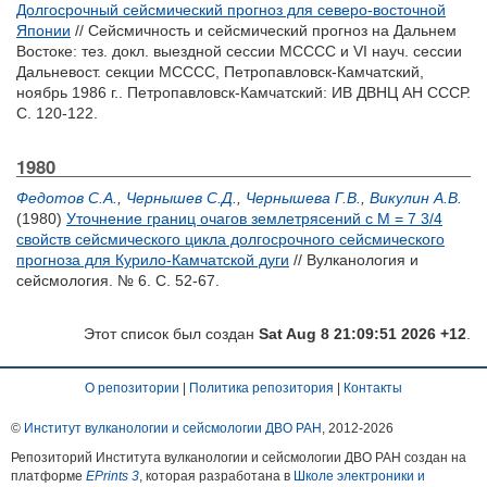
Долгосрочный сейсмический прогноз для северо-восточной
Японии
// Сейсмичность и сейсмический прогноз на Дальнем
Востоке: тез. докл. выездной сессии МСССС и VI науч. сессии
Дальневост. секции МСССС, Петропавловск-Камчатский,
ноябрь 1986 г.. Петропавловск-Камчатский: ИВ ДВНЦ АН СССР.
С. 120-122.
1980
Федотов С.А.
,
Чернышев С.Д.
,
Чернышева Г.В.
,
Викулин А.В.
(1980)
Уточнение границ очагов землетрясений с М = 7 3/4
свойств сейсмического цикла долгосрочного сейсмического
прогноза для Курило-Камчатской дуги
// Вулканология и
сейсмология. № 6. С. 52-67.
Этот список был создан
Sat Aug 8 21:09:51 2026 +12
.
О репозитории
|
Политика репозитория
|
Контакты
©
Институт вулканологии и сейсмологии ДВО РАН
, 2012-
2026
Репозиторий Института вулканологии и сейсмологии ДВО РАН создан на
платформе
EPrints 3
, которая разработана в
Школе электроники и