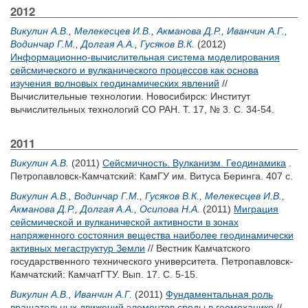
2012
Викулин А.В.
,
Мелекесцев И.В.
,
Акманова Д.Р.
,
Иванчин А.Г.
,
Водинчар Г.М.
,
Долгая А.А.
,
Гусяков В.К.
(2012)
Информационно-вычислительная система моделирования
сейсмического и вулканического процессов как основа
изучения волновых геодинамических явлений
//
Вычислительные технологии. Новосибирск: Институт
вычислительных технологий СО РАН. Т. 17, № 3. С. 34-54.
2011
Викулин А.В.
(2011)
Сейсмичность. Вулканизм. Геодинамика
.
Петропавловск-Камчатский: КамГУ им. Витуса Беринга. 407 с.
Викулин А.В.
,
Водинчар Г.М.
,
Гусяков В.К.
,
Мелекесцев И.В.
,
Акманова Д.Р.
,
Долгая А.А.
,
Осипова Н.А.
(2011)
Миграция
сейсмической и вулканической активности в зонах
напряженного состояния вещества наиболее геодинамически
активных мегаструктур Земли
// Вестник Камчатского
государственного технического университета. Петропавловск-
Камчатский: КамчатГТУ. Вып. 17. С. 5-15.
Викулин А.В.
,
Иванчин А.Г.
(2011)
Фундаментальная роль
вращательных движений элементов среды в геомеханике
//