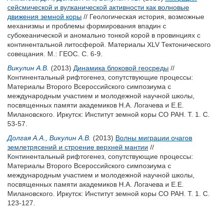
сейсмической и вулканической активности как волновые
движения земной коры
// Геологическая история, возможные
механизмы и проблемы формирования впадин с
субокеанической и аномально тонкой корой в провинциях с
континентальной литосферой. Материалы XLV Тектонического
совещания. М.: ГЕОС. С. 6-9.
Викулин А.В.
(2013)
Динамика блоковой геосреды
//
Континентальный рифтогенез, сопутствующие процессы:
Материалы Второго Всероссийского симпозиума с
международным участием и молодежной научной школы,
посвященных памяти академиков Н.А. Логачева и Е.Е.
Милановского. Иркутск: Институт земной коры СО РАН. Т. 1. С.
53-57.
Долгая А.А.
,
Викулин А.В.
(2013)
Волны миграции очагов
землетрясений и строение верхней мантии
//
Континентальный рифтогенез, сопутствующие процессы:
Материалы Второго Всероссийского симпозиума с
международным участием и молодежной научной школы,
посвященных памяти академиков Н.А. Логачева и Е.Е.
Милановского. Иркутск: Институт земной коры СО РАН. Т. 1. С.
123-127.