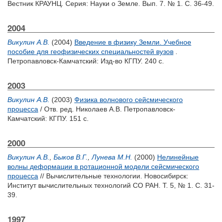
Вестник КРАУНЦ. Серия: Науки о Земле. Вып. 7. № 1. С. 36-49.
2004
Викулин А.В.
(2004)
Введение в физику Земли. Учебное
пособие для геофизических специальностей вузов
.
Петропавловск-Камчатский: Изд-во КГПУ. 240 с.
2003
Викулин А.В.
(2003)
Физика волнового сейсмического
процесса
/ Отв. ред.
Николаев А.В.
Петропавловск-
Камчатский: КГПУ. 151 с.
2000
Викулин А.В.
,
Быков В.Г.
,
Лунева М.Н.
(2000)
Нелинейные
волны деформации в ротационной модели сейсмического
процесса
// Вычислительные технологии. Новосибирск:
Институт вычислительных технологий СО РАН. Т. 5, № 1. С. 31-
39.
1997