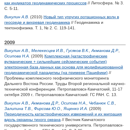
как индикатор геодинамических процессов
// Литосфера. № 3.
С. 5-11.
Викулин А.В.
(2010)
Новый тип упругих ротационных волн в
геосреде и вихревая геодинамика
// Геодинамика и
тектонофизика. Т. 1, № 2. С. 119-141.
2009
Викулин А.В.
,
Мелекесцев И.В.
,
Гусяков В.К.
,
Акманова Д.Р.
,
Осипова Н.А.
(2009)
Комплексная (катастрофические
вулканические + сильнейшие сейсмические события)
электронная база данных как основа для модифициро­ванной
геодинамической парадигмы (на примере Пацифики)
//
Проблемы комплексного геофизического мониторинга
Дальнего Востока России. Труды Второй региональной научно-
технической конференции. Петропавловск-Камчатский, 11-17
октября 2009 г.. Петропавловск-Камчатский: ГС РАН. С. 13.
Викулин А.В.
,
Акманова Д.Р.
,
Осипова Н.А.
,
Чебанюк С.В.
,
Залипина Т.В.
,
Фирсова Ю.О.
,
Ященко И.А.
(2009)
Периодичность катастрофических извержений и их миграция
вдоль окраины тихого океана
// Вестник Камчатского
государственного технического университета. Петропавловск-