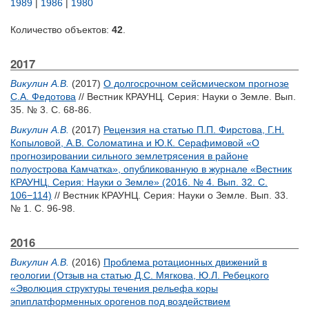
1989
|
1986
|
1980
Количество объектов:
42
.
2017
Викулин А.В.
(2017)
О долгосрочном сейсмическом прогнозе
С.А. Федотова
// Вестник КРАУНЦ. Серия: Науки о Земле. Вып.
35. № 3. С. 68-86.
Викулин А.В.
(2017)
Рецензия на статью П.П. Фирстова, Г.Н.
Копыловой, А.В. Соломатина и Ю.К. Серафимовой «О
прогнозировании сильного землетрясения в районе
полуострова Камчатка», опубликованную в журнале «Вестник
КРАУНЦ. Серия: Науки о Земле» (2016. № 4. Вып. 32. С.
106−114)
// Вестник КРАУНЦ. Серия: Науки о Земле. Вып. 33.
№ 1. С. 96-98.
2016
Викулин А.В.
(2016)
Проблема ротационных движений в
геологии (Отзыв на статью Д.С. Мягкова, Ю.Л. Ребецкого
«Эволюция структуры течения рельефа коры
эпиплатформенных орогенов под воздействием