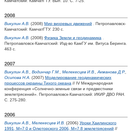
Камчатский: КамчатГТУ. Вып. 10. С. 7-25.
2008
Викулин А.В.
(2008)
Мир вихревых движений
. Петропавловск-
Камчатский: КамчатГТУ. 230 с.
Викулин А.В.
(2008)
Физика Земли и геодинамика
.
Петропавловск-Камчатский: Изд-во КамГУ им. Витуса Беринга.
463 с.
2007
Викулин А.В.
,
Водинчар Г.М.
,
Мелекесцев И.В.
,
Акманова Д.Р.
,
Осипова Н.А.
(2007)
Моделирование геодинамических
процессов окраины Тихого океана
// IV Международная
конференция «Солнечно-земные связи и предвестники
землетрясений». Петропавловск-Камчатский: ИКИР ДВО РАН.
С. 275-280.
2006
Викулин А.В.
,
Мелекесцев И.В.
(2006)
Уроки Хаилинского
1991, М=7.0 и Олюторского 2006, М=7.8 землетрясений
//