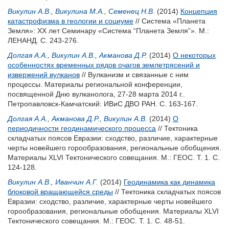
Викулин А.В.
,
Викулина М.А.
,
Семенец Н.В.
(2014)
Концепция
катастрофизма в геологии и социуме
// Система «Планета
Земля»: XX лет Семинару «Система “Планета Земля”». М.:
ЛЕНАНД. С. 243-276.
Долгая А.А.
,
Викулин А.В.
,
Акманова Д.Р.
(2014)
О некоторых
особенностях временных рядов очагов землетрясений и
извержений вулканов
// Вулканизм и связанные с ним
процессы. Материалы региональной конференции,
посвященной Дню вулканолога, 27-28 марта 2014 г..
Петропавловск-Камчатский: ИВиС ДВО РАН. С. 163-167.
Долгая А.А.
,
Акманова Д.Р.
,
Викулин А.В.
(2014)
О
периодичности геодинамического процесса
// Тектоника
складчатых поясов Евразии: сходство, различие, характерные
черты новейшего горообразования, региональные обобщения.
Материалы XLVI Тектонического совещания. М.: ГЕОС. Т. 1. С.
124-128.
Викулин А.В.
,
Иванчин А.Г.
(2014)
Геодинамика как динамика
блоковой вращающейся среды
// Тектоника складчатых поясов
Евразии: сходство, различие, характерные черты новейшего
горообразования, региональные обобщения. Материалы XLVI
Тектонического совещания. М.: ГЕОС. Т. 1. С. 48-51.