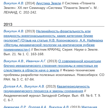
Викулин А.В.
(2014)
Акустика Земли
// Система «Планета
Земля»: XX лет Семинару «Система “Планета Земля”». М.:
ЛЕНАНД. С. 202-242.
2013
Викулин А.В.
(2013)
Нелинейность-фрактальность или
реидность-энергонасыщенность: какие категории ближе
геологии? (Отзыв на статью Н.В. Короновского, А.А. Наймарка
«Методы динамической геологии на критическом рубеже
применимости»)
// Вестник КРАУНЦ. Серия: Науки о Земле.
Вып. 21. № 1. С. 163-168.
Викулин А.В.
,
Иванчин А.Г.
(2013)
О современной концепции
блочно-иерархического строения геосреды и некоторых ее
следствиях в области наук о земле
// Физико-технические
проблемы разработки полезных ископаемых. Новосибирск: СО
РАН. № 3. С. 67-84.
Долгая А.А.
,
Викулин А.В.
(2013)
Квазипериодичность
геодинамического процесса и законы сохранения
//
Академический журнал Западной Сибири. Вып. 49. № 6. Т. 9.
С. 6-7.
Акманова Д.Р.
,
Долгая А.А.
,
Викулин А.В.
(2013)
Миграция