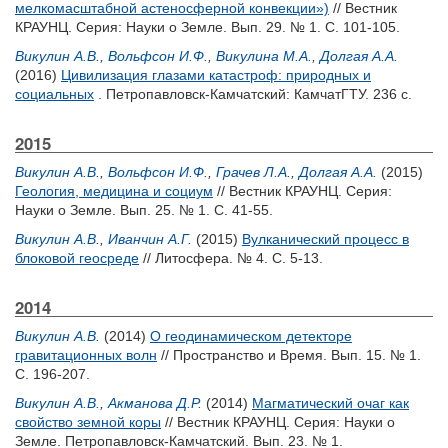
мелкомасштабной астеносферной конвекции»)
// Вестник
КРАУНЦ. Серия: Науки о Земле. Вып. 29. № 1. С. 101-105.
Викулин А.В.
,
Вольфсон И.Ф.
,
Викулина М.А.
,
Долгая А.А.
(2016)
Цивилизация глазами катастроф: природных и
социальных
. Петропавловск-Камчатский: КамчатГТУ. 236 с.
2015
Викулин А.В.
,
Вольфсон И.Ф.
,
Грачев Л.А.
,
Долгая А.А.
(2015)
Геология, медицина и социум
// Вестник КРАУНЦ. Серия:
Науки о Земле. Вып. 25. № 1. С. 41-55.
Викулин А.В.
,
Иванчин А.Г.
(2015)
Вулканический процесс в
блоковой геосреде
// Литосфера. № 4. С. 5-13.
2014
Викулин А.В.
(2014)
О геодинамическом детекторе
гравитационных волн
// Пространство и Время. Вып. 15. № 1.
С. 196-207.
Викулин А.В.
,
Акманова Д.Р.
(2014)
Магматический очаг как
свойство земной коры
// Вестник КРАУНЦ. Серия: Науки о
Земле. Петропавловск-Камчатский. Вып. 23. № 1.