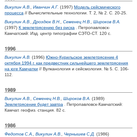
Викулин А.В.
,
Иванчин А.Г.
(1997)
Модель сейсмического
процесса
// Вычислительные технологии. Т. 2, № 2. С. 20-25.
Викулин А.В.
,
Дроздюк В.Н.
,
Семенец Н.В.
,
Широков В.А.
(1997)
К землетрясению без риска
. Петропавловск-
Камчатский: Изд. центр типографии СЭТО-СТ. 120 с.
1996
Викулин А.В.
(1996)
Южно-Курильское землетрясение 4
октября 1994 г. как предвестник сильнейшего землетрясения
на юге Камчатки
// Вулканология и сейсмология. № 5. С. 106-
112.
1989
Викулин А.В.
,
Семенец Н.В.
,
Широков В.А.
(1989)
Землетрясение будет завтра
. Петропавловск-Камчатский:
Камчат. геофиз. станция. 82 с.
1986
Федотов С.А.
,
Викулин А.В.
,
Чернышев С.Д.
(1986)