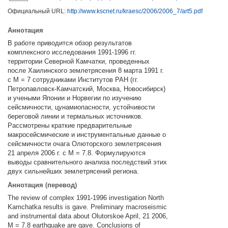
Официальный URL:
http://www.kscnet.ru/kraesc/2006/2006_7/art5.pdf
Аннотация
В работе приводится обзор результатов
комплексного исследования 1991-1996 гг.
территории Северной Камчатки, проведенных
после Хаилинского землетрясения 8 марта 1991 г.
с М = 7 сотрудниками Институтов РАН (гг.
Петропавловск-Камчатский, Москва, Новосибирск)
и учеными Японии и Норвегии по изучению
сейсмичности, цунамиопасности, устойчивости
береговой линии и термальных источников.
Рассмотрены краткие предварительные
макросейсмические и инструментальные данные о
сейсмичности очага Олюторского землетрясения
21 апреля 2006 г. с М = 7.8. Формулируются
выводы сравнительного анализа последствий этих
двух сильнейших землетрясений региона.
Аннотация (перевод)
The review of complex 1991-1996 investigation North
Kamchatka results is gave. Preliminary macroseismic
and instrumental data about Olutorskoe April, 21 2006,
M = 7.8 earthquake are gave. Conclusions of