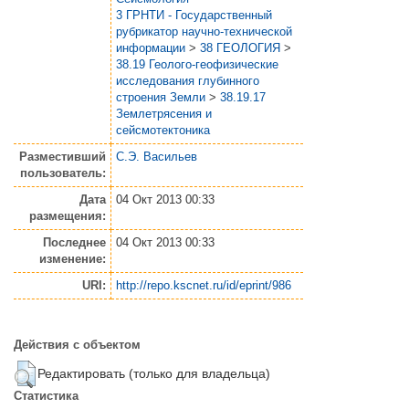
3 ГРНТИ - Государственный
рубрикатор научно-технической
информации
>
38 ГЕОЛОГИЯ
>
38.19 Геолого-геофизические
исследования глубинного
строения Земли
>
38.19.17
Землетрясения и
сейсмотектоника
Разместивший
С.Э. Васильев
пользователь:
Дата
04 Окт 2013 00:33
размещения:
Последнее
04 Окт 2013 00:33
изменение:
URI:
http://repo.kscnet.ru/id/eprint/986
Действия с объектом
Редактировать (только для владельца)
Статистика