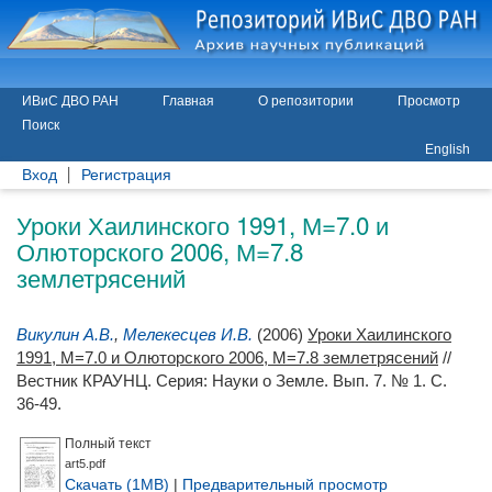
ИВиС ДВО РАН
Главная
О репозитории
Просмотр
Поиск
English
Вход
Регистрация
Уроки Хаилинского 1991, М=7.0 и
Олюторского 2006, М=7.8
землетрясений
Викулин А.В.
,
Мелекесцев И.В.
(2006)
Уроки Хаилинского
1991, М=7.0 и Олюторского 2006, М=7.8 землетрясений
//
Вестник КРАУНЦ. Серия: Науки о Земле. Вып. 7. № 1. С.
36-49.
Полный текст
art5.pdf
Скачать (1MB)
|
Предварительный просмотр