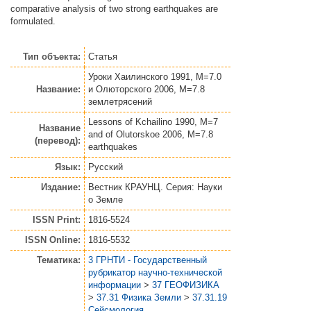
comparative analysis of two strong earthquakes are
formulated.
Тип объекта:
Статья
Уроки Хаилинского 1991, М=7.0
Название:
и Олюторского 2006, М=7.8
землетрясений
Lessons of Kchailino 1990, M=7
Название
and of Olutorskoe 2006, M=7.8
(перевод):
earthquakes
Язык:
Русский
Издание:
Вестник КРАУНЦ. Серия: Науки
о Земле
ISSN Print:
1816-5524
ISSN Online:
1816-5532
Тематика:
3 ГРНТИ - Государственный
рубрикатор научно-технической
информации
>
37 ГЕОФИЗИКА
>
37.31 Физика Земли
>
37.31.19
Сейсмология