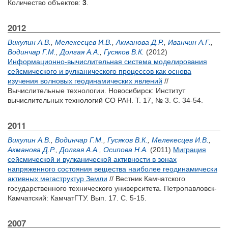
Количество объектов:
3
.
2012
Викулин А.В.
,
Мелекесцев И.В.
,
Акманова Д.Р.
,
Иванчин А.Г.
,
Водинчар Г.М.
,
Долгая А.А.
,
Гусяков В.К.
(2012)
Информационно-вычислительная система моделирования
сейсмического и вулканического процессов как основа
изучения волновых геодинамических явлений
//
Вычислительные технологии. Новосибирск: Институт
вычислительных технологий СО РАН. Т. 17, № 3. С. 34-54.
2011
Викулин А.В.
,
Водинчар Г.М.
,
Гусяков В.К.
,
Мелекесцев И.В.
,
Акманова Д.Р.
,
Долгая А.А.
,
Осипова Н.А.
(2011)
Миграция
сейсмической и вулканической активности в зонах
напряженного состояния вещества наиболее геодинамически
активных мегаструктур Земли
// Вестник Камчатского
государственного технического университета. Петропавловск-
Камчатский: КамчатГТУ. Вып. 17. С. 5-15.
2007