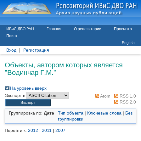
ИВиС ДВО РАН
Главная
О репозитории
Просмотр
Поиск
English
Вход
Регистрация
Объекты, автором которых является
"
Водинчар Г.М.
"
На уровень вверх
Экспорт в
Atom
RSS 1.0
RSS 2.0
Группировка по:
Дата
|
Тип объекта
|
Ключевые слова
|
Без
группировки
Перейти к:
2012
|
2011
|
2007