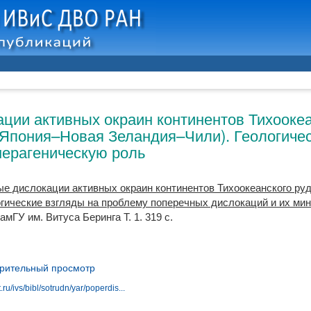
ции активных окраин континентов Тихоокеа
Япония–Новая Зеландия–Чили). Геологичес
нерагеническую роль
е дислокации активных окраин континентов Тихоокеанского ру
гические взгляды на проблему поперечных дислокаций и их ми
мГУ им. Витуса Беринга Т. 1. 319 с.
рительный просмотр
.ru/ivs/bibl/sotrudn/yar/poperdis...