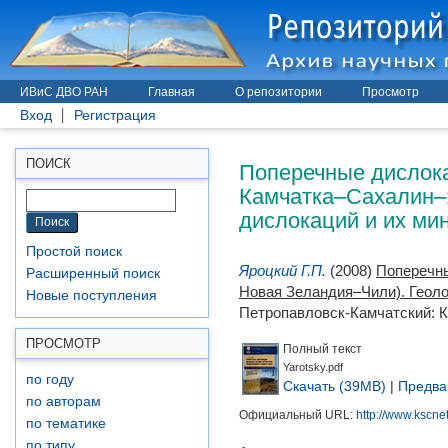
ИВиС ДВО РАН
Главная
О репозитории
Просмотр
Вход
Регистрация
Поперечные дислока
ПОИСК
Камчатка–Сахалин–
дислокаций и их ми
Простой поиск
Яроцкий Г.П.
(2008)
Поперечны
Расширенный поиск
Новая Зеландия–Чили). Геоло
Новые поступления
Петропавловск-Камчатский: Ка
ПРОСМОТР
Полный текст
Yarotsky.pdf
по году
Скачать (39MB)
|
Предва
по авторам
Официальный URL:
http://www.kscnet
по тематике
по типу