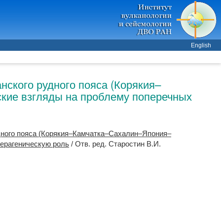
English
нского рудного пояса (Корякия–
кие взгляды на проблему поперечных
дного пояса (Корякия–Камчатка–Сахалин–Япония–
нерагеническую роль
/ Отв. ред.
Старостин В.И.