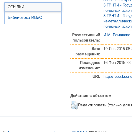
3 ГРНТИ - Госу
ССЫЛКИ
полезных иско
3 ГРНТИ - Госу
Библиотека ИВиС
неметаллическ
полезных иско
Разместивший
И.М. Романова
пользователь:
Дата
19 Янв 2015 05:
размещения:
Последнее
16 Фев 2015 23
изменение:
URI:
http://repo.kscne
Действия с объектом
Редактировать (только для