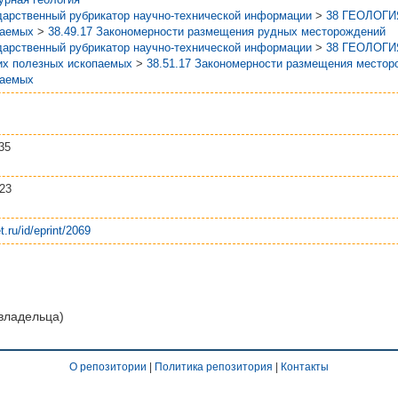
дарственный рубрикатор научно-технической информации
>
38 ГЕОЛОГИ
паемых
>
38.49.17 Закономерности размещения рудных месторождений
дарственный рубрикатор научно-технической информации
>
38 ГЕОЛОГИ
их полезных ископаемых
>
38.51.17 Закономерности размещения место
паемых
35
:23
t.ru/id/eprint/2069
 владельца)
О репозитории
|
Политика репозитория
|
Контакты