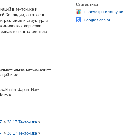
Статистика
каций в тектонике и
Просмотры и загрузки
ой Зеландии, а также в
 разломов и структур, и
Google Scholar
охимических барьеров,
триваются как следствие
Корякия–Камчатка–Сахалин–
аций и их
ka–Sakhalin–Japan–New
ic role
Я
>
38.17 Тектоника
>
Я
>
38.17 Тектоника
>