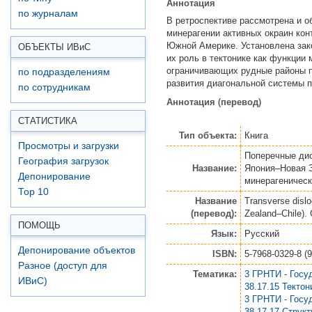
Аннотация
по журналам
В ретроспективе рассмотрена и о
минерагении активных окраин кон
Южной Америке. Установлена зак
ОБЪЕКТЫ ИВ
и
С
их роль в тектонике как функции
ограничивающих рудные районы п
по подразделениям
развития диагональной системы п
по сотрудникам
Аннотация (перевод)
СТАТИСТИКА
Тип объекта:
Книга
Просмотры и загрузки
Поперечные дис
География загрузок
Название:
Япония–Новая З
Депонирование
минерагеничес
Top 10
Название
Transverse disl
(перевод):
Zealand–Chile). 
ПОМОЩЬ
Язык:
Русский
Депонирование объектов
ISBN:
5-7968-0329-8 (
Разное (доступ для
Тематика:
3 ГРНТИ - Госу
ИВиС)
38.17.15 Тектон
3 ГРНТИ - Госу
38.17.17 Структ