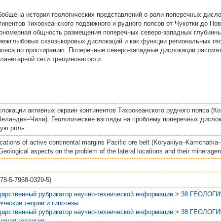
бобщена история геологических представлений о роли поперечных дисло
тинентов Тихоокеанского подвижного и рудного поясов от Чукотки до Нов
ономерная общность размещения поперечных северо-западных глубинных
 межглыбовых сквозькоровых дислокаций и как функции региональных ге
ояса по простиранию. Поперечные северо-западные дислокации рассма
ланетарной сети трещиноватости.
локации активных окраин континентов Тихоокеанского рудного пояса (
еландия–Чили). Геологические взгляды на проблему поперечных дислок
кую роль
ocations of active continental margins Pacific ore belt (Koryakiya–Kamchat
Geological aspects on the problem of the lateral locations and their mineragen
978-5-7968-0329-5)
дарственный рубрикатор научно-технической информации
>
38 ГЕОЛОГИ
ические теории и гипотезы
дарственный рубрикатор научно-технической информации
>
38 ГЕОЛОГИ
урная геология