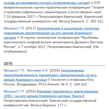
основа исследования геолого-геофизических систем)
// XVII
межрегиональная научно-практическая конференция "Теория
и практика современных гуманитарных и естественных наук",
7-10 февраля 2017 г, Петропавловск-Камчатский, Камчатский
государственный университет им. Витуса Беринга. С. 302-311.
Яроцкий Г.П.
(2017)
Тектонические и складчатые структуры
локализации землетрясений на юго-западе Корякского
нагорья
// VI научно-техническая конференция "Проблемы
комплексного геофизического мониторинга Дальнего Востока
России", 1-7 октября 2017, Петропавловск-Камчатский. (Не
опубликовано)
2016
Яроцкий Г.П.
,
Чотчаев Х.О.
(2016)
Тектоническая
предопределенность Хаилинского землетрясения на юго-
западе Корякского нагорья
// Геология и геофизика Юга
России. Владикавказ: РСО-Алания. № 4. С. 144-163.
Яроцкий Г.П.
(2016)
Феномен Хаилинского землетрясения
1991 г. на юго-западе Корякского нагорья. Книга 4
.
Петропавловск-Камчатский: Камчатский государственный
университет им. Витуса Беринга. 177 с.