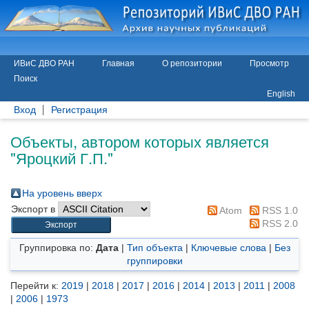
ИВиС ДВО РАН
Главная
О репозитории
Просмотр
Поиск
English
Вход
Регистрация
Объекты, автором которых является
"
Яроцкий Г.П.
"
На уровень вверх
Экспорт в
Atom
RSS 1.0
RSS 2.0
Группировка по:
Дата
|
Тип объекта
|
Ключевые слова
|
Без
группировки
Перейти к:
2019
|
2018
|
2017
|
2016
|
2014
|
2013
|
2011
|
2008
|
2006
|
1973