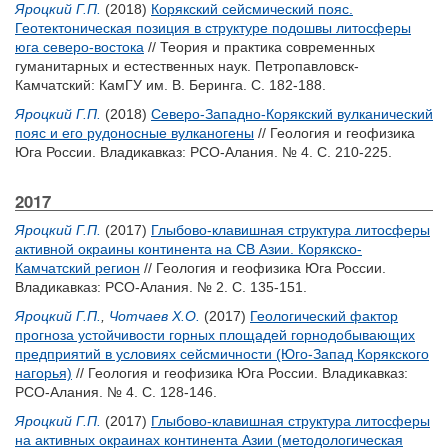
Яроцкий Г.П.
(2018)
Корякский сейсмический пояс.
Геотектоническая позиция в структуре подошвы литосферы
юга северо-востока
// Теория и практика современных
гуманитарных и естественных наук. Петропавловск-
Камчатский: КамГУ им. В. Беринга. С. 182-188.
Яроцкий Г.П.
(2018)
Северо-Западно-Корякский вулканический
пояс и его рудоносные вулканогены
// Геология и геофизика
Юга России. Владикавказ: РСО-Алания. № 4. С. 210-225.
2017
Яроцкий Г.П.
(2017)
Глыбово-клавишная структура литосферы
активной окраины континента на СВ Азии. Корякско-
Камчатский регион
// Геология и геофизика Юга России.
Владикавказ: РСО-Алания. № 2. С. 135-151.
Яроцкий Г.П.
,
Чотчаев Х.О.
(2017)
Геологический фактор
прогноза устойчивости горных площадей горнодобывающих
предприятий в условиях сейсмичности (Юго-Запад Корякского
нагорья)
// Геология и геофизика Юга России. Владикавказ:
РСО-Алания. № 4. С. 128-146.
Яроцкий Г.П.
(2017)
Глыбово-клавишная структура литосферы
на активных окраинах континента Азии (методологическая