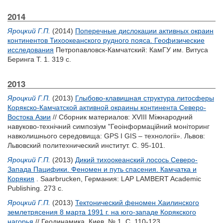
2014
Яроцкий Г.П.
(2014)
Поперечные дислокации активных окраин
континентов Тихоокеанского рудного пояса. Геофизические
исследования
Петропавловск-Камчатский: КамГУ им. Витуса
Беринга Т. 1. 319 с.
2013
Яроцкий Г.П.
(2013)
Глыбово-клавишная структура литосферы
Корякско-Камчатской активной окраины континента Северо-
Востока Азии
// Сборник материалов: XVIII Мiжнародний
навуково-технiчний симпозiум "Геоiнформацiйний монiторинг
навколишнього середовища: GPS I GIS – технологii». Львов:
Львовский политехнический институт. С. 95-101.
Яроцкий Г.П.
(2013)
Дикий тихоокеанский лосось Северо-
Запада Пацифики. Феномен и путь спасения. Камчатка и
Корякия
. Saarbrucken, Германия: LAP LAMBERT Academic
Publishing. 273 с.
Яроцкий Г.П.
(2013)
Тектонический феномен Хаилинского
землетрясения 8 марта 1991 г. на юго-западе Корякского
нагорья
// Геодинамика. Киев. № 1. С. 110-123.