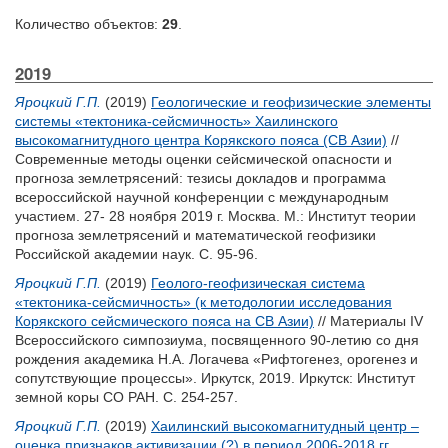
Количество объектов:
29
.
2019
Яроцкий Г.П.
(2019)
Геологические и геофизические элементы
системы «тектоника-сейсмичность» Хаилинского
высокомагнитудного центра Корякского пояса (СВ Азии)
//
Современные методы оценки сейсмической опасности и
прогноза землетрясений: тезисы докладов и программа
всероссийской научной конференции с международным
участием. 27- 28 ноября 2019 г. Москва. М.: Институт теории
прогноза землетрясений и математической геофизики
Российской академии наук. С. 95-96.
Яроцкий Г.П.
(2019)
Геолого-геофизическая система
«тектоника-сейсмичность» (к методологии исследования
Корякского сейсмического пояса на СВ Азии)
// Материалы IV
Всероссийского симпозиума, посвященного 90-летию со дня
рождения академика Н.А. Логачева «Рифтогенез, орогенез и
сопутствующие процессы». Иркутск, 2019. Иркутск: Институт
земной коры СО РАН. С. 254-257.
Яроцкий Г.П.
(2019)
Хаилинский высокомагнитудный центр –
оценка признаков активизации (?) в период 2006-2018 гг.