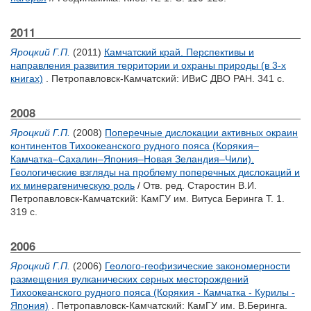
2011
Яроцкий Г.П.
(2011)
Камчатский край. Перспективы и
направления развития территории и охраны природы (в 3-х
книгах)
. Петропавловск-Камчатский: ИВиС ДВО РАН. 341 с.
2008
Яроцкий Г.П.
(2008)
Поперечные дислокации активных окраин
континентов Тихоокеанского рудного пояса (Корякия–
Камчатка–Сахалин–Япония–Новая Зеландия–Чили).
Геологические взгляды на проблему поперечных дислокаций и
их минерагеническую роль
/ Отв. ред.
Старостин В.И.
Петропавловск-Камчатский: КамГУ им. Витуса Беринга Т. 1.
319 с.
2006
Яроцкий Г.П.
(2006)
Геолого-геофизические закономерности
размещения вулканических серных месторождений
Тихоокеанского рудного пояса (Корякия - Камчатка - Курилы -
Япония)
. Петропавловск-Камчатский: КамГУ им. В.Беринга.