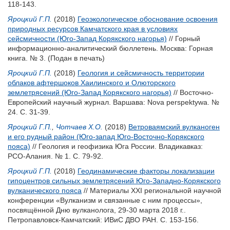
118-143.
Яроцкий Г.П.
(2018)
Геоэкологическое обоснование освоения
природных ресурсов Камчатского края в условиях
сейсмичности (Юго-Запад Корякского нагорья)
// Горный
информационно-аналитический бюллетень. Москва: Горная
книга. № 3.
(Подан в печать)
Яроцкий Г.П.
(2018)
Геология и сейсмичность территории
облаков афтершоков Хаилинского и Олюторского
землетрясений (Юго-Запад Корякского нагорья)
// Восточно-
Европейский научный журнал. Варшава: Nova perspektywa. №
24. С. 31-39.
Яроцкий Г.П.
,
Чотчаев Х.О.
(2018)
Ветроваямский вулканоген
и его рудный район (Юго-запад Юго-Восточно-Корякского
пояса)
// Геология и геофизика Юга России. Владикавказ:
РСО-Алания. № 1. С. 79-92.
Яроцкий Г.П.
(2018)
Геодинамические факторы локализации
гипоцентров сильных землетрясений Юго-Западно-Корякского
вулканического пояса
// Материалы XXI региональной научной
конференции «Вулканизм и связанные с ним процессы»,
посвящённой Дню вулканолога, 29-30 марта 2018 г..
Петропавловск-Камчатский: ИВиС ДВО РАН. С. 153-156.