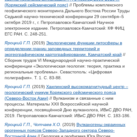
(Корякский сейсмический пояс)
// Проблемы комплексного
геофизического мониторинга Дальнего Востока России Труды
Седьмой научно-технической конференции 29 сентября–5
октября 2019 г., г. Петропавловск-Камчатский Научное
электронное издание. Петропавловск-Камчатский: КФ ФИЦ
ЕГС РАН. С. 248-251.
Яроцкий Г.П.
(2019)
Экологические функции литосферы в
определении границ заповедных территорий и
экогеографическом картографировании. Камчатский край
//
Сборник трудов VI Международной научно-практической
конференции «Экологическая геология: теория, практика и
региональные проблемы». Севастополь: «Цифровая
полиграфия». Т. 1. С. 83-88.
Яроцкий Г.П.
(2019)
Хаилинский высокомагнитудный центр –
геологический уникум Корякского сейсмического пояса
(Северо-Восток Азии)
// Вулканизм и связанные с ним
процессы. Материалы XXII Всероссийской научной
конференции, посвящённой Дню вулканолога, ИВиС ДВО РАН,
2019. Петропавловск-Камчатский: ИВиС ДВО РАН. С. 183-186.
Яроцкий Г.П.
,
Чотчаев Х.О.
(2019)
Вулканогены окраинных
орогенных поясов Северо-Западного сектора Северо-
Восточной Азии
// Геология и геофизика Юга России.