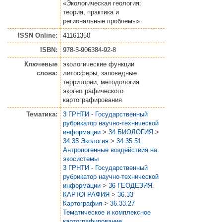
«Экологическая геология:
теория, практика и
региональные проблемы»
ISSN Online:
41161350
ISBN:
978-5-906384-92-8
Ключевые
экологические функции
слова:
литосферы, заповедные
территории, методология
экогеографического
картографирования
Тематика:
3 ГРНТИ - Государственный
рубрикатор научно-технической
информации
>
34 БИОЛОГИЯ
>
34.35 Экология
>
34.35.51
Антропогенные воздействия на
экосистемы
3 ГРНТИ - Государственный
рубрикатор научно-технической
информации
>
36 ГЕОДЕЗИЯ.
КАРТОГРАФИЯ
>
36.33
Картография
>
36.33.27
Тематическое и комплексное
картографирование