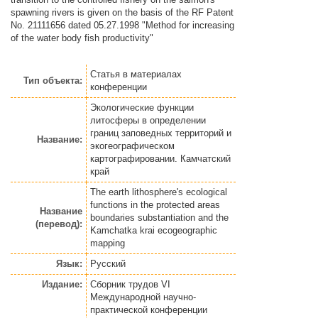
spawning rivers is given on the basis of the RF Patent
No. 21111656 dated 05.27.1998 "Method for increasing
of the water body fish productivity"
Статья
в материалах
Тип объекта:
конференции
Экологические функции
литосферы в определении
границ заповедных территорий и
Название:
экогеографическом
картографировании. Камчатский
край
The earth lithosphere's ecological
functions in the protected areas
Название
boundaries substantiation and the
(перевод):
Kamchatka krai ecogeographic
mapping
Язык:
Русский
Издание:
Сборник трудов VI
Международной научно-
практической конференции