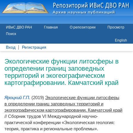
ИВиС ДВО РАН
Главная
О репозитории
Просмотр
Поиск
English
Вход
Регистрация
Экологические функции литосферы в
определении границ заповедных
территорий и экогеографическом
картографировании. Камчатский край
Яроцкий Г.П.
(2019)
Экологические функции литосферы
в определении границ заповедных территорий и
экогеографическом картографировании. Камчатский край
// Сборник трудов VI Международной научно-
практической конференции «Экологическая геология:
теория, практика и региональные проблемы».