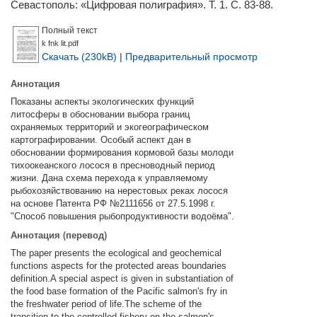
Севастополь: «Цифровая полиграфия». Т. 1. С. 83-88.
Полный текст
k fnk lit.pdf
Скачать (230kB)
|
Предварительный просмотр
Аннотация
Показаны аспекты экологических функций
литосферы в обосновании выбора границ
охраняемых территорий и экогеографическом
картографировании. Особый аспект дан в
обосновании формирования кормовой базы молоди
тихоокеанского лосося в пресноводный период
жизни. Дана схема перехода к управляемому
рыбохозяйствованию на нерестовых реках лосося
на основе Патента РФ №2111656 от 27.5.1998 г.
"Способ повышения рыбопродуктивности водоёма".
Аннотация (перевод)
The paper presents the ecological and geochemical
functions aspects for the protected areas boundaries
definition.A special aspect is given in substantiation of
the food base formation of the Pacific salmon's fry in
the freshwater period of life.The scheme of the
transition to the controlled fishery on the salmon's