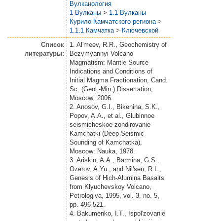
Вулканология
1 Вулканы
>
1.1 Вулканы
Курило-Камчатского региона
>
1.1.1 Камчатка
>
Ключевской
Список
1. Al'meev, R.R., Geochemistry of
литературы:
Bezymyannyi Volcano
Magmatism: Mantle Source
Indications and Conditions of
Initial Magma Fractionation, Cand.
Sc. (Geol.-Min.) Dissertation,
Moscow: 2006.
2. Anosov, G.I., Bikenina, S.K.,
Popov, A.A., et al., Glubinnoe
seismicheskoe zondirovanie
Kamchatki (Deep Seismic
Sounding of Kamchatka),
Moscow: Nauka, 1978.
3. Ariskin, A.A., Barmina, G.S.,
Ozerov, A.Yu., and Nil'sen, R.L.,
Genesis of Hich-Alumina Basalts
from Klyuchevskoy Volcano,
Petrologiya, 1995, vol. 3, no. 5,
pp. 496-521.
4. Bakumenko, I.T., Ispol'zovanie