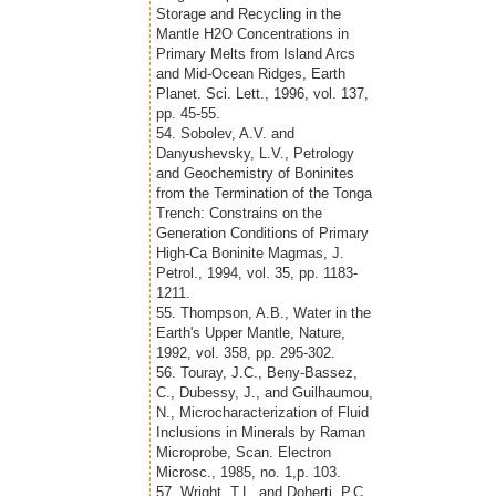
Storage and Recycling in the
Mantle H2O Concentrations in
Primary Melts from Island Arcs
and Mid-Ocean Ridges, Earth
Planet. Sci. Lett., 1996, vol. 137,
pp. 45-55.
54. Sobolev, A.V. and
Danyushevsky, L.V., Petrology
and Geochemistry of Boninites
from the Termination of the Tonga
Trench: Constrains on the
Generation Conditions of Primary
High-Ca Boninite Magmas, J.
Petrol., 1994, vol. 35, pp. 1183-
1211.
55. Thompson, A.B., Water in the
Earth's Upper Mantle, Nature,
1992, vol. 358, pp. 295-302.
56. Touray, J.C., Beny-Bassez,
C., Dubessy, J., and Guilhaumou,
N., Microcharacterization of Fluid
Inclusions in Minerals by Raman
Microprobe, Scan. Electron
Microsc., 1985, no. 1,p. 103.
57. Wright, T.L. and Doherti, P.C.,