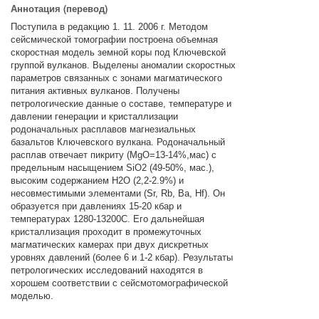
Аннотация (перевод)
Поступила в редакцию 1. 11. 2006 г. Методом
сейсмической томографии построена объемная
скоростная модель земной коры под Ключевской
группой вулканов. Выделены аномалии скоростных
параметров связанных с зонами магматического
питания активных вулканов. Получены
петрологические данные о составе, температуре и
давлении генерации и кристаллизации
родоначальных расплавов магнезиальных
базальтов Ключевского вулкана. Родоначальный
расплав отвечает пикриту (MgO=13-14%,мас) с
предельным насыщением SiO2 (49-50%, мас.),
высоким содержанием H2O (2,2-2.9%) и
несовместимыми элементами (Sr, Rb, Ba, Hf). Он
образуется при давлениях 15-20 кбар и
температурах 1280-13200С. Его дальнейшая
кристаллизация проходит в промежуточных
магматических камерах при двух дискретных
уровнях давлений (более 6 и 1-2 кбар). Результаты
петрологических исследований находятся в
хорошем соответствии с сейсмотомографической
моделью.