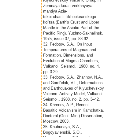
Klyuchevskoy Volcanic Group in
Zemnaya kora i verkhnyaya
mantiya Azia-
tskoi chasti Tikhookeanskogo
kol'tsa (Earth's Crust and Upper
Mantle in the Asiatic Part of the
Pacific Ring), Yuzhno-Sakhalinsk,
1975, issue 37, pp. 83-92.
32. Fedotov, S.A., On Input
Temperatures of Magmas and
Formation, Dimensions, and
Evolution of Magma Chambers,
Vulkanol. Seismol., 1980, no. 4,
pp. 3-29.
33. Fedotov, S.A., Zharinov, N.A.,
and Gorel'chik, V.I., Deformations
and Earthquakes of Klyuchevskoy
Volcano: Activity Model, Vulkanol.
Seismol., 1988, no. 2, pp. 3–42.
34. Khrenov, A.P., Recent
Basaltic Volcanism in Kamchatka,
Doctoral (Geol.-Min.) Dissertation,
Moscow, 2003.
35. Khubunaya, S.A.,
Bogoyavlenskii, S.O.,