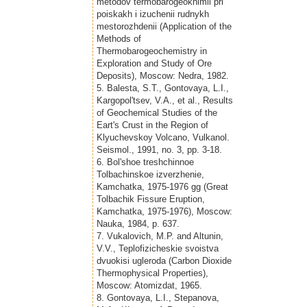
metodov termobarogeokhimii pri
poiskakh i izuchenii rudnykh
mestorozhdenii (Application of the
Methods of
Thermobarogeochemistry in
Exploration and Study of Ore
Deposits), Moscow: Nedra, 1982.
5. Balesta, S.T., Gontovaya, L.I.,
Kargopol'tsev, V.A., et al., Results
of Geochemical Studies of the
Eart's Crust in the Region of
Klyuchevskoy Volcano, Vulkanol.
Seismol., 1991, no. 3, pp. 3-18.
6. Bol'shoe treshchinnoe
Tolbachinskoe izverzhenie,
Kamchatka, 1975-1976 gg (Great
Tolbachik Fissure Eruption,
Kamchatka, 1975-1976), Moscow:
Nauka, 1984, p. 637.
7. Vukalovich, M.P. and Altunin,
V.V., Teplofizicheskie svoistva
dvuokisi ugleroda (Carbon Dioxide
Thermophysical Properties),
Moscow: Atomizdat, 1965.
8. Gontovaya, L.I., Stepanova,