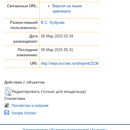
Связанные URL:
Версия на языке
оригинала
Разместивший
В.С. Хубуная
пользователь:
Дата
05 Мар 2015 02:34
размещения:
Последнее
05 Мар 2015 05:31
изменение:
URI:
http://repo.kscnet.ru/id/eprint/2136
Действия с объектом
Редактировать (только для владельца)
Статистика
Просмотры и загрузки
Google Scholar
О репозитории
|
Политика репозитория
|
Контакты