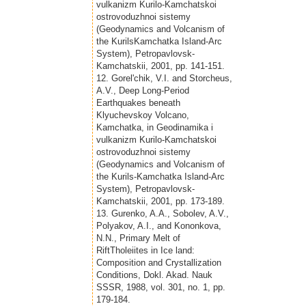
vulkanizm Kurilo-Kamchatskoi
ostrovoduzhnoi sistemy
(Geodynamics and Volcanism of
the KurilsKamchatka Island-Arc
System), Petropavlovsk-
Kamchatskii, 2001, pp. 141-151.
12. Gorel'chik, V.I. and Storcheus,
A.V., Deep Long-Period
Earthquakes beneath
Klyuchevskoy Volcano,
Kamchatka, in Geodinamika i
vulkanizm Kurilo-Kamchatskoi
ostrovoduzhnoi sistemy
(Geodynamics and Volcanism of
the Kurils-Kamchatka Island-Arc
System), Petropavlovsk-
Kamchatskii, 2001, pp. 173-189.
13. Gurenko, A.A., Sobolev, A.V.,
Polyakov, A.I., and Kononkova,
N.N., Primary Melt of
RiftTholeiites in Ice land:
Composition and Crystallization
Conditions, Dokl. Akad. Nauk
SSSR, 1988, vol. 301, no. 1, pp.
179-184.