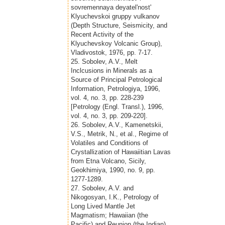
sovremennaya deyatel'nost'
Klyuchevskoi gruppy vulkanov
(Depth Structure, Seismicity, and
Recent Activity of the
Klyuchevskoy Volcanic Group),
Vladivostok, 1976, pp. 7-17.
25. Sobolev, A.V., Melt
Inclcusions in Minerals as a
Source of Principal Petrological
Information, Petrologiya, 1996,
vol. 4, no. 3, pp. 228-239
[Petrology (Engl. Transl.), 1996,
vol. 4, no. 3, pp. 209-220].
26. Sobolev, A.V., Kamenetskii,
V.S., Metrik, N., et al., Regime of
Volatiles and Conditions of
Crystallization of Hawaiitian Lavas
from Etna Volcano, Sicily,
Geokhimiya, 1990, no. 9, pp.
1277-1289.
27. Sobolev, A.V. and
Nikogosyan, I.K., Petrology of
Long Lived Mantle Jet
Magmatism; Hawaiian (the
Pacific) and Reunion (the Indian)