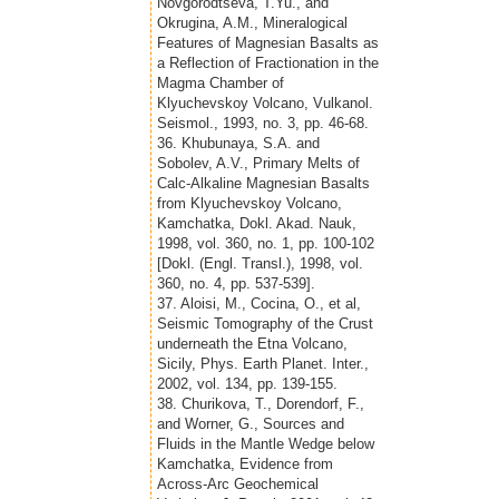
Novgorodtseva, T.Yu., and
Okrugina, A.M., Mineralogical
Features of Magnesian Basalts as
a Reflection of Fractionation in the
Magma Chamber of
Klyuchevskoy Volcano, Vulkanol.
Seismol., 1993, no. 3, pp. 46-68.
36. Khubunaya, S.A. and
Sobolev, A.V., Primary Melts of
Calc-Alkaline Magnesian Basalts
from Klyuchevskoy Volcano,
Kamchatka, Dokl. Akad. Nauk,
1998, vol. 360, no. 1, pp. 100-102
[Dokl. (Engl. Transl.), 1998, vol.
360, no. 4, pp. 537-539].
37. Aloisi, M., Cocina, O., et al,
Seismic Tomography of the Crust
underneath the Etna Volcano,
Sicily, Phys. Earth Planet. Inter.,
2002, vol. 134, pp. 139-155.
38. Churikova, T., Dorendorf, F.,
and Worner, G., Sources and
Fluids in the Mantle Wedge below
Kamchatka, Evidence from
Across-Arc Geochemical