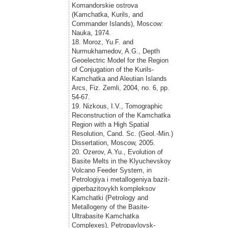
Komandorskie ostrova
(Kamchatka, Kurils, and
Commander Islands), Moscow:
Nauka, 1974.
18. Moroz, Yu.F. and
Nurmukhamedov, A.G., Depth
Geoelectric Model for the Region
of Conjugation of the Kurils-
Kamchatka and Aleutian Islands
Arcs, Fiz. Zemli, 2004, no. 6, pp.
54-67.
19. Nizkous, I.V., Tomographic
Reconstruction of the Kamchatka
Region with a High Spatial
Resolution, Cand. Sc. (Geol.-Min.)
Dissertation, Moscow, 2005.
20. Ozerov, A.Yu., Evolution of
Basite Melts in the Klyuchevskoy
Volcano Feeder System, in
Petrologiya i metallogeniya bazit-
giperbazitovykh kompleksov
Kamchatki (Petrology and
Metallogeny of the Basite-
Ultrabasite Kamchatka
Complexes), Petropavlovsk-