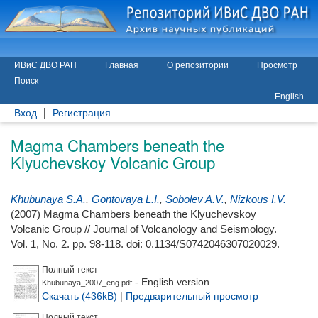
ИВиС ДВО РАН
Главная
О репозитории
Просмотр
Поиск
English
Вход
Регистрация
Magma Chambers beneath the
Klyuchevskoy Volcanic Group
Khubunaya S.A.
,
Gontovaya L.I.
,
Sobolev A.V.
,
Nizkous I.V.
(2007)
Magma Chambers beneath the Klyuchevskoy
Volcanic Group
// Journal of Volcanology and Seismology.
Vol. 1, No. 2. pp. 98-118.
doi: 0.1134/S0742046307020029.
Полный текст
- English version
Khubunaya_2007_eng.pdf
Скачать (436kB)
|
Предварительный просмотр
Полный текст