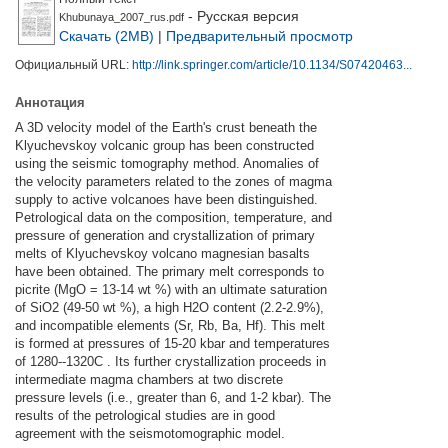
- Русская версия
Khubunaya_2007_rus.pdf
Скачать (2MB)
|
Предварительный просмотр
Официальный URL:
http://link.springer.com/article/10.1134/S07420463...
Аннотация
A 3D velocity model of the Earth's crust beneath the
Klyuchevskoy volcanic group has been constructed
using the seismic tomography method. Anomalies of
the velocity parameters related to the zones of magma
supply to active volcanoes have been distinguished.
Petrological data on the composition, temperature, and
pressure of generation and crystallization of primary
melts of Klyuchevskoy volcano magnesian basalts
have been obtained. The primary melt corresponds to
picrite (MgO = 13-14 wt %) with an ultimate saturation
of SiO2 (49-50 wt %), a high H2O content (2.2-2.9%),
and incompatible elements (Sr, Rb, Ba, Hf). This melt
is formed at pressures of 15-20 kbar and temperatures
of 1280--1320С . Its further crystallization proceeds in
intermediate magma chambers at two discrete
pressure levels (i.e., greater than 6, and 1-2 kbar). The
results of the petrological studies are in good
agreement with the seismotomographic model.