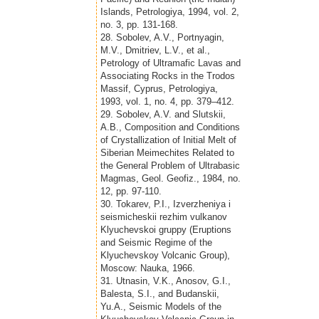
Islands, Petrologiya, 1994, vol. 2,
no. 3, pp. 131-168.
28. Sobolev, A.V., Portnyagin,
M.V., Dmitriev, L.V., et al.,
Petrology of Ultramafic Lavas and
Associating Rocks in the Trodos
Massif, Cyprus, Petrologiya,
1993, vol. 1, no. 4, pp. 379–412.
29. Sobolev, A.V. and Slutskii,
A.B., Composition and Conditions
of Crystallization of Initial Melt of
Siberian Meimechites Related to
the General Problem of Ultrabasic
Magmas, Geol. Geofiz., 1984, no.
12, pp. 97-110.
30. Tokarev, P.I., Izverzheniya i
seismicheskii rezhim vulkanov
Klyuchevskoi gruppy (Eruptions
and Seismic Regime of the
Klyuchevskoy Volcanic Group),
Moscow: Nauka, 1966.
31. Utnasin, V.K., Anosov, G.I.,
Balesta, S.I., and Budanskii,
Yu.A., Seismic Models of the