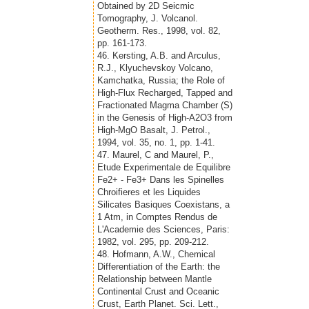
Obtained by 2D Seicmic
Tomography, J. Volcanol.
Geotherm. Res., 1998, vol. 82,
pp. 161-173.
46. Kersting, A.B. and Arculus,
R.J., Klyuchevskoy Volcano,
Kamchatka, Russia; the Role of
High-Flux Recharged, Tapped and
Fractionated Magma Chamber (S)
in the Genesis of High-A2O3 from
High-MgO Basalt, J. Petrol.,
1994, vol. 35, no. 1, pp. 1-41.
47. Maurel, С and Maurel, P.,
Etude Experimentale de Equilibre
Fe2+ - Fe3+ Dans les Spinelles
Chroifieres et les Liquides
Silicates Basiques Coexistans, a
1 Atm, in Comptes Rendus de
L'Academie des Sciences, Paris:
1982, vol. 295, pp. 209-212.
48. Hofmann, A.W., Chemical
Differentiation of the Earth: the
Relationship between Mantle
Continental Crust and Oceanic
Crust, Earth Planet. Sci. Lett.,