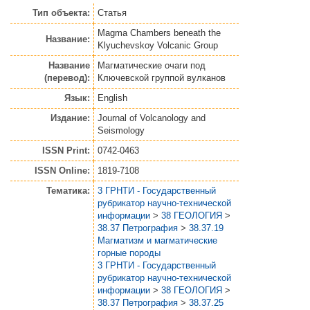
Тип объекта:
Статья
Magma Chambers beneath the
Название:
Klyuchevskoy Volcanic Group
Название
Магматические очаги под
(перевод):
Ключевской группой вулканов
Язык:
English
Издание:
Journal of Volcanology and
Seismology
ISSN Print:
0742-0463
ISSN Online:
1819-7108
Тематика:
3 ГРНТИ - Государственный
рубрикатор научно-технической
информации
>
38 ГЕОЛОГИЯ
>
38.37 Петрография
>
38.37.19
Магматизм и магматические
горные породы
3 ГРНТИ - Государственный
рубрикатор научно-технической
информации
>
38 ГЕОЛОГИЯ
>
38.37 Петрография
>
38.37.25