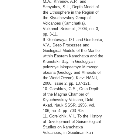
M.A., Khrenov, A.P., and
Senyukov, S.L., Depth Model of
the Lithosphere in the Region of
the Klyuchevskoy Group of
Volcanoes (Kamchatka),
Vulkanol. Seismol., 2004, no. 3,
pp. 3-11.
9. Gontovaya, D.I. and Gordienko,
V.V., Deep Processes and
Geological Models of the Mantle
within Eastern Kamchatka and the
Kronotskii Bay, in Geologiya i
poleznye iskopaemye Mirovogo
okeana (Geology and Minerals of
the World Ocean), Kiev: NANU,
2006, issue 2, pp. 107-121.
10. Gorshkov, G.S., On a Depth
of the Magma Chamber of
Klyuchevskoy Volcano, Dokl.
Akad. Nauk SSSR, 1956, vol.
106, no. 4, pp. 703-705.
11. Gorel'chik, V.I., To the History
of Development of Seismological
Studies on Kamchatka
Volcanoes, in Geodinamika i