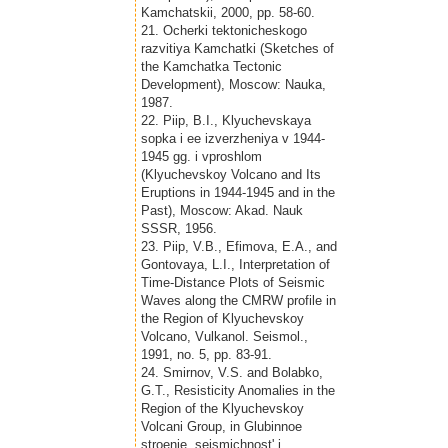
Kamchatskii, 2000, pp. 58-60.
21. Ocherki tektonicheskogo
razvitiya Kamchatki (Sketches of
the Kamchatka Tectonic
Development), Moscow: Nauka,
1987.
22. Piip, B.I., Klyuchevskaya
sopka i ee izverzheniya v 1944-
1945 gg. i vproshlom
(Klyuchevskoy Volcano and Its
Eruptions in 1944-1945 and in the
Past), Moscow: Akad. Nauk
SSSR, 1956.
23. Piip, V.B., Efimova, E.A., and
Gontovaya, L.I., Interpretation of
Time-Distance Plots of Seismic
Waves along the CMRW profile in
the Region of Klyuchevskoy
Volcano, Vulkanol. Seismol.,
1991, no. 5, pp. 83-91.
24. Smirnov, V.S. and Bolabko,
G.T., Resisticity Anomalies in the
Region of the Klyuchevskoy
Volcani Group, in Glubinnoe
stroenie, seismichnost' i