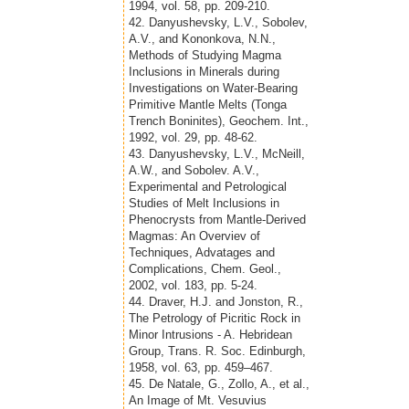
1994, vol. 58, pp. 209-210.
42. Danyushevsky, L.V., Sobolev,
A.V., and Kononkova, N.N.,
Methods of Studying Magma
Inclusions in Minerals during
Investigations on Water-Bearing
Primitive Mantle Melts (Tonga
Trench Boninites), Geochem. Int.,
1992, vol. 29, pp. 48-62.
43. Danyushevsky, L.V., McNeill,
A.W., and Sobolev. A.V.,
Experimental and Petrological
Studies of Melt Inclusions in
Phenocrysts from Mantle-Derived
Magmas: An Overviev of
Techniques, Advatages and
Complications, Chem. Geol.,
2002, vol. 183, pp. 5-24.
44. Draver, H.J. and Jonston, R.,
The Petrology of Picritic Rock in
Minor Intrusions - A. Hebridean
Group, Trans. R. Soc. Edinburgh,
1958, vol. 63, pp. 459–467.
45. De Natale, G., Zollo, A., et al.,
An Image of Mt. Vesuvius