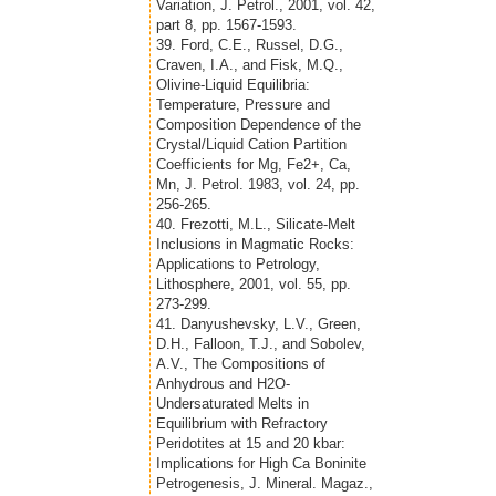
Variation, J. Petrol., 2001, vol. 42,
part 8, pp. 1567-1593.
39. Ford, C.E., Russel, D.G.,
Craven, I.A., and Fisk, M.Q.,
Olivine-Liquid Equilibria:
Temperature, Pressure and
Composition Dependence of the
Crystal/Liquid Cation Partition
Coefficients for Mg, Fe2+, Ca,
Mn, J. Petrol. 1983, vol. 24, pp.
256-265.
40. Frezotti, M.L., Silicate-Melt
Inclusions in Magmatic Rocks:
Applications to Petrology,
Lithosphere, 2001, vol. 55, pp.
273-299.
41. Danyushevsky, L.V., Green,
D.H., Falloon, T.J., and Sobolev,
A.V., The Compositions of
Anhydrous and H2O-
Undersaturated Melts in
Equilibrium with Refractory
Peridotites at 15 and 20 kbar:
Implications for High Ca Boninite
Petrogenesis, J. Mineral. Magaz.,