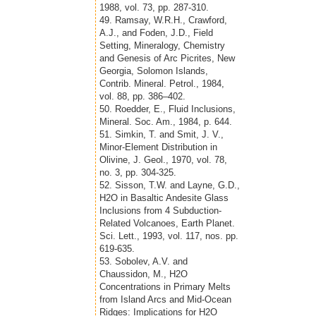
1988, vol. 73, pp. 287-310.
49. Ramsay, W.R.H., Crawford,
A.J., and Foden, J.D., Field
Setting, Mineralogy, Chemistry
and Genesis of Arc Picrites, New
Georgia, Solomon Islands,
Contrib. Mineral. Petrol., 1984,
vol. 88, pp. 386–402.
50. Roedder, E., Fluid Inclusions,
Mineral. Soc. Am., 1984, p. 644.
51. Simkin, T. and Smit, J. V.,
Minor-Element Distribution in
Olivine, J. Geol., 1970, vol. 78,
no. 3, pp. 304-325.
52. Sisson, T.W. and Layne, G.D.,
H2O in Basaltic Andesite Glass
Inclusions from 4 Subduction-
Related Volcanoes, Earth Planet.
Sci. Lett., 1993, vol. 117, nos. pp.
619-635.
53. Sobolev, A.V. and
Chaussidon, M., H2O
Concentrations in Primary Melts
from Island Arcs and Mid-Ocean
Ridges: Implications for H2O