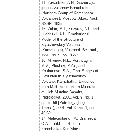
14. Zavaritskii, A.N., Severnaya
gruppa vulkanov Kamchatki
(Northern Group of Kamchatka
Volcanoes), Moscow: Akad. Nauk
SSSR, 1935.
15. Zubin, M.I., Kozyrev, A.I., and
Luchitskii, A.I., Gravitational
Model of the Structure of
Klyuchevskoy Volcano
(Kamchatka), Vulkanol. Seismol.,
1990, no. 5, pp. 76-93.
16. Mironov, N.L., Portnyagin,
M.V., Plechov, P.Yu., and
Khubunaya, S.A., Final Stages of
Evolution in Klyuchevskoy
Volcano, Kamchatka: Evidence
from Melt Inclusions in Minerals
of High-Alumina Basalts,
Petrologiya, 2001, vol. 9, no. 1,
pp. 51-69 [Petrology (Engl.
Transl.), 2001, vol. 9, no. 1, pp.
46-62].
17. Melekestsev, I.V., Braitseva,
O.A., Erlikh, E.N., et al.,
Kamchatka, Kuril'skie i