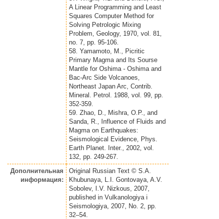
A Linear Programming and Least
Squares Computer Method for
Solving Petrologic Mixing
Problem, Geology, 1970, vol. 81,
no. 7, pp. 95-106.
58. Yamamoto, M., Picritic
Primary Magma and Its Sourse
Mantle for Oshima - Oshima and
Bac-Arc Side Volcanoes,
Northeast Japan Arc, Contrib.
Mineral. Petrol. 1988, vol. 99, pp.
352-359.
59. Zhao, D., Mishra, O.P., and
Sanda, R., Influence of Fluids and
Magma on Earthquakes:
Seismological Evidence, Phys.
Earth Planet. Inter., 2002, vol.
132, pp. 249-267.
Дополнительная
Original Russian Text © S.A.
информация:
Khubunaya, L.I. Gontovaya, A.V.
Sobolev, I.V. Nizkous, 2007,
published in Vulkanologiya i
Seismologiya, 2007, No. 2, pp.
32–54.