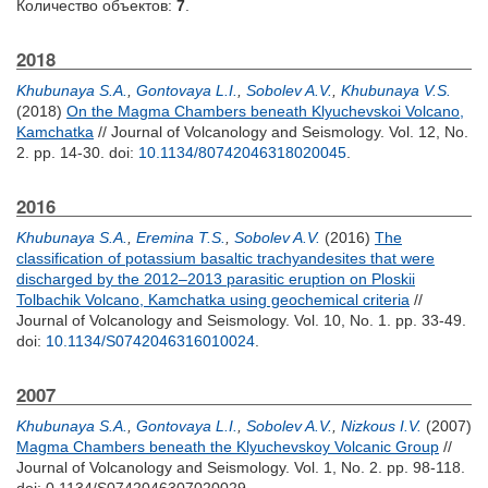
Количество объектов:
7
.
2018
Khubunaya S.A.
,
Gontovaya L.I.
,
Sobolev A.V.
,
Khubunaya V.S.
(2018)
On the Magma Chambers beneath Klyuchevskoi Volcano,
Kamchatka
// Journal of Volcanology and Seismology. Vol. 12, No.
2. pp. 14-30.
doi:
10.1134/80742046318020045
.
2016
Khubunaya S.A.
,
Eremina T.S.
,
Sobolev A.V.
(2016)
The
classification of potassium basaltic trachyandesites that were
discharged by the 2012–2013 parasitic eruption on Ploskii
Tolbachik Volcano, Kamchatka using geochemical criteria
//
Journal of Volcanology and Seismology. Vol. 10, No. 1. pp. 33-49.
doi:
10.1134/S0742046316010024
.
2007
Khubunaya S.A.
,
Gontovaya L.I.
,
Sobolev A.V.
,
Nizkous I.V.
(2007)
Magma Chambers beneath the Klyuchevskoy Volcanic Group
//
Journal of Volcanology and Seismology. Vol. 1, No. 2. pp. 98-118.