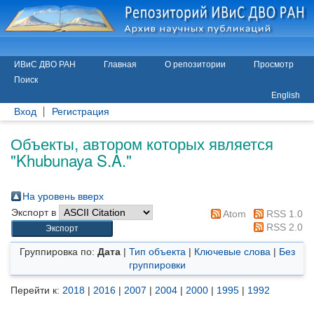
ИВиС ДВО РАН
Главная
О репозитории
Просмотр
Поиск
English
Вход
Регистрация
Объекты, автором которых является
"
Khubunaya S.A.
"
На уровень вверх
Экспорт в
Atom
RSS 1.0
RSS 2.0
Группировка по:
Дата
|
Тип объекта
|
Ключевые слова
|
Без
группировки
Перейти к:
2018
|
2016
|
2007
|
2004
|
2000
|
1995
|
1992