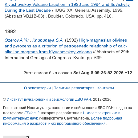
Klyuchevskoy Volcano Eruption in 1993 and 1994 and Its Activity
During the Last Decade
/ IUGG XXI General Assembly, 1995,
(Abstract VB11B-03) . Boulder, Colorado, USA. pp. 410.
1992
Ozerov A.Yu.
,
Khubunaya S.A.
(1992)
High-magnesian olivines
and pyroxens as a criterion of petrogenetic relationship of calc-
alkaline magmas from Klyuchevskoy volcano
// Abstracts of 29th
International Geological Congress. Kyoto. pp. 639.
Этот список был создан
Sat Aug 8 09:36:52 2026 +12
.
О репозитории
|
Политика репозитория
|
Контакты
©
Институт вулканологии и сейсмологии ДВО РАН
, 2012-
2026
Репозиторий Института вулканологии и сейсмологии ДВО РАН создан на
платформе
EPrints 3
, которая разработана в
Школе электроники и
компьютерных наук
Университета Саутгемптона.
Более подробная
информация о разработчиках программного обеспечения
.