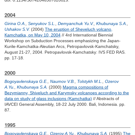
doi: 0.1134/S0742046307020029.
2004
Girina O.A.
,
Senyukov S.L.
,
Demyanchuk Yu.V.
,
Khubunaya S.A.
,
Ushakov S.V.
(2004)
The eruption of Sheveluch volcano,
Kamchatka, on May 10, 2004
// 4rd International Biennial
Workshop on Subduction Processes emphasizing the Japan-
Kurile-Kamchatka-Aleutian Arcs, Petropavlovsk-Kamchatsky,
August 21-27, 2004. Petropavlovsk-Kamchatsky: IVS FED RAS.
pp. 17-18.
2000
Bogoyavlenskaya G.E.
,
Naumov V.B.
,
Tolstykh M.L.
,
Ozerov
A.Yu.
,
Khubunaya S.A.
(2000)
Magma compositions of
Bezymianny, Shiveluch and Karymsky volcanoes according to the
data on study of glass inclusions (Kamchatka)
// Abstracts of
IAVCEI General Assembly, 18-22 July 2000. Bali, Indonesia. pp.
87.
1995
Bogoyavlenskaya G.E.
,
Ozerov A.Yu.
,
Khubunaya S.A.
(1995)
The