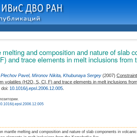
 melting and composition and nature of slab c
, F) and trace elements in melt inclusions fro
,
Plechov Pavel
,
Mironov Nikita
,
Khubunaya Sergey
(2007)
Constraint
m volatiles (H2O, S, Cl, F) and trace elements in melt inclusions fr
.
doi:
10.1016/j.epsl.2006.12.005
.
позитории.
/10.1016/j.epsl.2006.12.005
on mantle melting and composition and nature of slab components in volcanic 