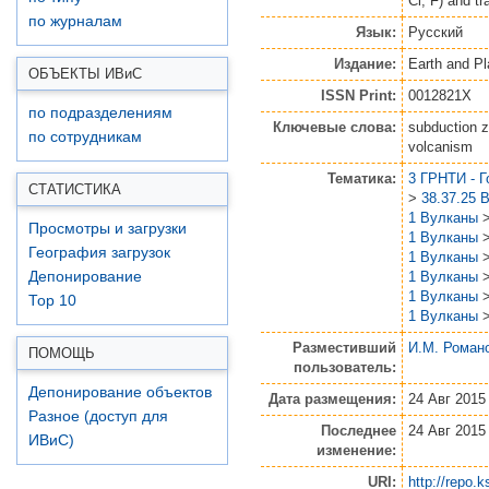
Cl, F) and t
по журналам
Язык:
Русский
Издание:
Earth and Pl
ОБЪЕКТЫ ИВ
и
С
ISSN Print:
0012821X
по подразделениям
Ключевые слова:
subduction z
по сотрудникам
volcanism
Тематика:
3 ГРНТИ - 
СТАТИСТИКА
>
38.37.25 
1 Вулканы
Просмотры и загрузки
1 Вулканы
География загрузок
1 Вулканы
1 Вулканы
Депонирование
1 Вулканы
Top 10
1 Вулканы
Разместивший
И.М. Роман
ПОМОЩЬ
пользователь:
Депонирование объектов
Дата размещения:
24 Авг 2015
Разное (доступ для
Последнее
24 Авг 2015
ИВиС)
изменение:
URI:
http://repo.k