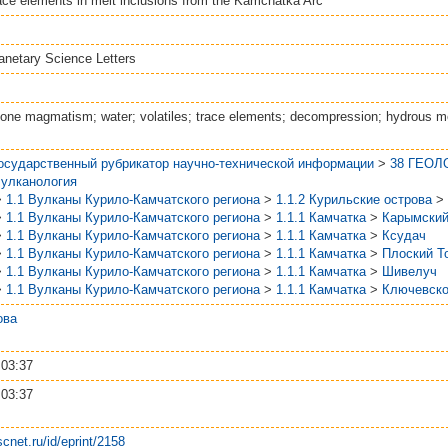
race elements in melt inclusions from the Kamchatka Arc
anetary Science Letters
one magmatism; water; volatiles; trace elements; decompression; hydrous m
Государственный рубрикатор научно-технической информации
>
38 ГЕОЛ
Вулканология
>
1.1 Вулканы Курило-Камчатского региона
>
1.1.2 Курильские острова
>
>
1.1 Вулканы Курило-Камчатского региона
>
1.1.1 Камчатка
>
Карымски
>
1.1 Вулканы Курило-Камчатского региона
>
1.1.1 Камчатка
>
Ксудач
>
1.1 Вулканы Курило-Камчатского региона
>
1.1.1 Камчатка
>
Плоский Т
>
1.1 Вулканы Курило-Камчатского региона
>
1.1.1 Камчатка
>
Шивелуч
>
1.1 Вулканы Курило-Камчатского региона
>
1.1.1 Камчатка
>
Ключевск
ова
 03:37
 03:37
scnet.ru/id/eprint/2158