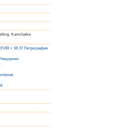
elting; Kamchatka
ОГИЯ
>
38.37 Петрография
Чикурачки
й
олбачик
ой