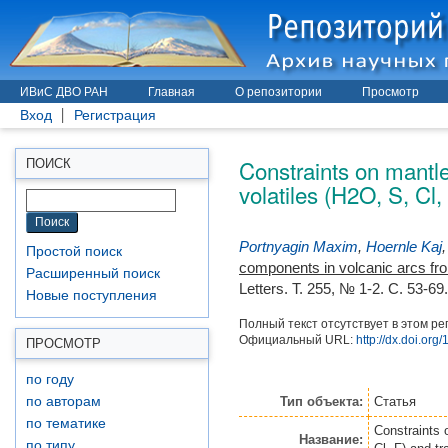
ИВиС ДВО РАН
Главная
О репозитории
Просмотр
Вход
Регистрация
Constraints on mantle
ПОИСК
volatiles (H2O, S, Cl
Portnyagin Maxim
,
Hoernle Kaj
Простой поиск
components in volcanic arcs fro
Расширенный поиск
Letters. Т. 255, № 1-2. С. 53-69
Новые поступления
Полный текст отсутствует в этом ре
Официальный URL:
http://dx.doi.org
ПРОСМОТР
по году
Тип объекта:
Статья
по авторам
по тематике
Constraints 
Название:
по типу