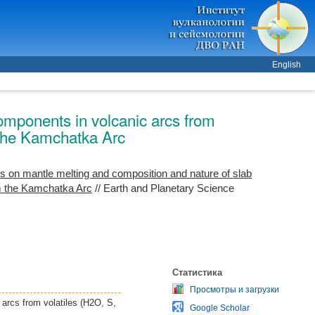
English
omponents in volcanic arcs from
m the Kamchatka Arc
s on mantle melting and composition and nature of slab
om the Kamchatka Arc
// Earth and Planetary Science
Статистика
Просмотры и загрузки
arcs from volatiles (H2O, S,
Google Scholar