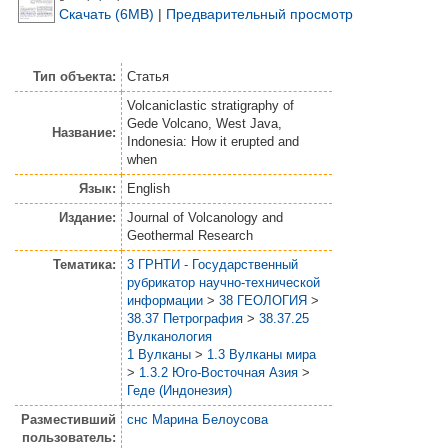
Скачать (6MB)
|
Предварительный просмотр
Тип объекта:
Статья
Volcaniclastic stratigraphy of
Gede Volcano, West Java,
Название:
Indonesia: How it erupted and
when
Язык:
English
Издание:
Journal of Volcanology and
Geothermal Research
Тематика:
3 ГРНТИ - Государственный
рубрикатор научно-технической
информации
>
38 ГЕОЛОГИЯ
>
38.37 Петрография
>
38.37.25
Вулканология
1 Вулканы
>
1.3 Вулканы мира
>
1.3.2 Юго-Восточная Азия
>
Геде (Индонезия)
Разместивший
снс Марина Белоусова
пользователь: