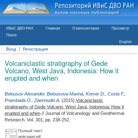
ИВиС ДВО РАН
Главная
О репозитории
Просмотр
Поиск
English
Вход
Регистрация
Volcaniclastic stratigraphy of Gede
Volcano, West Java, Indonesia: How it
erupted and when
Belousov Alexander
,
Belousova Marina
,
Krimer D.
,
Costa F.
,
Prambada O.
,
Zaennudin A.
(2015)
Volcaniclastic
stratigraphy of Gede Volcano, West Java, Indonesia: How it
erupted and when
// Journal of Volcanology and Geothermal
Research. Vol. 301, pp. 238-252.
Полный текст
gede-paper.pdf