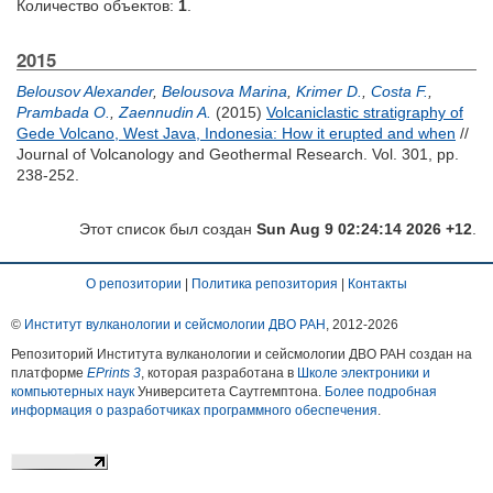
Количество объектов:
1
.
2015
Belousov Alexander
,
Belousova Marina
,
Krimer D.
,
Costa F.
,
Prambada O.
,
Zaennudin A.
(2015)
Volcaniclastic stratigraphy of
Gede Volcano, West Java, Indonesia: How it erupted and when
//
Journal of Volcanology and Geothermal Research. Vol. 301, pp.
238-252.
Этот список был создан
Sun Aug 9 02:24:14 2026 +12
.
О репозитории
|
Политика репозитория
|
Контакты
©
Институт вулканологии и сейсмологии ДВО РАН
, 2012-
2026
Репозиторий Института вулканологии и сейсмологии ДВО РАН создан на
платформе
EPrints 3
, которая разработана в
Школе электроники и
компьютерных наук
Университета Саутгемптона.
Более подробная
информация о разработчиках программного обеспечения
.