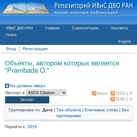
ИВиС ДВО РАН
Главная
О репозитории
Просмотр
Поиск
English
Вход
Регистрация
Объекты, автором которых является
"
Prambada O.
"
На уровень вверх
Экспорт в
Atom
RSS 1.0
RSS 2.0
Группировка по:
Дата
|
Тип объекта
|
Ключевые слова
|
Без
группировки
Перейти к:
2015