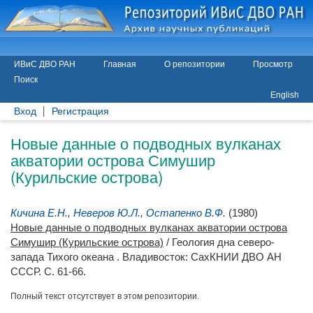
ИВиС ДВО РАН
Главная
О репозитории
Просмотр
Поиск
English
Вход
Регистрация
Новые данные о подводных вулканах
акватории острова Симушир
(Курильские острова)
Кичина Е.Н.
,
Неверов Ю.Л.
,
Остапенко В.Ф.
(1980)
Новые данные о подводных вулканах акватории острова
Симушир (Курильские острова)
/ Геология дна северо-
запада Тихого океана . Владивосток: СахКНИИ ДВО АН
СССР. С. 61-66.
Полный текст отсутствует в этом репозитории.