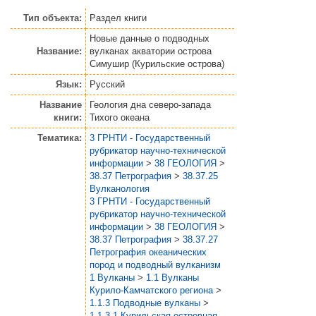
Тип объекта:
Раздел книги
Новые данные о подводных
Название:
вулканах акватории острова
Симушир (Курильские острова)
Язык:
Русский
Название
Геология дна северо-запада
книги:
Тихого океана
Тематика:
3 ГРНТИ - Государственный
рубрикатор научно-технической
информации
>
38 ГЕОЛОГИЯ
>
38.37 Петрография
>
38.37.25
Вулканология
3 ГРНТИ - Государственный
рубрикатор научно-технической
информации
>
38 ГЕОЛОГИЯ
>
38.37 Петрография
>
38.37.27
Петрография океанических
пород и подводный вулканизм
1 Вулканы
>
1.1 Вулканы
Курило-Камчатского региона
>
1.1.3 Подводные вулканы
>
1.1.3.1 Курильская островная